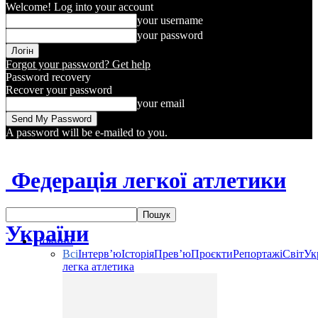
Welcome! Log into your account
your username
your password
Forgot your password? Get help
Password recovery
Recover your password
your email
A password will be e-mailed to you.
Федерація легкої атлетики
України
Новини
Всі
Інтерв’ю
Історія
Прев’ю
Проєкти
Репортажі
Світ
Ук
легка атлетика