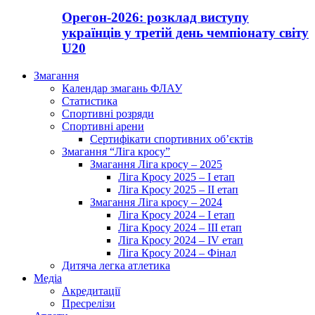
Орегон-2026: розклад виступу
українців у третій день чемпіонату світу
U20
Змагання
Календар змагань ФЛАУ
Статистика
Спортивні розряди
Спортивні арени
Сертифікати спортивних об’єктів
Змагання “Ліга кросу”
Змагання Ліга кросу – 2025
Ліга Кросу 2025 – I етап
Ліга Кросу 2025 – II етап
Змагання Ліга кросу – 2024
Ліга Кросу 2024 – I етап
Ліга Кросу 2024 – III етап
Ліга Кросу 2024 – IV етап
Ліга Кросу 2024 – Фінал
Дитяча легка атлетика
Медіа
Акредитації
Пресрелізи