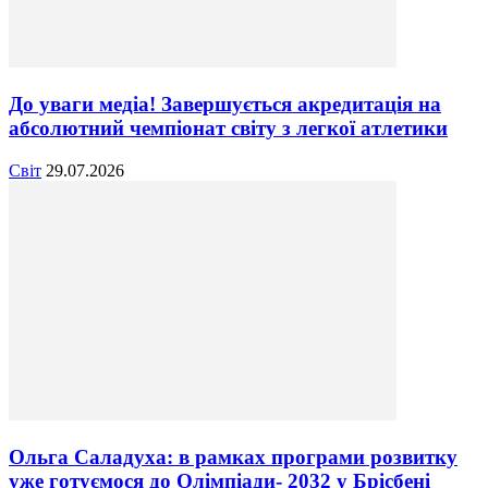
До уваги медіа! Завершується акредитація на
абсолютний чемпіонат світу з легкої атлетики
Світ
29.07.2026
Ольга Саладуха: в рамках програми розвитку
уже готуємося до Олімпіади- 2032 у Брісбені