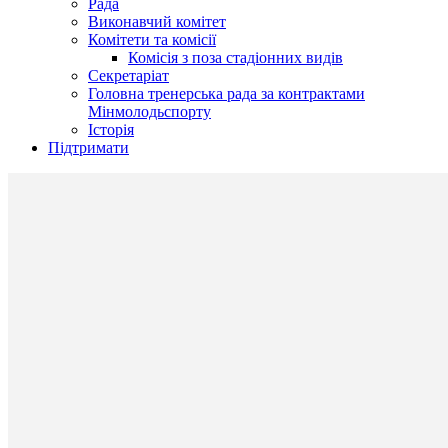
Рада
Виконавчий комітет
Комітети та комісії
Комісія з поза стадіонних видів
Секретаріат
Головна тренерська рада за контрактами
Мінмолодьспорту
Історія
Підтримати