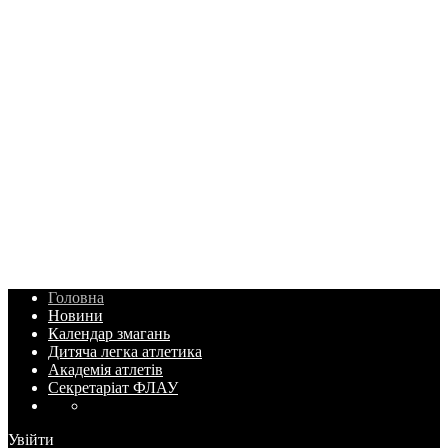
Головна
Новини
Календар змагань
Дитяча легка атлетика
Академія атлетів
Секретаріат ФЛАУ
Увійти