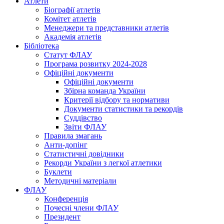
Атлети
Біографії атлетів
Комітет атлетів
Менеджери та представники атлетів
Академія атлетів
Бібліотека
Статут ФЛАУ
Програма розвитку 2024-2028
Офіційні документи
Офіційні документи
Збірна команда України
Критерії відбору та нормативи
Документи статистики та рекордів
Суддівство
Звіти ФЛАУ
Правила змагань
Анти-допінг
Статистичні довідники
Рекорди України з легкої атлетики
Буклети
Методичні матеріали
ФЛАУ
Конференція
Почесні члени ФЛАУ
Президент