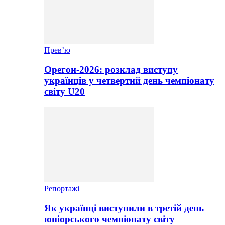
Прев’ю
Орегон-2026: розклад виступу
українців у четвертий день чемпіонату
світу U20
Репортажі
Як українці виступили в третій день
юніорського чемпіонату світу