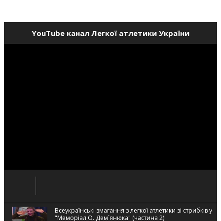
YouTube канал Легкої атлетики України
Всеукраїнські змагання з легкої атлетики зі стрибків у в
"Меморіал О. Дем`янюка" (частина 2)