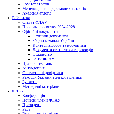
Комітет атлетів
Менеджери та представники атлетів
Академія атлетів
Бібліотека
Статут ФЛАУ
Програма розвитку 2024-2028
Офіційні документи
Офіційні документи
Збірна команда України
Критерії відбору та нормативи
Документи статистики та рекордів
Суддівство
Звіти ФЛАУ
Правила змагань
Анти-допінг
Статистичні довідники
Рекорди України з легкої атлетики
Буклети
Методичні матеріали
ФЛАУ
Конференція
Почесні члени ФЛАУ
Президент
Рада
Виконавчий комітет