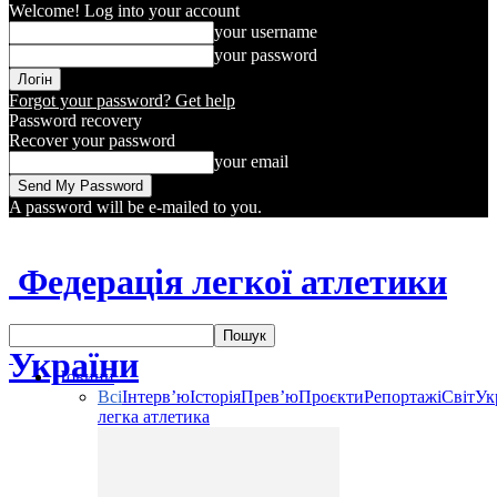
Welcome! Log into your account
your username
your password
Forgot your password? Get help
Password recovery
Recover your password
your email
A password will be e-mailed to you.
Федерація легкої атлетики
України
Новини
Всі
Інтерв’ю
Історія
Прев’ю
Проєкти
Репортажі
Світ
Ук
легка атлетика