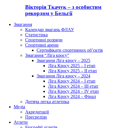
Вікторія Ткачук – з особистим
рекордом у Бельгії
Змагання
Календар змагань ФЛАУ
Статистика
Спортивні розряди
Спортивні арени
Сертифікати спортивних об’єктів
Змагання “Ліга кросу”
Змагання Ліга кросу – 2025
Ліга Кросу 2025 – I етап
Ліга Кросу 2025 – II етап
Змагання Ліга кросу – 2024
Ліга Кросу 2024 – I етап
Ліга Кросу 2024 – III етап
Ліга Кросу 2024 – IV етап
Ліга Кросу 2024 – Фінал
Дитяча легка атлетика
Медіа
Акредитації
Пресрелізи
Атлети
Біографії атлетів