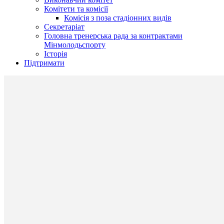
Комітети та комісії
Комісія з поза стадіонних видів
Секретаріат
Головна тренерська рада за контрактами
Мінмолодьспорту
Історія
Підтримати