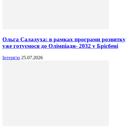
Ольга Саладуха: в рамках програми розвитку
уже готуємося до Олімпіади- 2032 у Брісбені
Інтерв'ю
25.07.2026