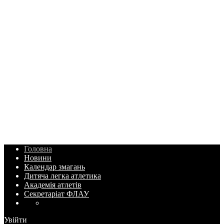
Головна
Новини
Календар змагань
Дитяча легка атлетика
Академія атлетів
Секретаріат ФЛАУ
Увійти