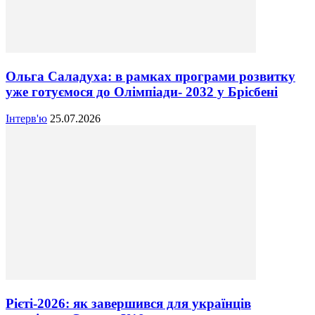
Ольга Саладуха: в рамках програми розвитку
уже готуємося до Олімпіади- 2032 у Брісбені
Інтерв'ю
25.07.2026
Рієті-2026: як завершився для українців