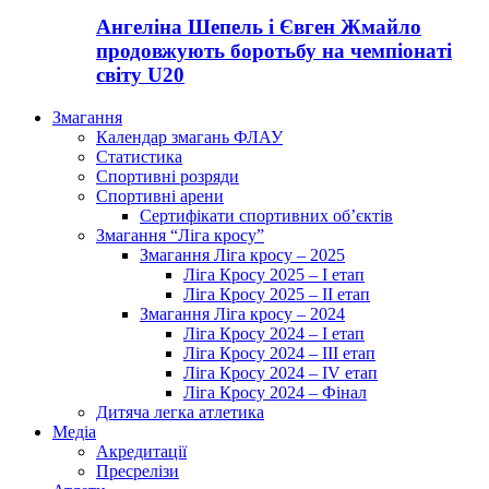
Ангеліна Шепель і Євген Жмайло
продовжують боротьбу на чемпіонаті
світу U20
Змагання
Календар змагань ФЛАУ
Статистика
Спортивні розряди
Спортивні арени
Сертифікати спортивних об’єктів
Змагання “Ліга кросу”
Змагання Ліга кросу – 2025
Ліга Кросу 2025 – I етап
Ліга Кросу 2025 – II етап
Змагання Ліга кросу – 2024
Ліга Кросу 2024 – I етап
Ліга Кросу 2024 – III етап
Ліга Кросу 2024 – IV етап
Ліга Кросу 2024 – Фінал
Дитяча легка атлетика
Медіа
Акредитації
Пресрелізи