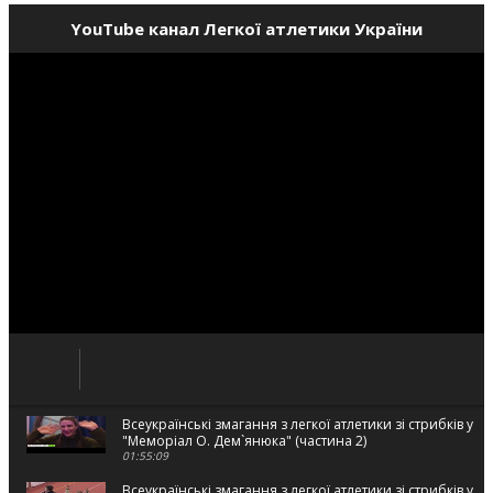
YouTube канал Легкої атлетики України
Всеукраїнські змагання з легкої атлетики зі стрибків у в
"Меморіал О. Дем`янюка" (частина 2)
01:55:09
Всеукраїнські змагання з легкої атлетики зі стрибків у в