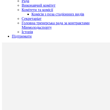
Рада
Виконавчий комітет
Комітети та комісії
Комісія з поза стадіонних видів
Секретаріат
Головна тренерська рада за контрактами
Мінмолодьспорту
Історія
Підтримати