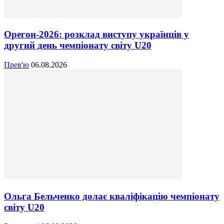
Орегон-2026: розклад виступу українців у
другий день чемпіонату світу U20
Прев'ю
06.08.2026
Ольга Бельченко долає кваліфікацію чемпіонату
світу U20