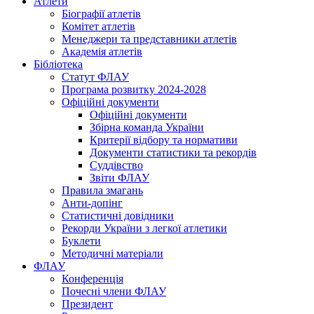
Атлети
Біографії атлетів
Комітет атлетів
Менеджери та представники атлетів
Академія атлетів
Бібліотека
Статут ФЛАУ
Програма розвитку 2024-2028
Офіційні документи
Офіційні документи
Збірна команда України
Критерії відбору та нормативи
Документи статистики та рекордів
Суддівство
Звіти ФЛАУ
Правила змагань
Анти-допінг
Статистичні довідники
Рекорди України з легкої атлетики
Буклети
Методичні матеріали
ФЛАУ
Конференція
Почесні члени ФЛАУ
Президент