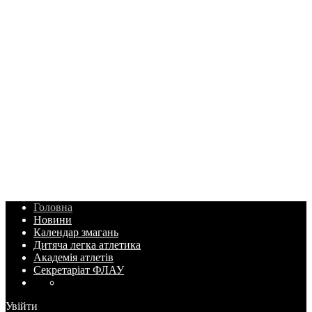
Головна
Новини
Календар змагань
Дитяча легка атлетика
Академія атлетів
Секретаріат ФЛАУ
Увійти