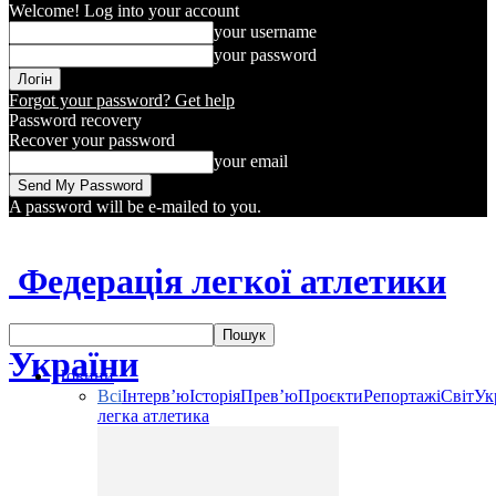
Welcome! Log into your account
your username
your password
Forgot your password? Get help
Password recovery
Recover your password
your email
A password will be e-mailed to you.
Федерація легкої атлетики
України
Новини
Всі
Інтерв’ю
Історія
Прев’ю
Проєкти
Репортажі
Світ
Ук
легка атлетика