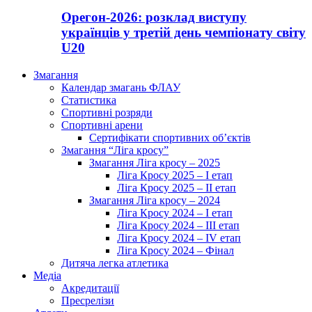
Орегон-2026: розклад виступу
українців у третій день чемпіонату світу
U20
Змагання
Календар змагань ФЛАУ
Статистика
Спортивні розряди
Спортивні арени
Сертифікати спортивних об’єктів
Змагання “Ліга кросу”
Змагання Ліга кросу – 2025
Ліга Кросу 2025 – I етап
Ліга Кросу 2025 – II етап
Змагання Ліга кросу – 2024
Ліга Кросу 2024 – I етап
Ліга Кросу 2024 – III етап
Ліга Кросу 2024 – IV етап
Ліга Кросу 2024 – Фінал
Дитяча легка атлетика
Медіа
Акредитації
Пресрелізи