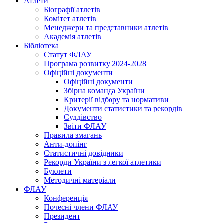
Атлети
Біографії атлетів
Комітет атлетів
Менеджери та представники атлетів
Академія атлетів
Бібліотека
Статут ФЛАУ
Програма розвитку 2024-2028
Офіційні документи
Офіційні документи
Збірна команда України
Критерії відбору та нормативи
Документи статистики та рекордів
Суддівство
Звіти ФЛАУ
Правила змагань
Анти-допінг
Статистичні довідники
Рекорди України з легкої атлетики
Буклети
Методичні матеріали
ФЛАУ
Конференція
Почесні члени ФЛАУ
Президент