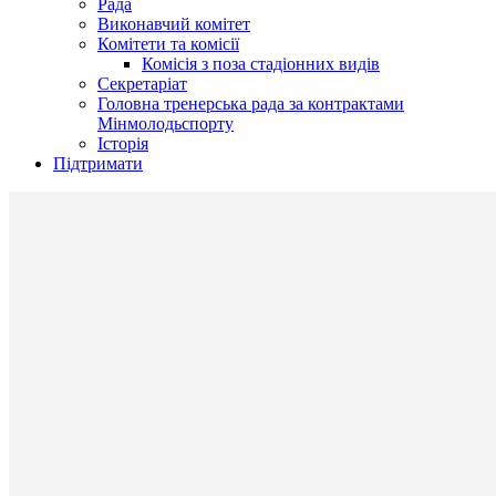
Рада
Виконавчий комітет
Комітети та комісії
Комісія з поза стадіонних видів
Секретаріат
Головна тренерська рада за контрактами
Мінмолодьспорту
Історія
Підтримати