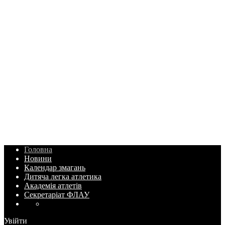
Головна
Новини
Календар змагань
Дитяча легка атлетика
Академія атлетів
Секретаріат ФЛАУ
Увійти