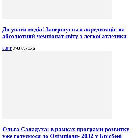
До уваги медіа! Завершується акредитація на
абсолютний чемпіонат світу з легкої атлетики
Світ
29.07.2026
Ольга Саладуха: в рамках програми розвитку
уже готуємося до Олімпіади- 2032 у Брісбені