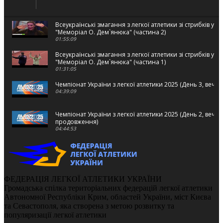
Всеукраїнські змагання з легкої атлетики зі стрибків у в
"Меморіал О. Дем`янюка" (частина 2)
01:55:09
Всеукраїнські змагання з легкої атлетики зі стрибків у в
"Меморіал О. Дем`янюка" (частина 1)
01:31:05
Чемпіонат України з легкої атлетики 2025 (День 3, вечі
04:39:09
Чемпіонат України з легкої атлетики 2025 (День 2, вечі
продовження)
04:44:53
Чемпіонат України з легкої атлетики 2025 (День 2, вечі
02:22:26
Чемпіонат України з легкої атлетики 2025 (День 2, ранк
ФЕДЕРАЦІЯ ЛЕГКОЇ АТЛЕТИКИ УКРАЇНИ
02:37:51
Громадська спілка територіальних федерацій легкої атлетики
Автономної Республіки Крим, областей України, міст Києва
Чемпіонат України з легкої атлетики 2025 (День 1, вечі
та Севастополя, яка створена з метою розвитку та
03:59:59
популяризації легкої атлетики