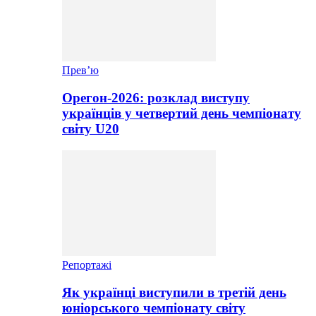
Прев’ю
Орегон-2026: розклад виступу
українців у четвертий день чемпіонату
світу U20
Репортажі
Як українці виступили в третій день
юніорського чемпіонату світу