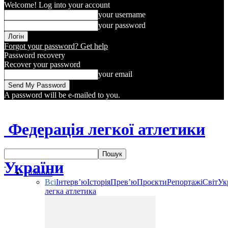
Welcome! Log into your account
your username
your password
Forgot your password? Get help
Password recovery
Recover your password
your email
A password will be e-mailed to you.
Федерація легкої атлетики
України
Новини
Всі
Інтерв’ю
Історія
Прев’ю
Проєкти
Репортажі
Світ
Ук
легка атлетика