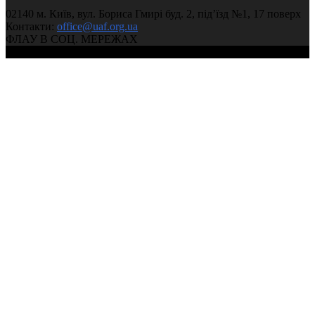
02140 м. Київ, вул. Бориса Гмирі буд. 2, під’їзд №1, 17 поверх
Чемпіонат України з легкої атлетики 2025 (День 1, ранк
02:37:11
Контакти:
office@uaf.org.ua
ФЛАУ В СОЦ. МЕРЕЖАХ
© 2004-2026, Федерація легкої атлетики України
2025.02.23 Чемпіонат України 2025 у приміщенні (3 ден
сесія)
03:11:08
2025.02.22 Чемпіонат України 2025 у приміщенні (2 день
сесія)
05:12:53
2025.02.22 Чемпіонат України 2025 у приміщенні (2 ден
сесія)
02:14:15
2025.02.21 Чемпіонат України 2025 у приміщенні (1 день
сесія)
05:14:19
2025.02.21 Чемпіонат України 2025 у приміщенні (1 ден
сесія)
03:28:50
МЕМОРІАЛ О. ДЕМ’ЯНЮКА| Гран-прі (чоловіки, жінки)
висоту
05:15:40
Чемпіонат України з легкої атлетики 2024 (день 3, вечір)