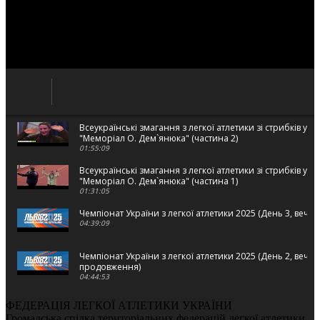
Всеукраїнські змагання з легкої атлетики зі стрибків у в
"Меморіал О. Дем`янюка" (частина 2)
01:55:09
Всеукраїнські змагання з легкої атлетики зі стрибків у в
"Меморіал О. Дем`янюка" (частина 1)
01:31:05
Чемпіонат України з легкої атлетики 2025 (День 3, вечі
04:39:09
Чемпіонат України з легкої атлетики 2025 (День 2, вечі
продовження)
04:44:53
Чемпіонат України з легкої атлетики 2025 (День 2, вечі
ФЕДЕРАЦІЯ ЛЕГКОЇ АТЛЕТИКИ УКРАЇНИ
02:22:26
Громадська спілка територіальних федерацій легкої атлетики