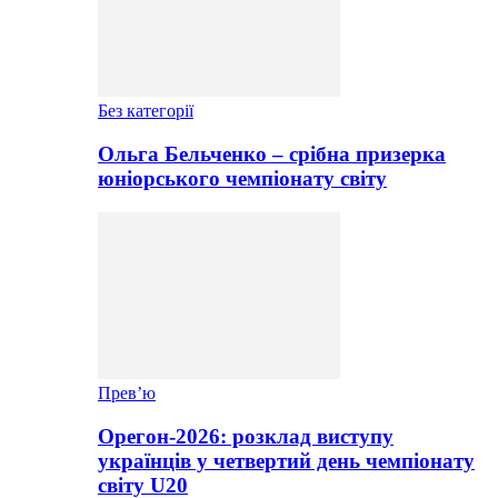
Без категорії
Ольга Бельченко – срібна призерка
юніорського чемпіонату світу
Прев’ю
Орегон-2026: розклад виступу
українців у четвертий день чемпіонату
світу U20