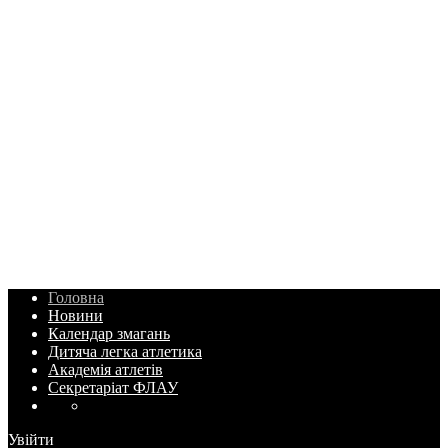
Головна
Новини
Календар змагань
Дитяча легка атлетика
Академія атлетів
Секретаріат ФЛАУ
Увійти