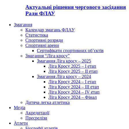
Актуальні рішення чергового засідання
Ради ФЛАУ
Змагання
Календар змагань ФЛАУ
Статистика
Спортивні розряди
Спортивні арени
Сертифікати спортивних об’єктів
Змагання “Ліга кросу”
Змагання Ліга кросу – 2025
Ліга Кросу 2025 – I етап
Ліга Кросу 2025 – II етап
Змагання Ліга кросу – 2024
Ліга Кросу 2024 – I етап
Ліга Кросу 2024 – III етап
Ліга Кросу 2024 – IV етап
Ліга Кросу 2024 – Фінал
Дитяча легка атлетика
Медіа
Акредитації
Пресрелізи
Атлети
Біографії атлетів