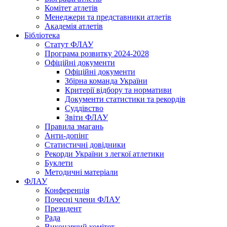
Комітет атлетів
Менеджери та представники атлетів
Академія атлетів
Бібліотека
Статут ФЛАУ
Програма розвитку 2024-2028
Офіційні документи
Офіційні документи
Збірна команда України
Критерії відбору та нормативи
Документи статистики та рекордів
Суддівство
Звіти ФЛАУ
Правила змагань
Анти-допінг
Статистичні довідники
Рекорди України з легкої атлетики
Буклети
Методичні матеріали
ФЛАУ
Конференція
Почесні члени ФЛАУ
Президент
Рада
Виконавчий комітет