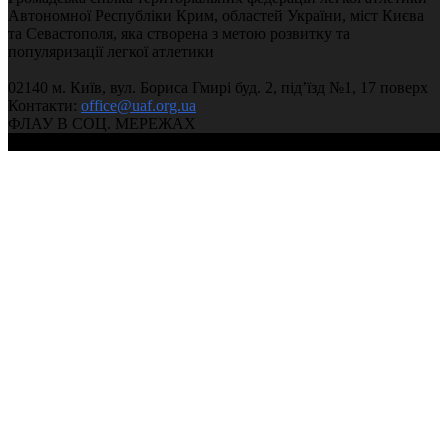
Автономної Республіки Крим, областей України, міст Києва
Чемпіонат України з легкої атлетики 2025 (День 2, ранк
та Севастополя, яка створена з метою розвитку та
02:37:51
популяризації легкої атлетики
02140 м. Київ, вул. Бориса Гмирі буд. 2, під’їзд №1, 17 поверх
Чемпіонат України з легкої атлетики 2025 (День 1, вечі
Контакти:
office@uaf.org.ua
03:59:59
ФЛАУ В СОЦ. МЕРЕЖАХ
© 2004-2026, Федерація легкої атлетики України
Чемпіонат України з легкої атлетики 2025 (День 1, ранк
02:37:11
2025.02.23 Чемпіонат України 2025 у приміщенні (3 ден
сесія)
03:11:08
2025.02.22 Чемпіонат України 2025 у приміщенні (2 день
сесія)
05:12:53
2025.02.22 Чемпіонат України 2025 у приміщенні (2 ден
сесія)
02:14:15
2025.02.21 Чемпіонат України 2025 у приміщенні (1 день
сесія)
05:14:19