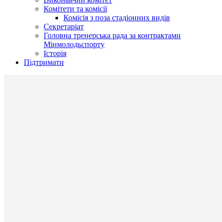
Комітети та комісії
Комісія з поза стадіонних видів
Секретаріат
Головна тренерська рада за контрактами
Мінмолодьспорту
Історія
Підтримати