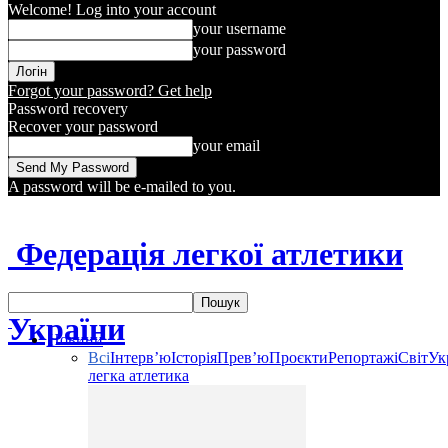
Welcome! Log into your account
your username
your password
Forgot your password? Get help
Password recovery
Recover your password
your email
A password will be e-mailed to you.
Федерація легкої атлетики
України
Новини
Всі
Інтерв’ю
Історія
Прев’ю
Проєкти
Репортажі
Світ
Ук
легка атлетика