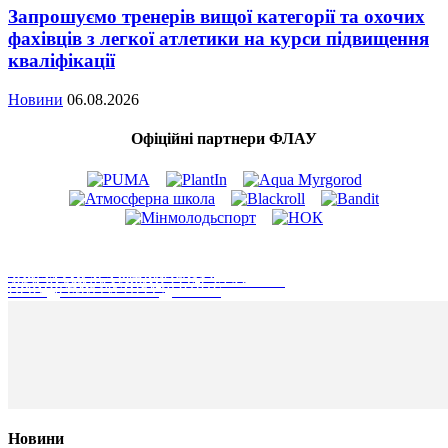
Запрошуємо тренерів вищої категорії та охочих
фахівців з легкої атлетики на курси підвищення
кваліфікації
Новини
06.08.2026
Офіційні партнери ФЛАУ
СТАТИ ПАРТНЕРОМ ФЛАУ
ЗВЯ'ЗАТИСЬ З КЕРІВНИЦТВОМ
ЗВ'ЯЗАТИСЬ З ОФІЦЕРОМ ЗАХИСТУ
АКАДЕМІЯ АТЛЕТІВ
ПОВІДОМИТИ ПРО ДОПІНГ
Новини