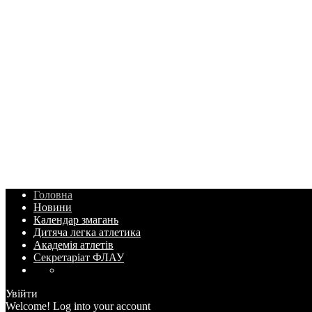
Головна
Новини
Календар змагань
Дитяча легка атлетика
Академія атлетів
Секретаріат ФЛАУ
Увійти
Welcome! Log into your account