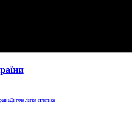
країни
раїна
Дитяча легка атлетика