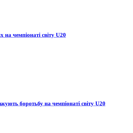
х на чемпіонаті світу U20
жують боротьбу на чемпіонаті світу U20