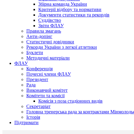
Збірна команда України
Критерії відбору та нормативи
Документи статистики та рекордів
Суддівство
Звіти ФЛАУ
Правила змагань
Анти-допінг
Статистичні довідники
Рекорди України з легкої атлетики
Буклети
Методичні матеріали
ФЛАУ
Конференція
Почесні члени ФЛАУ
Президент
Рада
Виконавчий комітет
Комітети та комісії
Комісія з поза стадіонних видів
Секретаріат
Головна тренерська рада за контрактами Мінмолодь
Історія
Підтримати