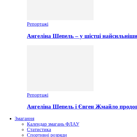
Репортажі
Ангеліна Шепель – у шістці найсильніши
Репортажі
Ангеліна Шепель і Євген Жмайло продов
Змагання
Календар змагань ФЛАУ
Статистика
Спортивні розряди