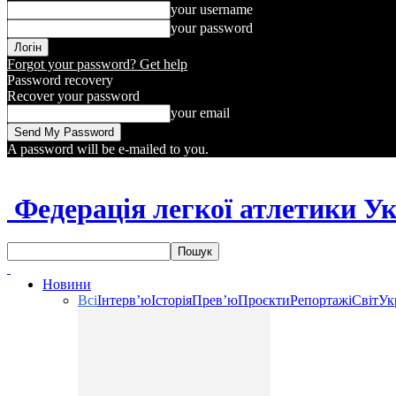
your username
your password
Forgot your password? Get help
Password recovery
Recover your password
your email
A password will be e-mailed to you.
Федерація легкої атлетики У
Новини
Всі
Інтерв’ю
Історія
Прев’ю
Проєкти
Репортажі
Світ
Ук