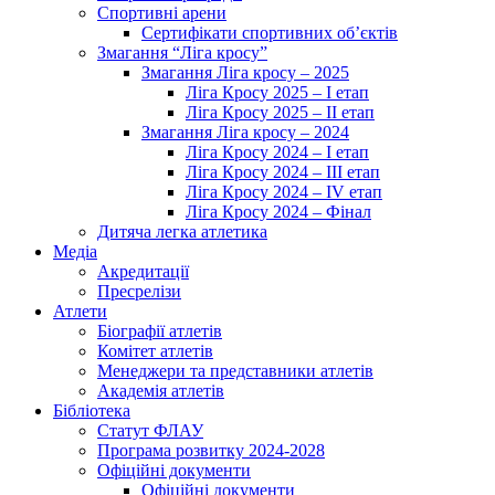
Спортивні арени
Сертифікати спортивних об’єктів
Змагання “Ліга кросу”
Змагання Ліга кросу – 2025
Ліга Кросу 2025 – I етап
Ліга Кросу 2025 – II етап
Змагання Ліга кросу – 2024
Ліга Кросу 2024 – I етап
Ліга Кросу 2024 – III етап
Ліга Кросу 2024 – IV етап
Ліга Кросу 2024 – Фінал
Дитяча легка атлетика
Медіа
Акредитації
Пресрелізи
Атлети
Біографії атлетів
Комітет атлетів
Менеджери та представники атлетів
Академія атлетів
Бібліотека
Статут ФЛАУ
Програма розвитку 2024-2028
Офіційні документи
Офіційні документи