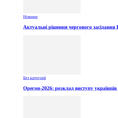
Новини
Актуальні рішення чергового засідання
Без категорії
Орегон-2026: розклад виступу українців 