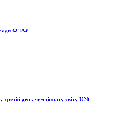
 Ради ФЛАУ
у третій день чемпіонату світу U20