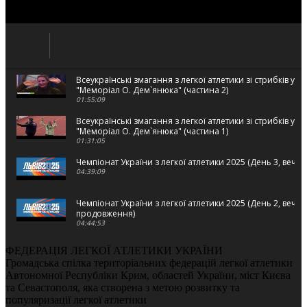
Всеукраїнські змагання з легкої атлетики зі стрибків у в
"Меморіал О. Дем`янюка" (частина 2)
01:55:09
Всеукраїнські змагання з легкої атлетики зі стрибків у в
"Меморіал О. Дем`янюка" (частина 1)
01:31:05
Чемпіонат України з легкої атлетики 2025 (День 3, вечі
04:39:09
Чемпіонат України з легкої атлетики 2025 (День 2, вечі
продовження)
04:44:53
Чемпіонат України з легкої атлетики 2025 (День 2, вечі
ФЕДЕРАЦІЯ ЛЕГКОЇ АТЛЕТИКИ УКРАЇНИ
02:22:26
Громадська спілка територіальних федерацій легкої атлетики
Автономної Республіки Крим, областей України, міст Києва
Чемпіонат України з легкої атлетики 2025 (День 2, ранк
та Севастополя, яка створена з метою розвитку та
02:37:51
популяризації легкої атлетики