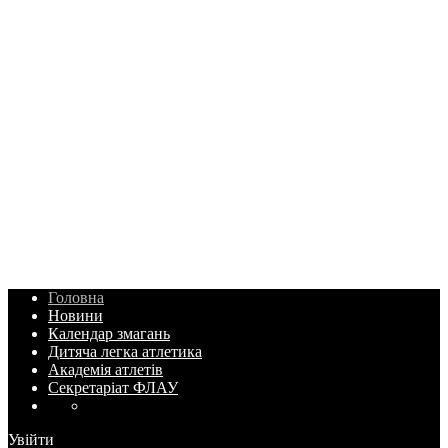
Головна
Новини
Календар змагань
Дитяча легка атлетика
Академія атлетів
Секретаріат ФЛАУ
Увійти