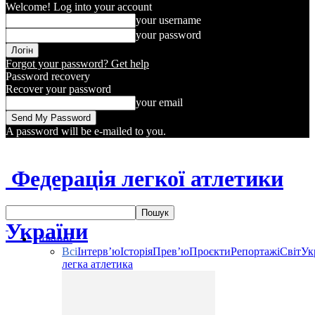
Welcome! Log into your account
your username
your password
Forgot your password? Get help
Password recovery
Recover your password
your email
A password will be e-mailed to you.
Федерація легкої атлетики
України
Новини
Всі
Інтерв’ю
Історія
Прев’ю
Проєкти
Репортажі
Світ
Ук
легка атлетика