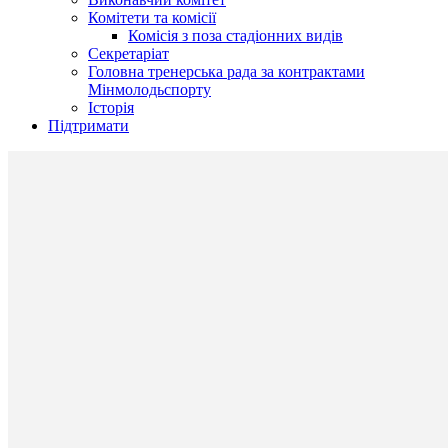
Комітети та комісії
Комісія з поза стадіонних видів
Секретаріат
Головна тренерська рада за контрактами
Мінмолодьспорту
Історія
Підтримати