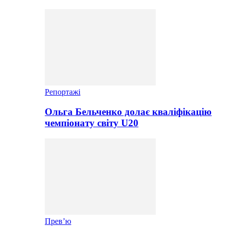
Репортажі
Ольга Бельченко долає кваліфікацію
чемпіонату світу U20
Прев’ю