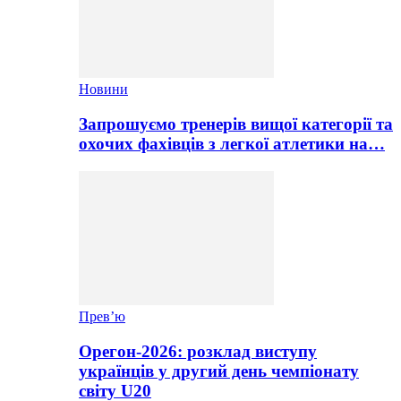
Новини
Запрошуємо тренерів вищої категорії та
охочих фахівців з легкої атлетики на…
Прев’ю
Орегон-2026: розклад виступу
українців у другий день чемпіонату
світу U20