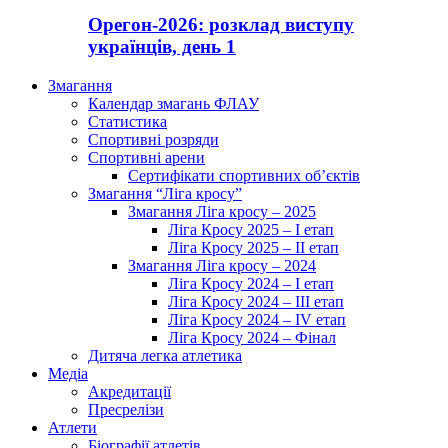
Орегон-2026: розклад виступу
українців, день 1
Змагання
Календар змагань ФЛАУ
Статистика
Спортивні розряди
Спортивні арени
Сертифікати спортивних об’єктів
Змагання “Ліга кросу”
Змагання Ліга кросу – 2025
Ліга Кросу 2025 – I етап
Ліга Кросу 2025 – II етап
Змагання Ліга кросу – 2024
Ліга Кросу 2024 – I етап
Ліга Кросу 2024 – III етап
Ліга Кросу 2024 – IV етап
Ліга Кросу 2024 – Фінал
Дитяча легка атлетика
Медіа
Акредитації
Пресрелізи
Атлети
Біографії атлетів