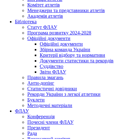
Комітет атлетів
Менеджери та представники атлетів
Академія атлетів
Бібліотека
Статут ФЛАУ
Програма розвитку 2024-2028
Офіційні документи
Офіційні документи
Збірна команда України
Критерії відбору та нормативи
Документи статистики та рекордів
Суддівство
Звіти ФЛАУ
Правила змагань
Анти-допінг
Статистичні довідники
Рекорди України з легкої атлетики
Буклети
Методичні матеріали
ФЛАУ
Конференція
Почесні члени ФЛАУ
Президент
Рада
Виконавчий комітет