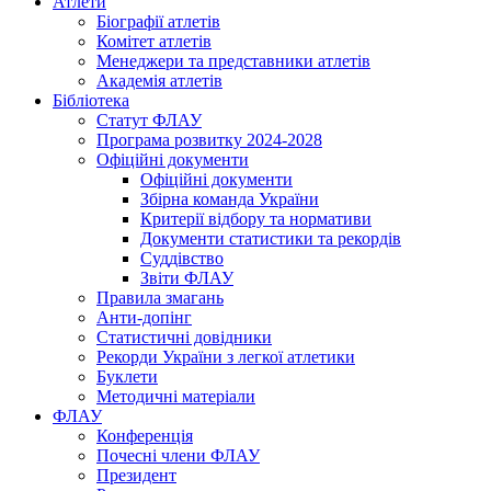
Атлети
Біографії атлетів
Комітет атлетів
Менеджери та представники атлетів
Академія атлетів
Бібліотека
Статут ФЛАУ
Програма розвитку 2024-2028
Офіційні документи
Офіційні документи
Збірна команда України
Критерії відбору та нормативи
Документи статистики та рекордів
Суддівство
Звіти ФЛАУ
Правила змагань
Анти-допінг
Статистичні довідники
Рекорди України з легкої атлетики
Буклети
Методичні матеріали
ФЛАУ
Конференція
Почесні члени ФЛАУ
Президент