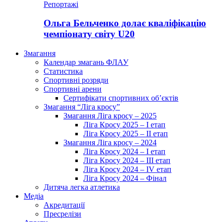
Репортажі
Ольга Бельченко долає кваліфікацію
чемпіонату світу U20
Змагання
Календар змагань ФЛАУ
Статистика
Спортивні розряди
Спортивні арени
Сертифікати спортивних об’єктів
Змагання “Ліга кросу”
Змагання Ліга кросу – 2025
Ліга Кросу 2025 – I етап
Ліга Кросу 2025 – II етап
Змагання Ліга кросу – 2024
Ліга Кросу 2024 – I етап
Ліга Кросу 2024 – III етап
Ліга Кросу 2024 – IV етап
Ліга Кросу 2024 – Фінал
Дитяча легка атлетика
Медіа
Акредитації
Пресрелізи