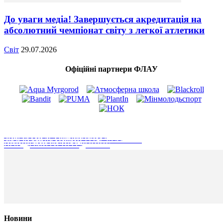
До уваги медіа! Завершується акредитація на
абсолютний чемпіонат світу з легкої атлетики
Світ
29.07.2026
Офіційні партнери ФЛАУ
СТАТИ ПАРТНЕРОМ ФЛАУ
ЗВЯ'ЗАТИСЬ З КЕРІВНИЦТВОМ
ЗВ'ЯЗАТИСЬ З ОФІЦЕРОМ ЗАХИСТУ
АКАДЕМІЯ АТЛЕТІВ
ПОВІДОМИТИ ПРО ДОПІНГ
Новини