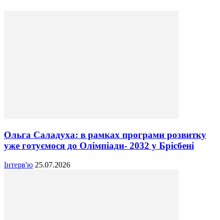
Ольга Саладуха: в рамках програми розвитку
уже готуємося до Олімпіади- 2032 у Брісбені
Інтерв'ю
25.07.2026