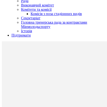
Рада
Виконавчий комітет
Комітети та комісії
Комісія з поза стадіонних видів
Секретаріат
Головна тренерська рада за контрактами
Мінмолодьспорту
Історія
Підтримати