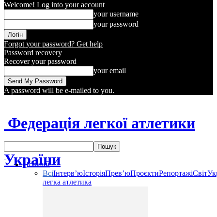
Welcome! Log into your account
your username
your password
Forgot your password? Get help
Password recovery
Recover your password
your email
A password will be e-mailed to you.
Федерація легкої атлетики
України
Новини
Всі
Інтерв’ю
Історія
Прев’ю
Проєкти
Репортажі
Світ
Ук
легка атлетика