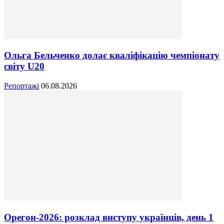
Ольга Бельченко долає кваліфікацію чемпіонату
світу U20
Репортажі
06.08.2026
Орегон-2026: розклад виступу українців, день 1