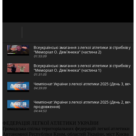
Всеукраїнські змагання з легкої атлетики зі стрибків у в
"Меморіал О. Дем`янюка" (частина 2)
01:55:09
Всеукраїнські змагання з легкої атлетики зі стрибків у в
"Меморіал О. Дем`янюка" (частина 1)
01:31:05
Чемпіонат України з легкої атлетики 2025 (День 3, вечі
04:39:09
Чемпіонат України з легкої атлетики 2025 (День 2, вечі
продовження)
04:44:53
Чемпіонат України з легкої атлетики 2025 (День 2, вечі
ФЕДЕРАЦІЯ ЛЕГКОЇ АТЛЕТИКИ УКРАЇНИ
02:22:26
Громадська спілка територіальних федерацій легкої атлетики
Автономної Республіки Крим, областей України, міст Києва