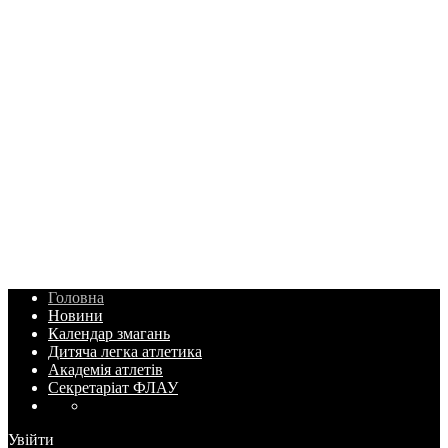
Головна
Новини
Календар змагань
Дитяча легка атлетика
Академія атлетів
Секретаріат ФЛАУ
Увійти