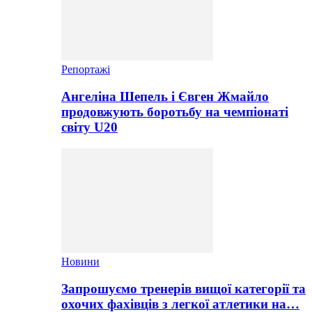
Репортажі
Ангеліна Шепель і Євген Жмайло
продовжують боротьбу на чемпіонаті
світу U20
Новини
Запрошуємо тренерів вищої категорії та
охочих фахівців з легкої атлетики на…