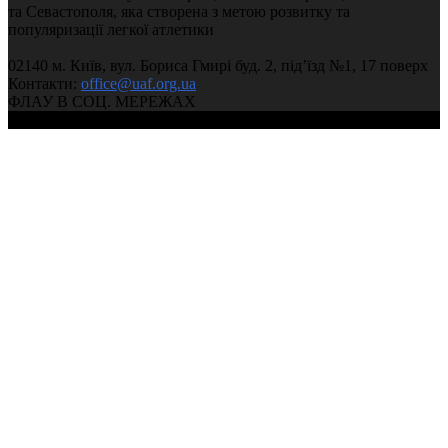
Чемпіонат України з легкої атлетики 2025 (День 2, ранк
та Севастополя, яка створена з метою розвитку та
02:37:51
популяризації легкої атлетики
02140 м. Київ, вул. Бориса Гмирі буд. 2, під’їзд №1, 17 поверх
Чемпіонат України з легкої атлетики 2025 (День 1, вечі
Контакти:
office@uaf.org.ua
03:59:59
ФЛАУ В СОЦ. МЕРЕЖАХ
© 2004-2026, Федерація легкої атлетики України
Чемпіонат України з легкої атлетики 2025 (День 1, ранк
02:37:11
2025.02.23 Чемпіонат України 2025 у приміщенні (3 ден
сесія)
03:11:08
2025.02.22 Чемпіонат України 2025 у приміщенні (2 день
сесія)
05:12:53
2025.02.22 Чемпіонат України 2025 у приміщенні (2 ден
сесія)
02:14:15
2025.02.21 Чемпіонат України 2025 у приміщенні (1 день
сесія)
05:14:19
2025.02.21 Чемпіонат України 2025 у приміщенні (1 ден
сесія)