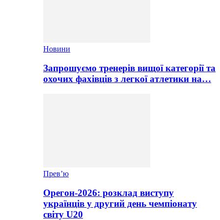
Новини
Запрошуємо тренерів вищої категорії та
охочих фахівців з легкої атлетики на…
Прев’ю
Орегон-2026: розклад виступу
українців у другий день чемпіонату
світу U20