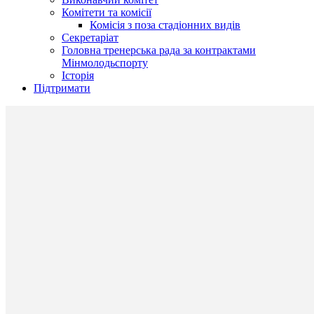
Комітети та комісії
Комісія з поза стадіонних видів
Секретаріат
Головна тренерська рада за контрактами
Мінмолодьспорту
Історія
Підтримати