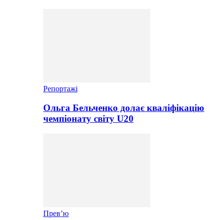
Репортажі
Ольга Бельченко долає кваліфікацію
чемпіонату світу U20
Прев’ю