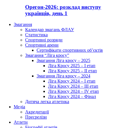
Орегон-2026: розклад виступу
українців, день 1
Змагання
Календар змагань ФЛАУ
Статистика
Спортивні розряди
Спортивні арени
Сертифікати спортивних об’єктів
Змагання “Ліга кросу”
Змагання Ліга кросу – 2025
Ліга Кросу 2025 – I етап
Ліга Кросу 2025 – II етап
Змагання Ліга кросу – 2024
Ліга Кросу 2024 – I етап
Ліга Кросу 2024 – III етап
Ліга Кросу 2024 – IV етап
Ліга Кросу 2024 – Фінал
Дитяча легка атлетика
Медіа
Акредитації
Пресрелізи
Атлети
Біографії атлетів