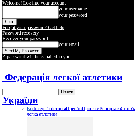
Welcome! Log into your account
your username
your password
Forgot your password? Get help
Password recovery
Recover your password
your email
A password will be e-mailed to you.
Федерація легкої атлетики
України
Новини
Всі
Інтерв’ю
Історія
Прев’ю
Проєкти
Репортажі
Світ
Ук
легка атлетика