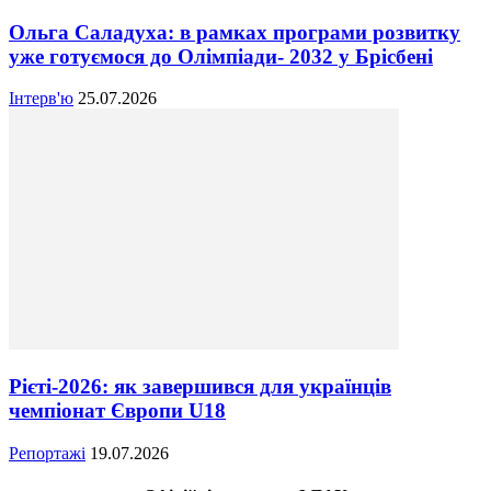
Ольга Саладуха: в рамках програми розвитку
уже готуємося до Олімпіади- 2032 у Брісбені
Інтерв'ю
25.07.2026
Рієті-2026: як завершився для українців
чемпіонат Європи U18
Репортажі
19.07.2026