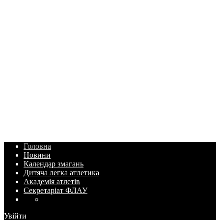
Головна
Новини
Календар змагань
Дитяча легка атлетика
Академія атлетів
Секретаріат ФЛАУ
Увійти