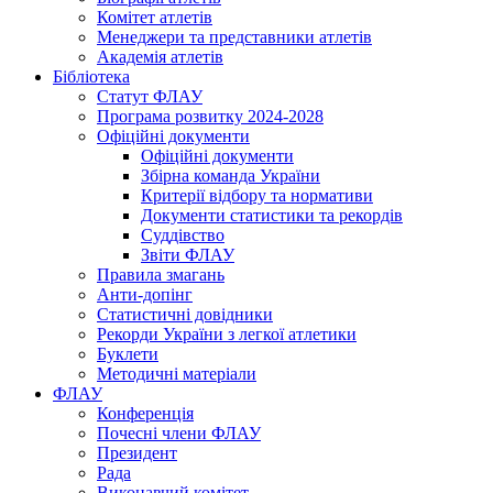
Комітет атлетів
Менеджери та представники атлетів
Академія атлетів
Бібліотека
Статут ФЛАУ
Програма розвитку 2024-2028
Офіційні документи
Офіційні документи
Збірна команда України
Критерії відбору та нормативи
Документи статистики та рекордів
Суддівство
Звіти ФЛАУ
Правила змагань
Анти-допінг
Статистичні довідники
Рекорди України з легкої атлетики
Буклети
Методичні матеріали
ФЛАУ
Конференція
Почесні члени ФЛАУ
Президент
Рада
Виконавчий комітет