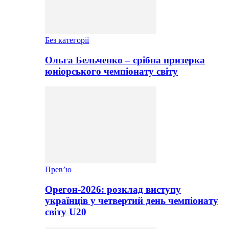
Без категорії
Ольга Бельченко – срібна призерка
юніорського чемпіонату світу
Прев’ю
Орегон-2026: розклад виступу
українців у четвертий день чемпіонату
світу U20