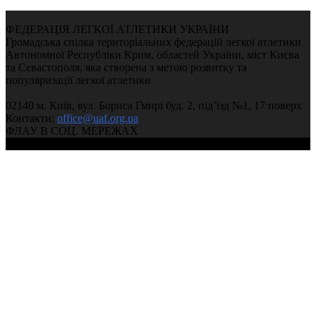
ФЕДЕРАЦІЯ ЛЕГКОЇ АТЛЕТИКИ УКРАЇНИ
Громадська спілка територіальних федерацій легкої атлетики
Автономної Республіки Крим, областей України, міст Києва
та Севастополя, яка створена з метою розвитку та
популяризації легкої атлетики
02140 м. Київ, вул. Бориса Гмирі буд. 2, під’їзд №1, 17 поверх
Контакти:
office@uaf.org.ua
ФЛАУ В СОЦ. МЕРЕЖАХ
© 2004-2026, Федерація легкої атлетики України