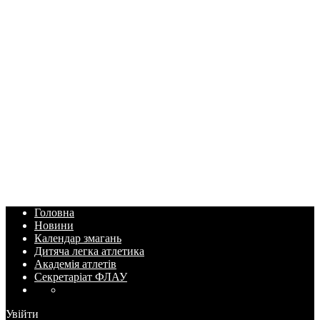
Головна
Новини
Календар змагань
Дитяча легка атлетика
Академія атлетів
Секретаріат ФЛАУ
Увійти