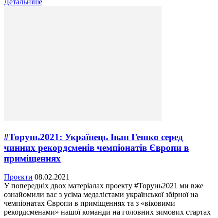
Детальніше
#Торунь2021: Українець Іван Гешко серед
чинних рекордсменів чемпіонатів Європи в
приміщеннях
Проєкти
08.02.2021
У попередніх двох матеріалах проекту #Торунь2021 ми вже
ознайомили вас з усіма медалістами української збірної на
чемпіонатах Європи в приміщеннях та з «віковими
рекордсменами» нашої команди на головних зимових стартах