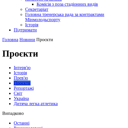
Комісія з поза стадіонних видів
Секретаріат
Головна тренерська рада за контрактами
Мінмолодьспорту
Історія
Підтримати
Головна
Новини
Проєкти
Проєкти
Інтерв'ю
Історія
Прев'ю
Проєкти
Репортажі
Світ
Україна
Дитяча легка атлетика
Випадково
Останні