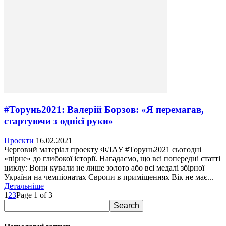
#Торунь2021: Валерій Борзов: «Я перемагав,
стартуючи з однієї руки»
Проєкти
16.02.2021
Черговий матеріал проекту ФЛАУ #Торунь2021 сьогодні
«пірне» до глибокої історії. Нагадаємо, що всі попередні статті
циклу: Вони кували не лише золото або всі медалі збірної
України на чемпіонатах Європи в приміщеннях Вік не має...
Детальніше
1
2
3
Page 1 of 3