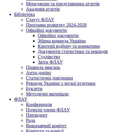
Менеджери та представники атлетів
Академія атлетів
Бібліотека
Статут ФЛАУ
Програма розвитку 2024-2028
Офіційні документи
Офіційні документи
Збірна команда України
Критерії відбору та нормативи
Документи статистики та рекордів
Суддівство
Звіти ФЛАУ
Правила змагань
Анти-допінг
Статистичні довідники
Рекорди України з легкої атлетики
Буклети
Методичні матеріали
ФЛАУ
Конференція
Почесні члени ФЛАУ
Президент
Рада
Виконавчий комітет
Комітети та комісії