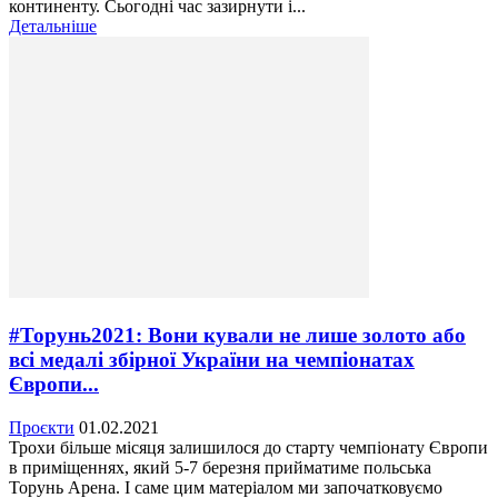
континенту. Сьогодні час зазирнути і...
Детальніше
#Торунь2021: Вони кували не лише золото або
всі медалі збірної України на чемпіонатах
Європи...
Проєкти
01.02.2021
Трохи більше місяця залишилося до старту чемпіонату Європи
в приміщеннях, який 5-7 березня прийматиме польська
Торунь Арена. І саме цим матеріалом ми започатковуємо