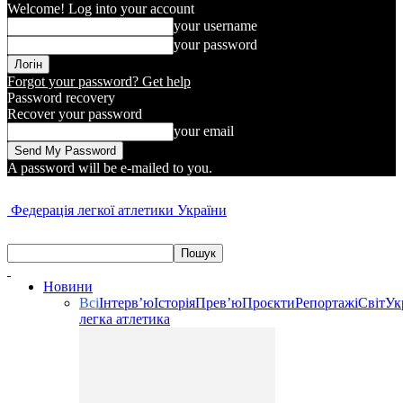
Welcome! Log into your account
your username
your password
Forgot your password? Get help
Password recovery
Recover your password
your email
A password will be e-mailed to you.
Федерація легкої атлетики України
Новини
Всі
Інтерв’ю
Історія
Прев’ю
Проєкти
Репортажі
Світ
Ук
легка атлетика