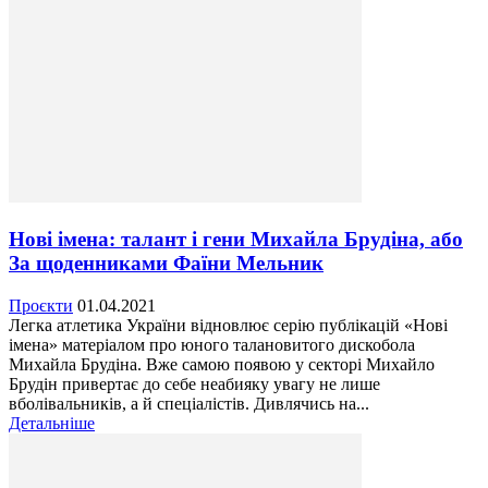
Нові імена: талант і гени Михайла Брудіна, або
За щоденниками Фаїни Мельник
Проєкти
01.04.2021
Легка атлетика України відновлює серію публікацій «Нові
імена» матеріалом про юного талановитого дискобола
Михайла Брудіна. Вже самою появою у секторі Михайло
Брудін привертає до себе неабияку увагу не лише
вболівальників, а й спеціалістів. Дивлячись на...
Детальніше