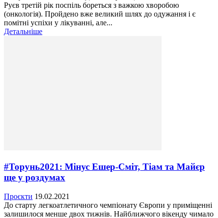
Руєв третій рік поспіль бореться з важкою хворобою
(онкологія). Пройдено вже великий шлях до одужання і є
помітні успіхи у лікуванні, але...
Детальніше
#Торунь2021: Мінус Ешер-Сміт, Тіам та Майєр
ще у роздумах
Проєкти
19.02.2021
До старту легкоатлетичного чемпіонату Європи у приміщенні
залишилося менше двох тижнів. Найближчого вікенду чимало