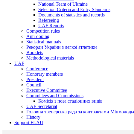
National Team of Ukraine
Selection Criteria and Entry Standards
Documents of statistics and records
Refereeing
UAF Reports
Competition rules
Anti-doping
Statistical manuals
Рекорди України з легкої атлетики
Booklets
Methodological materials
UAF
Conference
Honorary members
President
Council
Executive Committee
Committees and Commissions
Комісія з поза стадіонних видів
UAF Secretariat
Головна тренерська рада за контрактами Мінмолодь
History
Support FLAU