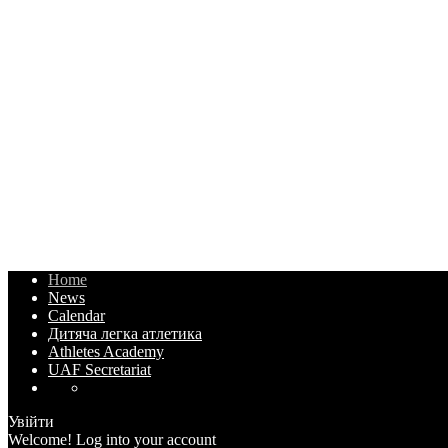
Home
News
Calendar
Дитяча легка атлетика
Athletes Academy
UAF Secretariat
Увійти
Welcome! Log into your account