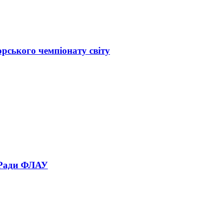
орського чемпіонату світу
 Ради ФЛАУ