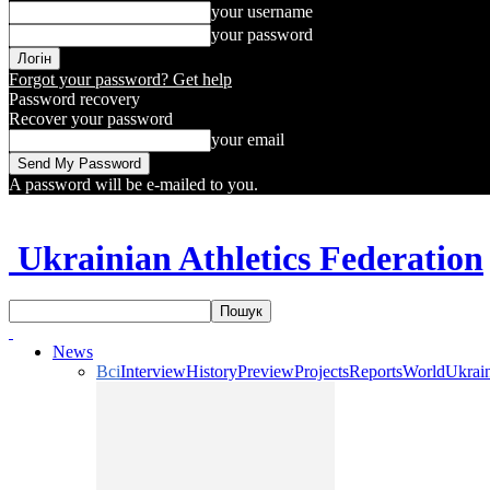
your username
your password
Forgot your password? Get help
Password recovery
Recover your password
your email
A password will be e-mailed to you.
Ukrainian Athletics Federation
News
Всі
Interview
History
Preview
Projects
Reports
World
Ukrai