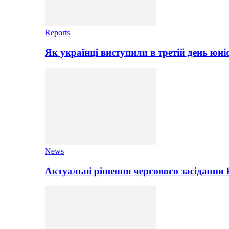
Reports
Як українці виступили в третій день юні
News
Актуальні рішення чергового засідання