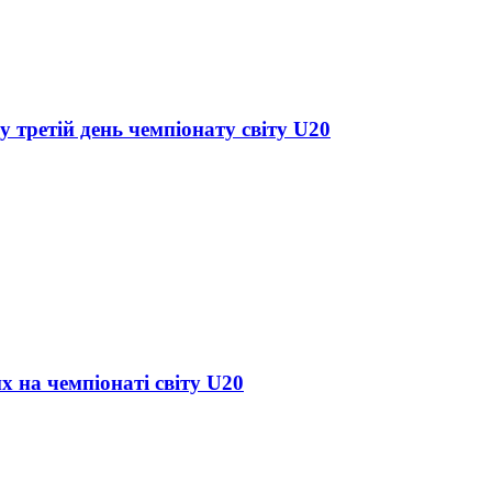
у третій день чемпіонату світу U20
х на чемпіонаті світу U20