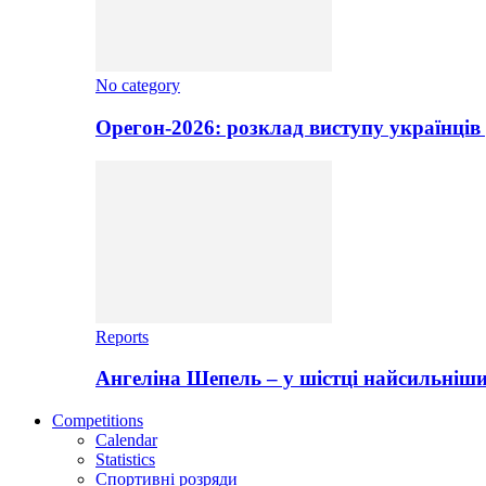
No category
Орегон-2026: розклад виступу українців 
Reports
Ангеліна Шепель – у шістці найсильніши
Competitions
Calendar
Statistics
Спортивні розряди