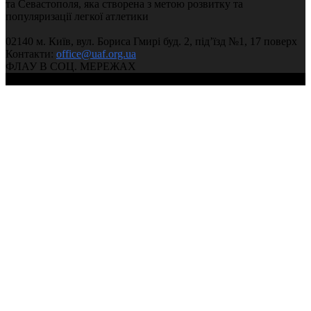
Чемпіонат України з легкої атлетики 2025 (День 2, ранк
та Севастополя, яка створена з метою розвитку та
02:37:51
популяризації легкої атлетики
02140 м. Київ, вул. Бориса Гмирі буд. 2, під’їзд №1, 17 поверх
Чемпіонат України з легкої атлетики 2025 (День 1, вечі
Контакти:
office@uaf.org.ua
03:59:59
ФЛАУ В СОЦ. МЕРЕЖАХ
© 2004-2026, Ukrainian Athletics Federation
Чемпіонат України з легкої атлетики 2025 (День 1, ранк
02:37:11
2025.02.23 Чемпіонат України 2025 у приміщенні (3 ден
сесія)
03:11:08
2025.02.22 Чемпіонат України 2025 у приміщенні (2 день
сесія)
05:12:53
2025.02.22 Чемпіонат України 2025 у приміщенні (2 ден
сесія)
02:14:15
2025.02.21 Чемпіонат України 2025 у приміщенні (1 день
сесія)
05:14:19
2025.02.21 Чемпіонат України 2025 у приміщенні (1 ден
сесія)