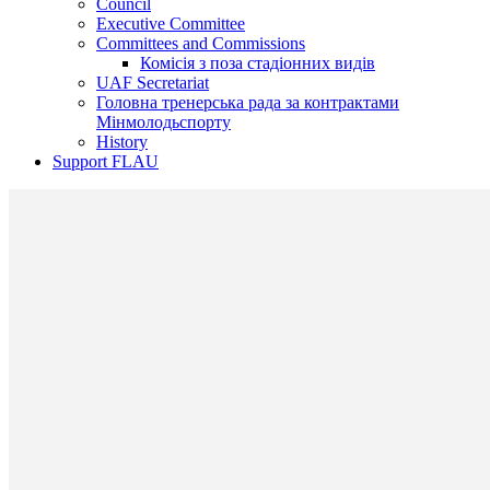
Council
Executive Committee
Committees and Commissions
Комісія з поза стадіонних видів
UAF Secretariat
Головна тренерська рада за контрактами
Мінмолодьспорту
History
Support FLAU