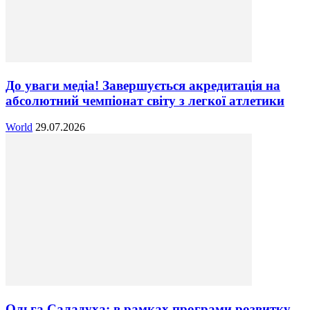
До уваги медіа! Завершується акредитація на
абсолютний чемпіонат світу з легкої атлетики
World
29.07.2026
Ольга Саладуха: в рамках програми розвитку