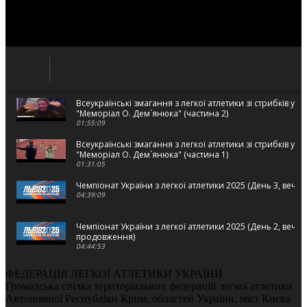
Всеукраїнські змагання з легкої атлетики зі стрибків у в
"Меморіал О. Дем`янюка" (частина 2)
01:55:09
Всеукраїнські змагання з легкої атлетики зі стрибків у в
"Меморіал О. Дем`янюка" (частина 1)
01:31:05
Чемпіонат України з легкої атлетики 2025 (День 3, вечі
04:39:09
Чемпіонат України з легкої атлетики 2025 (День 2, вечі
продовження)
04:44:53
Чемпіонат України з легкої атлетики 2025 (День 2, вечі
ФЕДЕРАЦІЯ ЛЕГКОЇ АТЛЕТИКИ УКРАЇНИ
02:22:26
Громадська спілка територіальних федерацій легкої атлетики
Автономної Республіки Крим, областей України, міст Києва