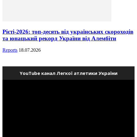
Рієті-2026: топ-десять від українських скороходів
та юнацький рекорд України від Алембіти
Reports
18.07.2026
YouTube канал Легкої атлетики України