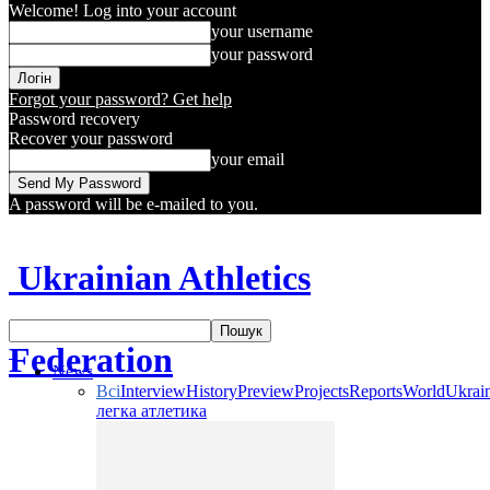
Welcome! Log into your account
your username
your password
Forgot your password? Get help
Password recovery
Recover your password
your email
A password will be e-mailed to you.
Ukrainian Athletics
Federation
News
Всі
Interview
History
Preview
Projects
Reports
World
Ukrai
легка атлетика