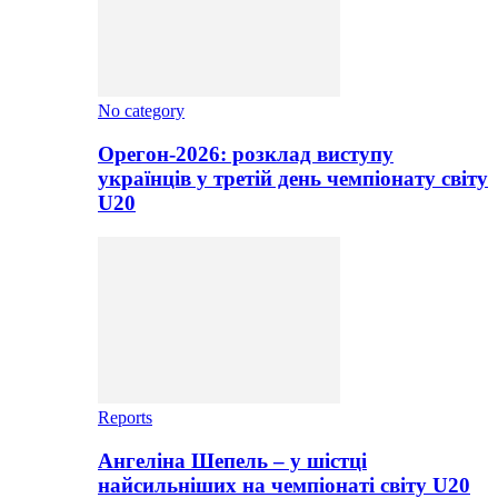
No category
Орегон-2026: розклад виступу
українців у третій день чемпіонату світу
U20
Reports
Ангеліна Шепель – у шістці
найсильніших на чемпіонаті світу U20