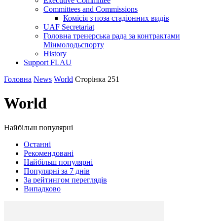
Executive Committee
Committees and Commissions
Комісія з поза стадіонних видів
UAF Secretariat
Головна тренерська рада за контрактами
Мінмолодьспорту
History
Support FLAU
Головна
News
World
Сторінка 251
World
Найбільш популярні
Останні
Рекомендовані
Найбільш популярні
Популярні за 7 днів
За рейтингом переглядів
Випадково