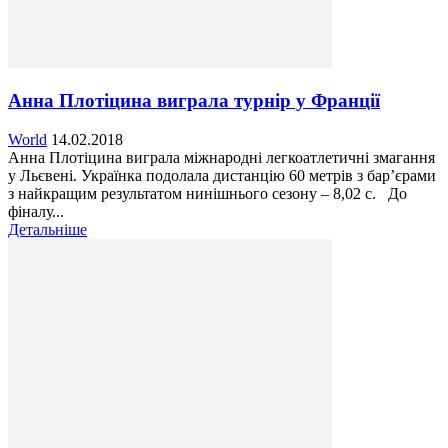
Анна Плотіцина виграла турнір у Франції
World
14.02.2018
Анна Плотіцина виграла міжнародні легкоатлетичні змагання
у Льєвені. Українка подолала дистанцію 60 метрів з бар’єрами
з найкращим результатом нинішнього сезону – 8,02 с. До
фіналу...
Детальніше