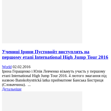
Учениці Ірини Пустовойт виступлять на
першому етапі International High Jump Tour 2016
World
02.02.2016
Ірина Геращенко і Юлія Левченко візьмуть участь у першому
етапі International High Jump Tour 2016. 4 лютого змагання під
назвою Banskobystrická latka прийматиме Банська Бистриця
(Словаччина). ...
Детальніше