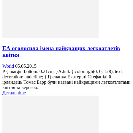
ЕА оголосила імена найкращих легкоатлетів
квітня
World
05.05.2015
P { margin-bottom: 0.21cm; }A:link { color: rgb(0, 0, 128); text-
decoration: underline; } Гречанка Екатеріні Стефаніді й
ірландець Томас Барр були названі найкращими легкоатлетами
квітня за версією...
Детальніше