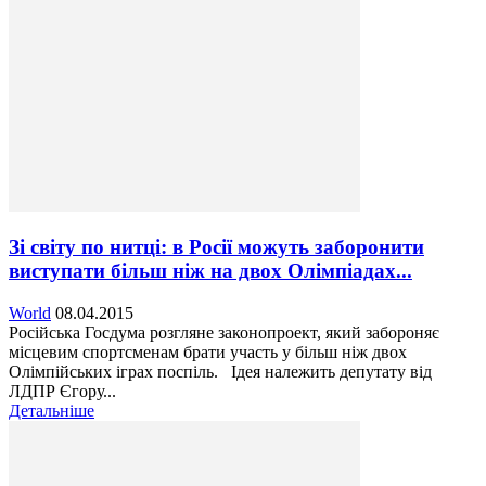
Зі світу по нитці: в Росії можуть заборонити
виступати більш ніж на двох Олімпіадах...
World
08.04.2015
Російська Госдума розгляне законопроект, який забороняє
місцевим спортсменам брати участь у більш ніж двох
Олімпійських іграх поспіль. Ідея належить депутату від
ЛДПР Єгору...
Детальніше