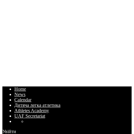
Home
News
Calendar
Дитяча легка атлетика
Athletes Academy
UAF Secretariat
Увійти