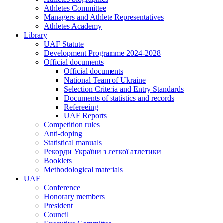
Athletes Committee
Managers and Athlete Representatives
Athletes Academy
Library
UAF Statute
Development Programme 2024-2028
Official documents
Official documents
National Team of Ukraine
Selection Criteria and Entry Standards
Documents of statistics and records
Refereeing
UAF Reports
Competition rules
Anti-doping
Statistical manuals
Рекорди України з легкої атлетики
Booklets
Methodological materials
UAF
Conference
Honorary members
President
Council