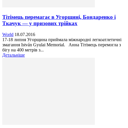
Тітімець перемагає в Угорщині, Бондаренко і
Ткачук — у призових трійках
World
18.07.2016
17-18 липня Угорщина приймала міжнародні легкоатлетичні
змагання István Gyulai Memorial. Анна Тітімець перемогла з
бігу на 400 метрів з...
Детальніше