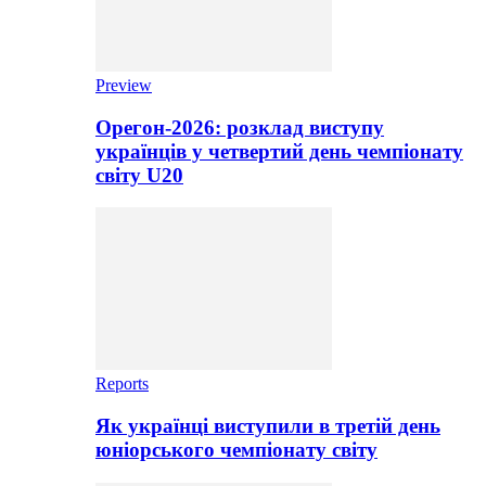
Preview
Орегон-2026: розклад виступу
українців у четвертий день чемпіонату
світу U20
Reports
Як українці виступили в третій день
юніорського чемпіонату світу