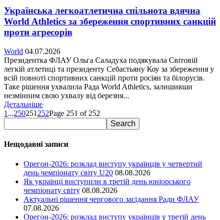
Українська легкоатлетична спільнота вдячна
World Athletics за збереження спортивних санкцій
проти агресорів
World
04.07.2026
Президентка ФЛАУ Ольга Саладуха подякувала Світовій
легкій атлетиці та президенту Себастьяну Коу за збереження у
всій повноті спортивних санкцій проти росіян та білорусів.
Таке рішення ухвалила Рада World Athletics, залишивши
незмінним свою ухвалу від березня...
Детальніше
1
...
250
251
252
Page 251 of 252
Нещодавні записи
Орегон-2026: розклад виступу українців у четвертий
день чемпіонату світу U20
08.08.2026
Як українці виступили в третій день юніорського
чемпіонату світу
08.08.2026
Актуальні рішення чергового засідання Ради ФЛАУ
07.08.2026
Орегон-2026: розклад виступу українців у третій день