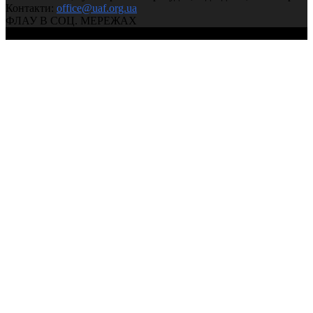
Контакти:
office@uaf.org.ua
ФЛАУ В СОЦ. МЕРЕЖАХ
© 2004-2026, Ukrainian Athletics Federation