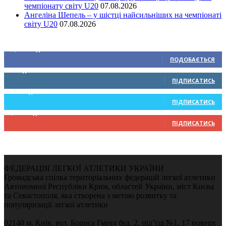
чемпіонату світу U20
07.08.2026
Ангеліна Шепель – у шістці найсильніших на чемпіонаті
світу U20
07.08.2026
Ми у соціальних мережах
15,104
Підписників
ПОДОБАЄТЬСЯ
0
Підписників
ПІДПИСАТИСЬ
234
Підписників
ПІДПИСАТИСЬ
9,370
Підписників
ПІДПИСАТИСЬ
ФЕДЕРАЦІЯ ЛЕГКОЇ АТЛЕТИКИ УКРАЇНИ
Громадська спілка територіальних федерацій легкої атлетики
Автономної Республіки Крим, областей України, міст Києва
та Севастополя, яка створена з метою розвитку та
популяризації легкої атлетики
02140 м. Київ, вул. Бориса Гмирі буд. 2, під’їзд №1, 17 поверх