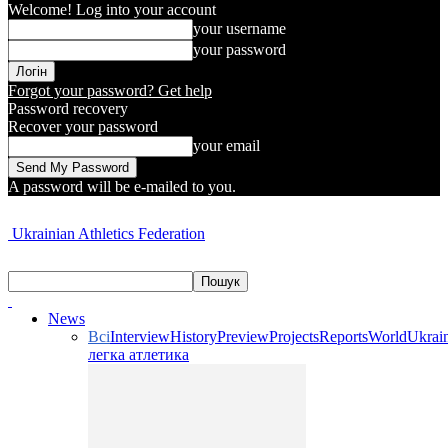
Welcome! Log into your account
your username
your password
Forgot your password? Get help
Password recovery
Recover your password
your email
A password will be e-mailed to you.
Ukrainian Athletics Federation
News
Всі
Interview
History
Preview
Projects
Reports
World
Ukrai
легка атлетика