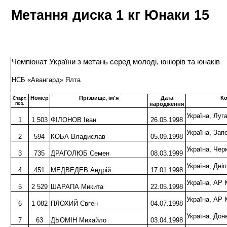
Метання диска 1 кг Юнаки 15
Чемпіонат України з метань серед молоді, юніорів та юнаків
НСБ «Авангард» Ялта
Номер
Прізвище, ім'я
Дата
К
Старт.
поз.
народження
Україна, Луг
1
1 503
ФІЛОНОВ Іван
26.05.1998
Україна, За
2
594
КОБА Владислав
05.09.1998
Україна, Че
3
735
ДРАГОЛЮБ Семен
08.03.1999
Україна, Дн
4
451
МЕДВЕДЕВ Андрій
17.01.1998
Україна, АР
5
2 529
ШАРАПА Микита
22.05.1998
Україна, АР
6
1 082
ПЛОХИЙ Євген
04.07.1998
Україна, До
7
63
ДЬОМІН Михайло
03.04.1998