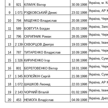
Україна, м.
8
921
КЛІМУК Віктор
30.09.1998
Україна, АР
9
1 071
РУДКОВСЬКИЙ Денис
23.02.1998
Україна, Ч
10
794
МІЩЕНКО Владислав
20.08.1998
Україна, За
11
589
БОВТУТА Богдан
25.03.1998
Україна, Че
12
796
СКРИПНИК Роман
28.05.1999
Україна, Ів
13
2 139
СКВОРЦОВ Дмитро
19.03.1999
Україна, Ч
14
787
ТИТАРЕНКО Владислав
10.09.1998
Україна, С
15
1 326
КИРИЧЕНКО Ігор
12.08.1998
Україна, Че
16
801
БЕРЕГОВЕНКО Віктор
18.01.1998
Україна, С
17
1 345
КОПЄЙКІН Сергій
21.08.1998
Україна, АР
18
1 072
ШАШКОВ Леонид
22.03.1998
Україна, Ів
19
2 143
ЧОРНИЙ Віталій
01.02.1999
Україна, Дн
20
453
НЕМОГА Владіслав
04.09.1998