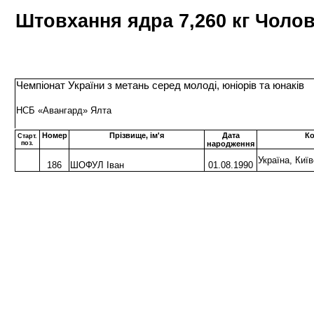
Штовхання ядра 7,260 кг Чолов
Чемпіонат України з метань серед молоді, юніорів та юнаків
НСБ «Авангард» Ялта
Номер
Прізвище, ім'я
Дата
К
Старт.
поз.
народження
Україна, Ки
186
ШОФУЛ Іван
01.08.1990