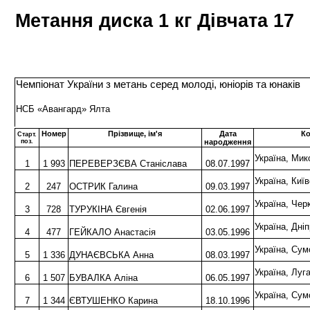
Метання диска 1 кг Дівчата 17
Чемпіонат України з метань серед молоді, юніорів та юнаків
НСБ «Авангард» Ялта
Номер
Прізвище, ім'я
Дата
К
Старт.
поз.
народження
Україна, Ми
1
1 993
ПЕРЕВЕРЗЄВА Станіслава
08.07.1997
Україна, Ки
2
247
ОСТРИК Галина
09.03.1997
Україна, Ч
3
728
ТУРУКІНА Євгенія
02.06.1997
Україна, Дн
4
477
ГЕЙКАЛО Анастасія
03.05.1996
Україна, С
5
1 336
ДУНАЄВСЬКА Анна
08.03.1997
Україна, Лу
6
1 507
БУВАЛКА Аліна
06.05.1997
Україна, Су
7
1 344
ЄВТУШЕНКО Карина
18.10.1996