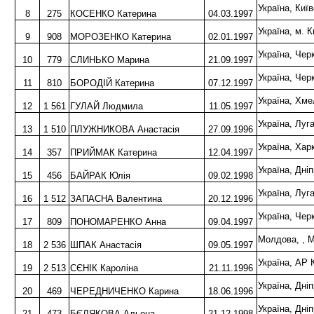
Україна, Ки
8
275
КОСЕНКО Катерина
04.03.1997
Україна, м.
9
908
МОРОЗЕНКО Катерина
02.01.1997
Україна, Че
10
779
СЛИНЬКО Марина
21.09.1997
Україна, Че
11
810
БОРОДІЙ Катерина
07.12.1997
Україна, Хм
12
1 561
ГУЛАЙ Людмила
11.05.1997
Україна, Лу
13
1 510
ПЛУЖНИКОВА Анастасія
27.09.1996
Україна, Хар
14
357
ПРИЙМАК Катерина
12.04.1997
Україна, Дн
15
456
БАЙРАК Юлія
09.02.1998
Україна, Лу
16
1 512
ЗАПАСНА Валентина
20.12.1996
Україна, Че
17
809
ПОНОМАРЕНКО Анна
09.04.1997
Молдова, , 
18
2 536
ШПАК Анастасія
09.05.1997
Україна, АР
19
2 513
СЄНІК Кароліна
21.11.1996
Україна, Дн
20
469
ЧЕРЕДНИЧЕНКО Карина
18.06.1996
Україна, Дн
21
473
БЄЛЯКОВА Альона
21.12.1998