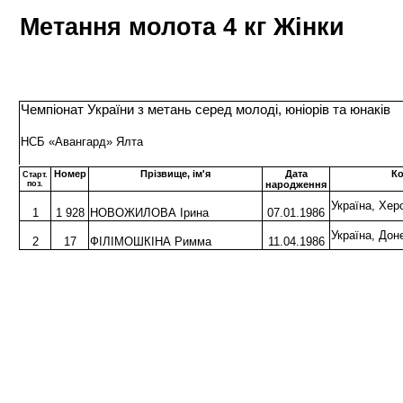
Метання молота 4 кг Жінки
Чемпіонат України з метань серед молоді, юніорів та юнаків
НСБ «Авангард» Ялта
Номер
Прізвище, ім'я
Дата
К
Старт.
поз.
народження
Україна, Хе
1
1 928
НОВОЖИЛОВА Ірина
07.01.1986
Україна, До
2
17
ФІЛІМОШКІНА Римма
11.04.1986