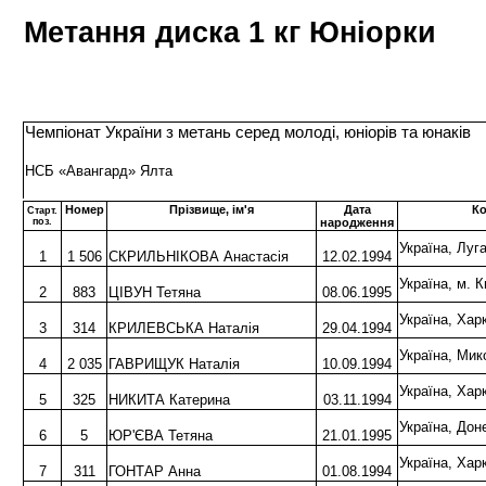
Метання диска 1 кг Юніорки
Чемпіонат України з метань серед молоді, юніорів та юнаків
НСБ «Авангард» Ялта
Номер
Прізвище, ім'я
Дата
К
Старт.
поз.
народження
Україна, Лу
1
1 506
СКРИЛЬНІКОВА Анастасія
12.02.1994
Україна, м.
2
883
ЦІВУН Тетяна
08.06.1995
Україна, Ха
3
314
КРИЛЕВСЬКА Наталія
29.04.1994
Україна, Ми
4
2 035
ГАВРИЩУК Наталія
10.09.1994
Україна, Хар
5
325
НИКИТА Катерина
03.11.1994
Україна, Дон
6
5
ЮР'ЄВА Тетяна
21.01.1995
Україна, Хар
7
311
ГОНТАР Анна
01.08.1994