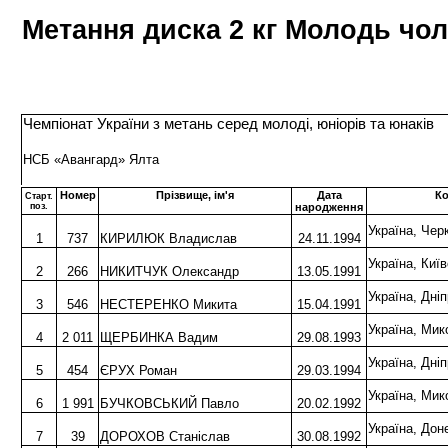
Метання диска 2 кг Молодь чол
Чемпіонат України з метань серед молоді, юніорів та юнаків
НСБ «Авангард» Ялта
Номер
Прізвище, ім'я
Дата
К
Старт.
поз.
народження
Україна, Ч
1
737
КИРИЛЮК Владислав
24.11.1994
Україна, Ки
2
266
НИКИТЧУК Олександр
13.05.1991
Україна, Дн
3
546
НЕСТЕРЕНКО Микита
15.04.1991
Україна, Ми
4
2 011
ЩЕРБИНКА Вадим
29.08.1993
Україна, Дн
5
454
ЄРУХ Роман
29.03.1994
Україна, Ми
6
1 991
БУЧКОВСЬКИЙ Павло
20.02.1992
Україна, До
7
39
ДОРОХОВ Станіслав
30.08.1992