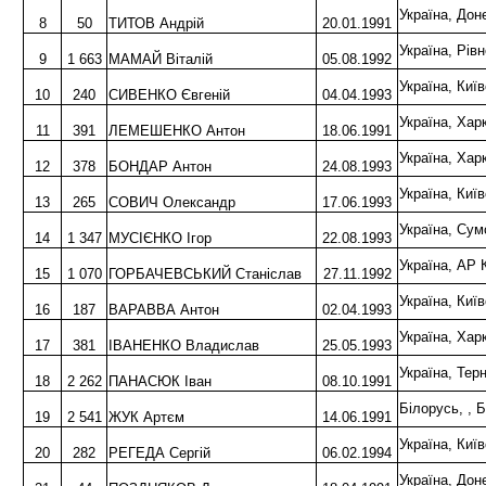
Україна, До
8
50
ТИТОВ Андрій
20.01.1991
Україна, Рі
9
1 663
МАМАЙ Віталій
05.08.1992
Україна, Киї
10
240
СИВЕНКО Євгеній
04.04.1993
Україна, Хар
11
391
ЛЕМЕШЕНКО Антон
18.06.1991
Україна, Ха
12
378
БОНДАР Антон
24.08.1993
Україна, Ки
13
265
СОВИЧ Олександр
17.06.1993
Україна, С
14
1 347
МУСІЄНКО Ігор
22.08.1993
Україна, АР
15
1 070
ГОРБАЧЕВСЬКИЙ Станіслав
27.11.1992
Україна, Киї
16
187
ВАРАВВА Антон
02.04.1993
Україна, Ха
17
381
ІВАНЕНКО Владислав
25.05.1993
Україна, Тер
18
2 262
ПАНАСЮК Іван
08.10.1991
Білорусь, , 
19
2 541
ЖУК Артєм
14.06.1991
Україна, Ки
20
282
РЕГЕДА Сергій
06.02.1994
Україна, До