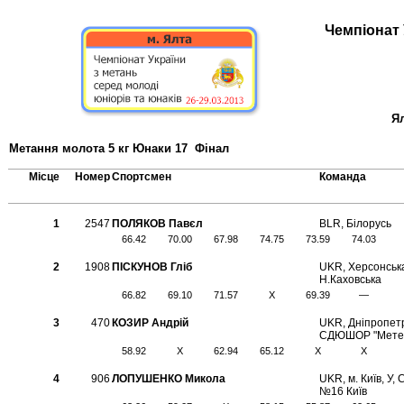
Чемпіонат 
Ял
Метання молота 5 кг Юнаки 17 Фінал
Місце
Номер
Спортсмен
Команда
1
2547
ПОЛЯКОВ Павєл
BLR, Білорусь
66.42
70.00
67.98
74.75
73.59
74.03
2
1908
ПІСКУНОВ Гліб
UKR, Херсонськ
Н.Каховська
66.82
69.10
71.57
X
69.39
—
3
470
КОЗИР Андрій
UKR, Дніпропетр
СДЮШОР "Метео
58.92
X
62.94
65.12
X
X
4
906
ЛОПУШЕНКО Микола
UKR, м. Київ, У
№16 Київ