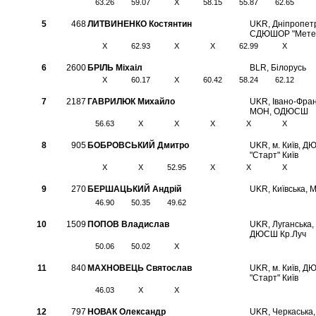
63.26
59.07
X
58.15
55.87
62.65
5
468
ЛИТВИНЕНКО Костянтин
UKR, Дніпропетр
СДЮШОР "Метео
X
62.93
X
X
62.99
X
6
2600
БРІЛЬ Міхаіл
BLR, Білорусь
X
60.17
X
60.42
58.24
62.12
7
2187
ГАВРИЛЮК Михайло
UKR, Івано-Фран
МОН, ОДЮСШ
56.63
X
X
X
X
X
8
905
БОБРОВСЬКИЙ Дмитро
UKR, м. Київ, 
"Старт" Київ
X
X
52.95
X
X
X
9
270
БЕРШАЦЬКИЙ Андрій
UKR, Київська,
46.90
50.35
49.62
10
1509
ПОПОВ Владислав
UKR, Луганська,
ДЮСШ Кр.Луч
50.06
50.02
X
11
840
МАХНОВЕЦЬ Святослав
UKR, м. Київ, 
"Старт" Київ
46.03
X
X
12
797
НОВАК Олександр
UKR, Черкаська