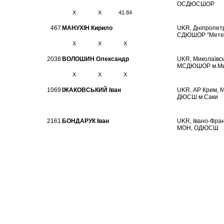
ОСДЮСШОР
X
X
41.84
467
МАНУХІН Кирило
UKR, Дніпропетр
СДЮШОР "Метео
X
X
X
2038
ВОЛОШИН Олександр
UKR, Миколаївсь
МСДЮШОР м.Ми
X
X
X
1069
ІЖАКОВСЬКИЙ Іван
UKR, АР Крим, 
ДЮСШ м.Саки
2161
БОНДАРУК Іван
UKR, Івано-Фран
МОН, ОДЮСШ