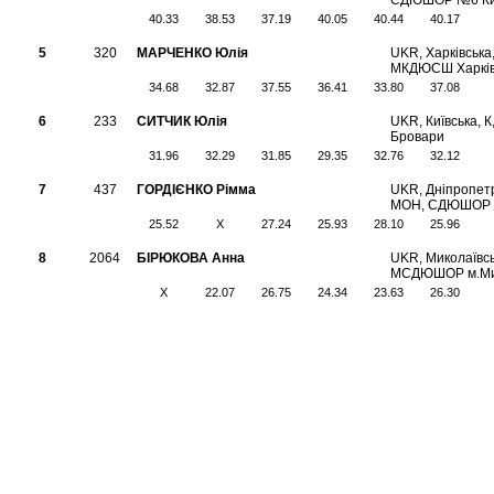
СДЮШОР №6 Ки
40.33
38.53
37.19
40.05
40.44
40.17
5
320
МАРЧЕНКО Юлія
UKR, Харкiвська
МКДЮСШ Харкі
34.68
32.87
37.55
36.41
33.80
37.08
6
233
СИТЧИК Юлія
UKR, Київська, 
Бровари
31.96
32.29
31.85
29.35
32.76
32.12
7
437
ГОРДІЄНКО Рімма
UKR, Дніпропет
МОН, СДЮШОР 
25.52
X
27.24
25.93
28.10
25.96
8
2064
БІРЮКОВА Анна
UKR, Миколаївсь
МСДЮШОР м.Ми
X
22.07
26.75
24.34
23.63
26.30