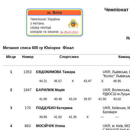
Чемпіонат 
Ял
Метання списа 600 гр Юніорки Фінал
Місце
Номер
Спортсмен
Коман
1
1353
ЄВДОКИМОВА Тамара
UKR, Львiвська
"Колос" Львівськ
44.21
45.57
X
43.47
X
48.95
2
1947
БАРИЛЮК Марія
UKR, Волинська
РДЮСШ м.Луцьк
41.80
40.48
43.24
39.97
41.50
43.02
3
170
ПОДДУБКО Катерина
UKR, Київська,
Бровари
39.85
41.82
41.35
X
—
—
4
863
МОСІЙЧУК Уляна
UKR, м. Київ, М