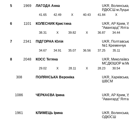
5
1969
ЛАГОДА Анна
UKR, Волинська
РДЮСШ м.Луцьк
41.65
42.49
X
40.43
41.84
X
6
1101
КОЛЕСНИК Кристина
UKR, АР Крим,
"Авангард" Ялта
38.31
X
39.82
X
36.87
34.44
7
2341
ПІДГОРНА Юлія
UKR, Полтавськ
№1 Кременчук
34.67
34.91
35.07
36.56
37.25
35.11
8
2048
КОСС Тетяна
UKR, Миколаївсь
МСДЮШОР м.Ми
29.02
X
28.11
X
28.23
30.54
308
ПОЛЯНСЬКА Вероніка
UKR, Харкiвська
ШВСМ
1086
ЧЕРКАЄВА Ірина
UKR, АР Крим,
"Авангард" Ялта
1961
КЛИМЕЦЬ Ірина
UKR, Волинська
ОДЮСШ