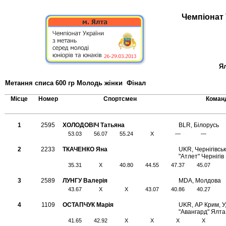
Чемпіонат 
Ял
Метання списа 600 гр Молодь жінки Фінал
Місце
Номер
Спортсмен
Коман
1
2595
ХОЛОДОВІЧ Татьяна
BLR, Білорусь
53.03
56.07
55.24
X
—
—
2
2233
ТКАЧЕНКО Яна
UKR, Чернігiвсь
"Атлет" Чернігів
35.31
X
40.80
44.55
47.37
45.07
3
2589
ЛУНГУ Валерія
MDA, Молдова
43.67
X
X
43.07
40.86
40.27
4
1109
ОСТАПЧУК Марія
UKR, АР Крим,
"Авангард" Ялта
41.65
42.92
X
X
X
X