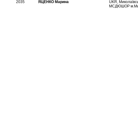
2035
ЯЦЕНКО Марина
UKR, Миколаївсь
МСДЮШОР м.Ми