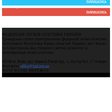
ПІДПИСАТИСЬ
9,370
Підписників
ПІДПИСАТИСЬ
ФЕДЕРАЦІЯ ЛЕГКОЇ АТЛЕТИКИ УКРАЇНИ
Громадська спілка територіальних федерацій легкої атлетики
Автономної Республіки Крим, областей України, міст Києва
та Севастополя, яка створена з метою розвитку та
популяризації легкої атлетики
02140 м. Київ, вул. Бориса Гмирі буд. 2, під’їзд №1, 17 поверх
Контакти:
office@uaf.org.ua
ФЛАУ В СОЦ. МЕРЕЖАХ
© 2004-2026, Ukrainian Athletics Federation