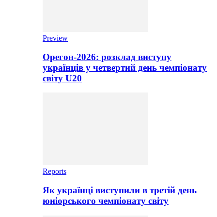
Preview
Орегон-2026: розклад виступу
українців у четвертий день чемпіонату
світу U20
Reports
Як українці виступили в третій день
юніорського чемпіонату світу