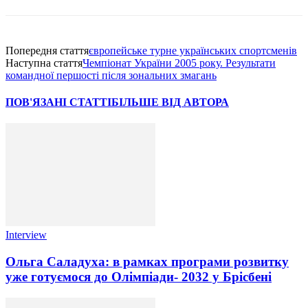
Попередня стаття
європейське турне українських спортсменiв
Наступна стаття
Чемпiонат України 2005 року. Результати
командної першостi пiсля зональних змагань
ПОВ'ЯЗАНІ СТАТТІ
БІЛЬШЕ ВІД АВТОРА
Interview
Ольга Саладуха: в рамках програми розвитку
уже готуємося до Олімпіади- 2032 у Брісбені