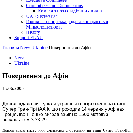
Executive Committee
Committees and Commissions
Комісія з поза стадіонних видів
UAF Secretariat
Головна тренерська рада за контрактами
Мінмолодьспорту
History
Support FLAU
Головна
News
Ukraine
Повернення до Афiн
News
Ukraine
Повернення до Афiн
15.06.2005
Доволi вдало виступили українськi спортсмени на етапi
Супер Гран-Прi iААФ, що проходив 14 червня у Афiнах,
Грецiя. iван Гешко виграв забiг на 1500 метрiв з
результатом 3:33.29.
Доволi вдало виступили українськi спортсмени на етапi Супер Гран-Прi