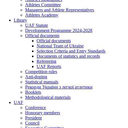
Athletes Committee
Managers and Athlete Representatives
Athletes Academy
Library
UAF Statute
Development Programme 2024-2028
Official documents
Official documents
National Team of Ukraine
Selection Criteria and Entry Standards
Documents of statistics and records
Refereeing
UAF Reports
Competition rules
Anti-doping
Statistical manuals
Рекорди України з легкої атлетики
Booklets
Methodological materials
UAF
Conference
Honorary members
President
Council