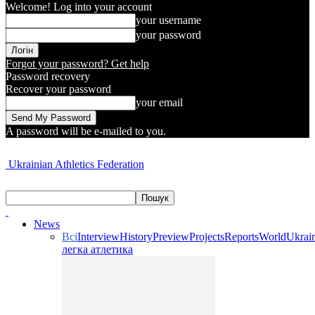
Welcome! Log into your account
your username
your password
Forgot your password? Get help
Password recovery
Recover your password
your email
A password will be e-mailed to you.
Ukrainian Athletics Federation
News
Всі
Interview
History
Preview
Projects
Reports
World
Ukrai
легка атлетика