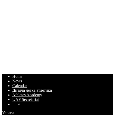
Home
News
Calendar
Дитяча легка атлетика
Athletes Academy
UAF Secretariat
Увійти