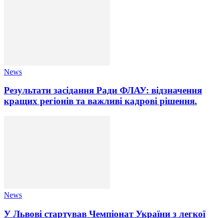
News
Результати засідання Ради ФЛАУ: відзначення
кращих регіонів та важливі кадрові рішення.
News
У Львові стартував Чемпіонат України з легкої