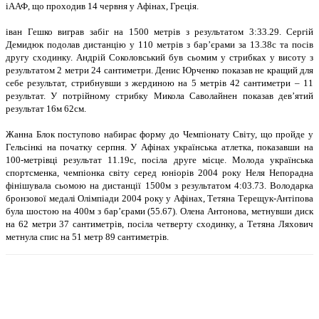
iААФ, що проходив 14 червня у Афiнах, Грецiя.
iван Гешко виграв забiг на 1500 метрiв з результатом 3:33.29. Сергiй
Демидюк подолав дистанцiю у 110 метрiв з бар’єрами за 13.38с та посiв
другу сходинку. Андрiй Соколовський був сьомим у стрибках у висоту з
результатом 2 метри 24 сантиметри. Денис Юрченко показав не кращий для
себе результат, стрибнувши з жердиною на 5 метрiв 42 сантиметри – 11
результат. У потрiйному стрибку Микола Саволайнен показав дев’ятий
результат 16м 62см.
Жанна Блок поступово набирає форму до Чемпiонату Свiту, що пройде у
Гельсiнкi на початку серпня. У Афiнах українська атлетка, показавши на
100-метрiвцi результат 11.19с, посiла друге мiсце. Молода українська
спортсменка, чемпiонка свiту серед юнiорiв 2004 року Неля Непорадна
фiнiшувала сьомою на дистанцiї 1500м з результатом 4:03.73. Володарка
бронзової медалi Олiмпiади 2004 року у Афiнах, Тетяна Терещук-Антiпова
була шостою на 400м з бар’єрами (55.67). Олена Антонова, метнувши диск
на 62 метри 37 сантиметрiв, посiла четверту сходинку, а Тетяна Ляхович
метнула спис на 51 метр 89 сантиметрiв.