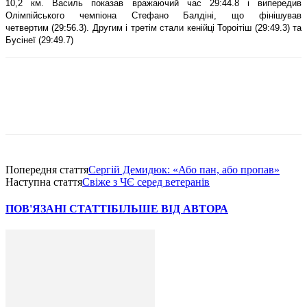
10,2 км. Василь показав вражаючий час 29:44.8 і випередив
Олімпійського чемпіона Стефано Балдіні, що фінішував
четвертим (29:56.3). Другим і третім стали кенійці Тороітіш (29:49.3) та
Бусінеї (29:49.7)
Попередня стаття
Сергій Демидюк: «Або пан, або пропав»
Наступна стаття
Свіже з ЧЄ серед ветеранів
ПОВ'ЯЗАНІ СТАТТІ
БІЛЬШЕ ВІД АВТОРА