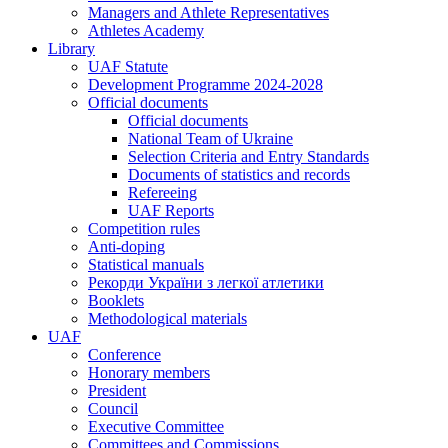
Managers and Athlete Representatives
Athletes Academy
Library
UAF Statute
Development Programme 2024-2028
Official documents
Official documents
National Team of Ukraine
Selection Criteria and Entry Standards
Documents of statistics and records
Refereeing
UAF Reports
Competition rules
Anti-doping
Statistical manuals
Рекорди України з легкої атлетики
Booklets
Methodological materials
UAF
Conference
Honorary members
President
Council
Executive Committee
Committees and Commissions