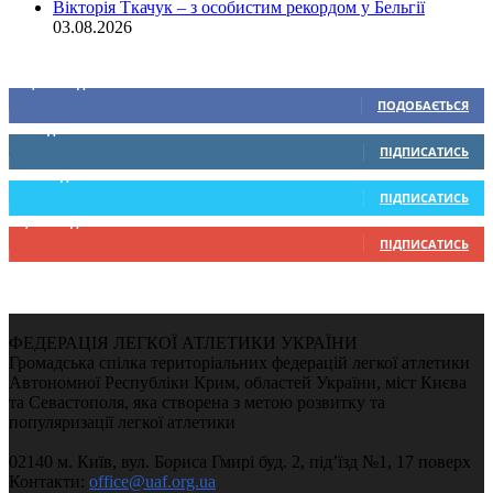
Вікторія Ткачук – з особистим рекордом у Бельгії
03.08.2026
Ми у соціальних мережах
15,104
Підписників
ПОДОБАЄТЬСЯ
0
Підписників
ПІДПИСАТИСЬ
234
Підписників
ПІДПИСАТИСЬ
9,370
Підписників
ПІДПИСАТИСЬ
ФЕДЕРАЦІЯ ЛЕГКОЇ АТЛЕТИКИ УКРАЇНИ
Громадська спілка територіальних федерацій легкої атлетики
Автономної Республіки Крим, областей України, міст Києва
та Севастополя, яка створена з метою розвитку та
популяризації легкої атлетики
02140 м. Київ, вул. Бориса Гмирі буд. 2, під’їзд №1, 17 поверх
Контакти:
office@uaf.org.ua