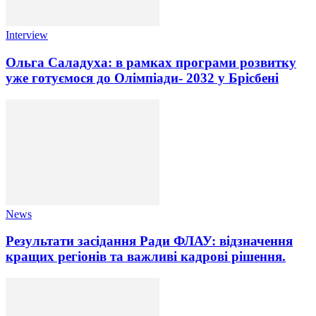
Interview
Ольга Саладуха: в рамках програми розвитку
уже готуємося до Олімпіади- 2032 у Брісбені
News
Результати засідання Ради ФЛАУ: відзначення
кращих регіонів та важливі кадрові рішення.