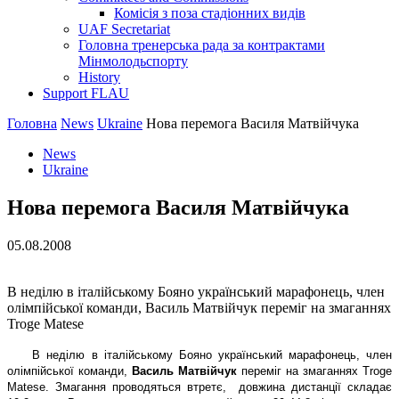
Комісія з поза стадіонних видів
UAF Secretariat
Головна тренерська рада за контрактами
Мінмолодьспорту
History
Support FLAU
Головна
News
Ukraine
Нова перемога Василя Матвійчука
News
Ukraine
Нова перемога Василя Матвійчука
05.08.2008
В неділю в італійському Бояно український марафонець, член
олімпійської команди, Василь Матвійчук переміг на змаганнях
Troge Matese
В неділю в італійському Бояно український марафонець, член
олімпійської команди,
Василь Матвійчук
переміг на змаганнях
Troge
Matese
. Змагання проводяться втретє,
довжина дистанції складає