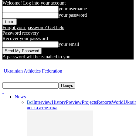
Welcome! Log into your account
your username
your password
Forgot your password? Get help
Password recovery
Recover your password
your email
A password will be e-mailed to you.
Ukrainian Athletics Federation
News
Всі
Interview
History
Preview
Projects
Reports
World
Ukrai
легка атлетика