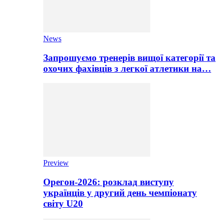
News
Запрошуємо тренерів вищої категорії та
охочих фахівців з легкої атлетики на…
Preview
Орегон-2026: розклад виступу
українців у другий день чемпіонату
світу U20