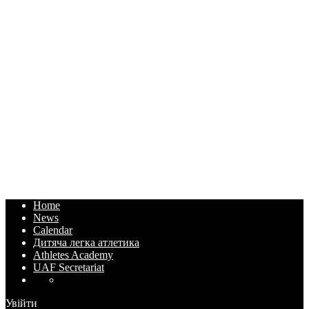
Home
News
Calendar
Дитяча легка атлетика
Athletes Academy
UAF Secretariat
Увійти