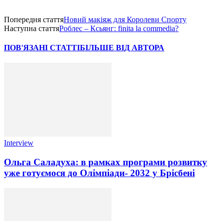
Попередня стаття
Новий макіяж для Королеви Спорту
Наступна стаття
Роблес – Ксьянг: finita la commedia?
ПОВ'ЯЗАНІ СТАТТІ
БІЛЬШЕ ВІД АВТОРА
Interview
Ольга Саладуха: в рамках програми розвитку
уже готуємося до Олімпіади- 2032 у Брісбені