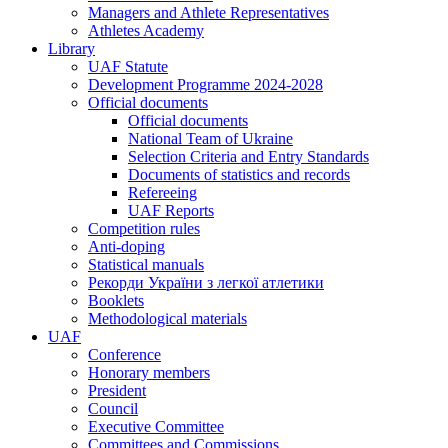
Managers and Athlete Representatives
Athletes Academy
Library
UAF Statute
Development Programme 2024-2028
Official documents
Official documents
National Team of Ukraine
Selection Criteria and Entry Standards
Documents of statistics and records
Refereeing
UAF Reports
Competition rules
Anti-doping
Statistical manuals
Рекорди України з легкої атлетики
Booklets
Methodological materials
UAF
Conference
Honorary members
President
Council
Executive Committee
Committees and Commissions