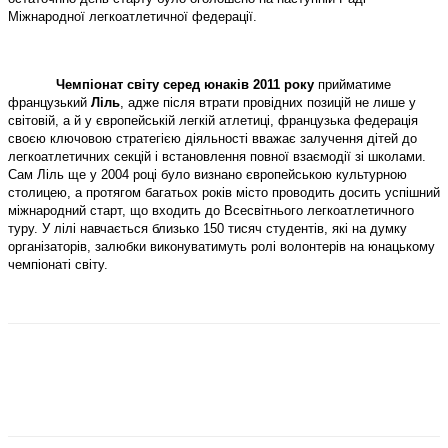
Міжнародної легкоатлетичної федерації.
Чемпіонат світу серед юнаків 2011 року
прийматиме
французький
Ліль
, адже після втрати провідних позицій не лише у
світовій, а й у європейській легкій атлетиці, французька федерація
своєю ключовою стратегією діяльності вважає залучення дітей до
легкоатлетичних секцій і встановлення повної взаємодії зі школами.
Сам Ліль ще у 2004 році було визнано європейською культурною
столицею, а протягом багатьох років місто проводить досить успішний
міжнародний старт, що входить до Всесвітнього легкоатлетичного
туру. У лілі навчається близько 150 тисяч студентів, які на думку
організаторів, залюбки виконуватимуть ролі волонтерів на юнацькому
чемпіонаті світу.