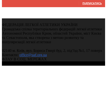
ПІДПИСАТИСЬ
ФЕДЕРАЦІЯ ЛЕГКОЇ АТЛЕТИКИ УКРАЇНИ
Громадська спілка територіальних федерацій легкої атлетики
Автономної Республіки Крим, областей України, міст Києва
та Севастополя, яка створена з метою розвитку та
популяризації легкої атлетики
02140 м. Київ, вул. Бориса Гмирі буд. 2, під’їзд №1, 17 поверх
Контакти:
office@uaf.org.ua
ФЛАУ В СОЦ. МЕРЕЖАХ
© 2004-2026, Ukrainian Athletics Federation