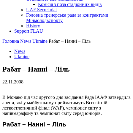
Комісія з поза стадіонних видів
UAF Secretariat
Головна тренерська рада за контрактами
Мінмолодьспорту
History
Support FLAU
Головна
News
Ukraine
Рабат – Нанні – Ліль
News
Ukraine
Рабат – Нанні – Ліль
22.11.2008
В Монако під час другого дня засідання Рада ІААФ затвердила
арени, які у майбутньому прийматимуть Всесвітній
легкоатлетичний фінал (WAF), чемпіонат світу з
напівмарафону та чемпіонат світу серед юніорів.
Рабат – Нанні –
Ліль