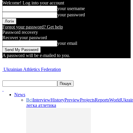
Welcome! Log into your account
your username
your password
Forgot your password? Get help
Password recovery
Recover your password
your email
A password will be e-mailed to you.
Ukrainian Athletics Federation
News
Всі
Interview
History
Preview
Projects
Reports
World
Ukrai
легка атлетика