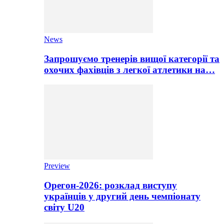
News
Запрошуємо тренерів вищої категорії та
охочих фахівців з легкої атлетики на…
Preview
Орегон-2026: розклад виступу
українців у другий день чемпіонату
світу U20