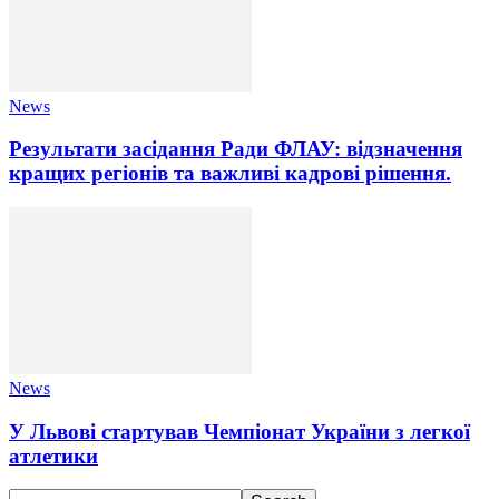
News
Результати засідання Ради ФЛАУ: відзначення
кращих регіонів та важливі кадрові рішення.
News
У Львові стартував Чемпіонат України з легкої
атлетики