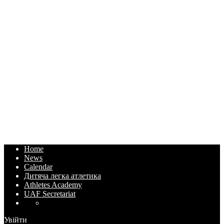
Home
News
Calendar
Дитяча легка атлетика
Athletes Academy
UAF Secretariat
Увійти