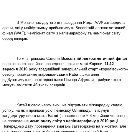
В Монако
час другого дня засідання Рада ІААФ затвердила
арени, які у майбутньому прийматимуть Всесвітній легкоатлетичний
фінал (WAF), чемпіонат світу з напівмарафону та чемпіонат світу
серед юніорів.
То ж із грецьких Салонік
Всесвітній легкоатлетичний фінал
вперше за історію його проведення покине межі Європи.
11-12
вересня 2010 року
традиційний завершальний старт «королівського»
сезону прийматиме
марокканський Рабат
. Змагання
відбуватимуться на стадіоні імені Принца Абделли, трибуни якого
можуть вмістити 46 тисяч глядачів.
Китай в свою чергу вирішив підтримати міжнародну хвилю
успіху, на якій пройшов усю Пекінську Олімпіаду, і висунув
кандидатуру свого міста
Нанні
(з населенням 6,8 мільйони чоловік)
на проведення
чемпіонату світу з напівмарафону у 2010 році
.
Попередньо дату проведення змагань затверджено на 9 жовтня, але
остаточнно день старту було оголошено на наступній Раді