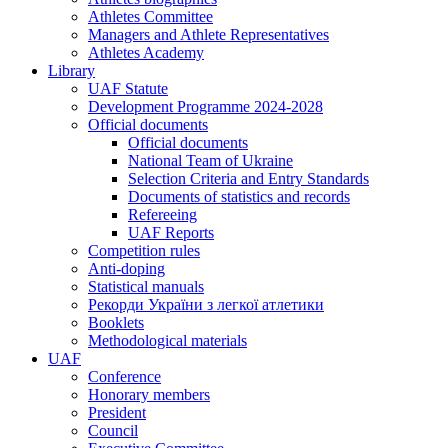
Athletes Committee
Managers and Athlete Representatives
Athletes Academy
Library
UAF Statute
Development Programme 2024-2028
Official documents
Official documents
National Team of Ukraine
Selection Criteria and Entry Standards
Documents of statistics and records
Refereeing
UAF Reports
Competition rules
Anti-doping
Statistical manuals
Рекорди України з легкої атлетики
Booklets
Methodological materials
UAF
Conference
Honorary members
President
Council