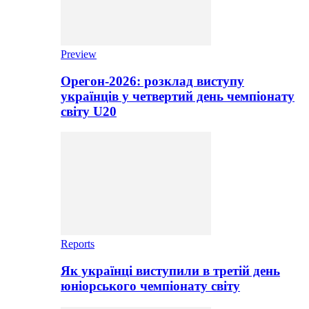
Preview
Орегон-2026: розклад виступу
українців у четвертий день чемпіонату
світу U20
Reports
Як українці виступили в третій день
юніорського чемпіонату світу