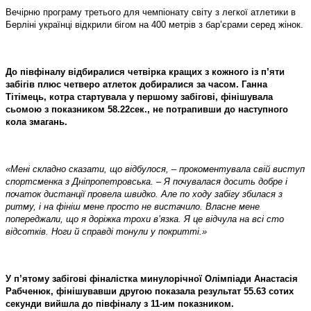
Вечірню програму третього для чемпіонату світу з легкої атлетики в
Берліні українці відкрили бігом на 400 метрів з бар’єрами серед жінок.
До півфіналу відбиралися четвірка кращих з кожного із п’яти
забігів плюс четверо атлеток добиралися за часом. Ганна
Тітімець, котра стартувала у першому забігові, фінішувала
сьомою з показником 58.22сек., не потрапивши до наступного
кола змагань.
«Мені складно сказати, що відбулося, – прокоментувала свій виступ
спортсменка з Дніпропетровська. – Я почувалася досить добре і
початок дистанції провела швидко. Але по ходу забігу збилася з
ритму, і на фініш мене просто не вистачило. Власне мене
попереджали, що я доріжка трохи в’язка. Я це відчула на всі сто
відсотків. Ноги й справді тонули у покритті.»
У п’ятому забігові фіналістка минулорічної Олімпіади Анастасія
Рабченюк, фінішувавши другою показала результат 55.63 сотих
секунди вийшла до півфіналу з 11-им показником.