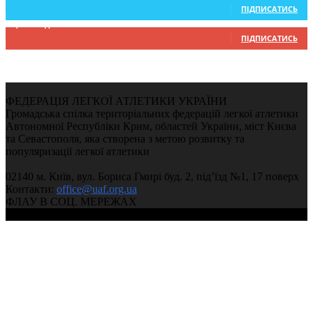
ПІДПИСАТИСЬ
9,370
Підписників
ПІДПИСАТИСЬ
ФЕДЕРАЦІЯ ЛЕГКОЇ АТЛЕТИКИ УКРАЇНИ
Громадська спілка територіальних федерацій легкої атлетики
Автономної Республіки Крим, областей України, міст Києва
та Севастополя, яка створена з метою розвитку та
популяризації легкої атлетики
02140 м. Київ, вул. Бориса Гмирі буд. 2, під’їзд №1, 17 поверх
Контакти:
office@uaf.org.ua
ФЛАУ В СОЦ. МЕРЕЖАХ
© 2004-2026, Ukrainian Athletics Federation