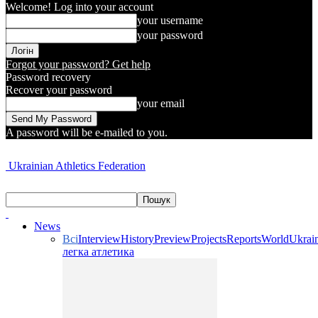
Welcome! Log into your account
your username
your password
Forgot your password? Get help
Password recovery
Recover your password
your email
A password will be e-mailed to you.
Ukrainian Athletics Federation
News
Всі
Interview
History
Preview
Projects
Reports
World
Ukrai
легка атлетика