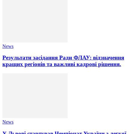
News
Результати засідання Ради ФЛАУ: відзначення
кращих регіонів та важливі кадрові рішення.
News
У Львові стартував Чемпіонат України з легкої