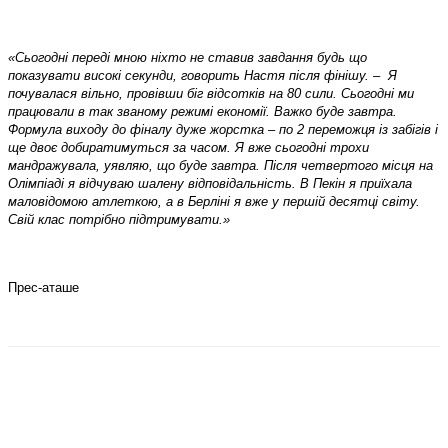
«Сьогодні переді мною ніхто не ставив завдання будь що
показувати високі секунди, говорить Настя після фінішу. –
Я
почувалася вільно, провівши біг відсотків на 80 сили. Сьогодні ми
працювали в так званому режимі економії. Важко буде завтра.
Формула виходу до фіналу дуже жорстка – по 2 переможця із забігів і
ще двоє добиратимуться за часом. Я вже сьогодні трохи
мандражувала, уявляю, що буде завтра. Після четвертого місця на
Олімпіаді я відчуваю шалену відповідальність. В Пекін я приїхала
маловідомою атлеткою, а в Берліні я вже у першій десятці світу.
Свій клас потрібно підтримувати.»
Прес-аташе