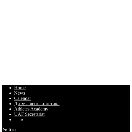
Home
News
Calendar
Дитяча легка атлетика
Athletes Academy
UAF Secretariat
Увійти