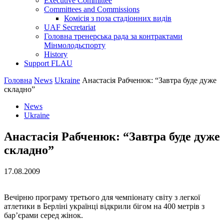
Executive Committee
Committees and Commissions
Комісія з поза стадіонних видів
UAF Secretariat
Головна тренерська рада за контрактами
Мінмолодьспорту
History
Support FLAU
Головна
News
Ukraine
Анастасія Рабченюк: “Завтра буде дуже
складно”
News
Ukraine
Анастасія Рабченюк: “Завтра буде дуже
складно”
17.08.2009
Вечірню програму третього для чемпіонату світу з легкої
атлетики в Берліні українці відкрили бігом на 400 метрів з
бар’єрами серед жінок.