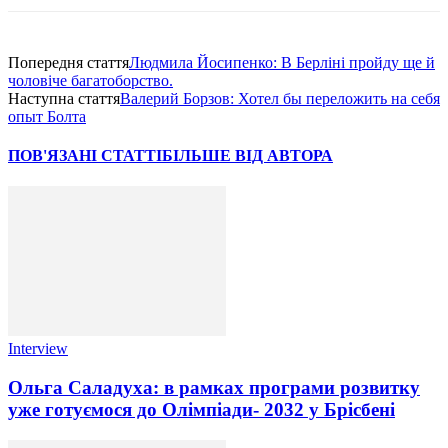
Попередня стаття
Людмила Йосипенко: В Берліні пройду ще й
чоловіче багатоборство.
Наступна стаття
Валерий Борзов: Хотел бы переложить на себя
опыт Болта
ПОВ'ЯЗАНІ СТАТТІ
БІЛЬШЕ ВІД АВТОРА
Interview
Ольга Саладуха: в рамках програми розвитку
уже готуємося до Олімпіади- 2032 у Брісбені