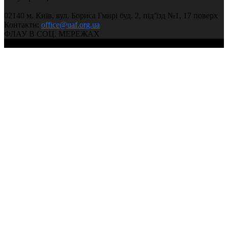
02140 м. Київ, вул. Бориса Гмирі буд. 2, під’їзд №1, 17 поверх
Контакти:
office@uaf.org.ua
ФЛАУ В СОЦ. МЕРЕЖАХ
© 2004-2026, Ukrainian Athletics Federation