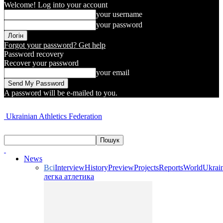
Welcome! Log into your account
your username
your password
Forgot your password? Get help
Password recovery
Recover your password
your email
A password will be e-mailed to you.
Ukrainian Athletics Federation
News
Всі
Interview
History
Preview
Projects
Reports
World
Ukrai
легка атлетика