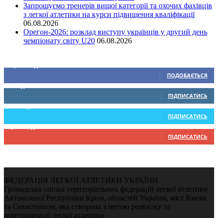
Запрошуємо тренерів вищої категорії та охочих фахівців
з легкої атлетики на курси підвищення кваліфікації
06.08.2026
Орегон-2026: розклад виступу українців у другий день
чемпіонату світу U20
06.08.2026
Ми у соціальних мережах
15,104
Підписників
ПОДОБАЄТЬСЯ
0
Підписників
ПІДПИСАТИСЬ
234
Підписників
ПІДПИСАТИСЬ
9,370
Підписників
ПІДПИСАТИСЬ
ФЕДЕРАЦІЯ ЛЕГКОЇ АТЛЕТИКИ УКРАЇНИ
Громадська спілка територіальних федерацій легкої атлетики
Автономної Республіки Крим, областей України, міст Києва
та Севастополя, яка створена з метою розвитку та
популяризації легкої атлетики