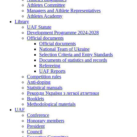
Athletes Committee
Managers and Athlete Representatives
Athletes Academy
Library
UAF Statute
Development Programme 2024-2028
Official documents
Official documents
National Team of Ukraine
Selection Criteria and Entry Standards
Documents of statistics and records
Refereeing
UAF Reports
Competition rules
Anti-doping
Statistical manuals
Рекорди України з легкої атлетики
Booklets
Methodological materials
UAF
Conference
Honorary members
President
Council