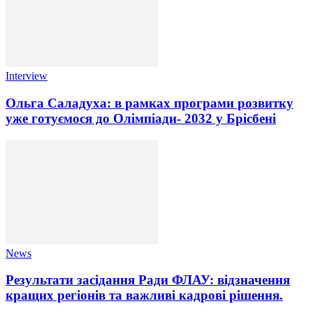
Interview
Ольга Саладуха: в рамках програми розвитку
уже готуємося до Олімпіади- 2032 у Брісбені
News
Результати засідання Ради ФЛАУ: відзначення
кращих регіонів та важливі кадрові рішення.