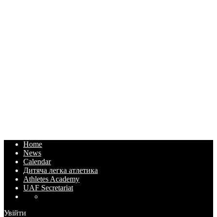
Home
News
Calendar
Дитяча легка атлетика
Athletes Academy
UAF Secretariat
Увійти