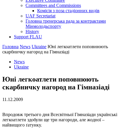
Executive Committee
Committees and Commissions
Комісія з поза стадіонних видів
UAF Secretariat
Головна тренерська рада за контрактами
Мінмолодьспорту
History
Support FLAU
Головна
News
Ukraine
Юні легкоатлети поповнюють
скарбничку нагород на Гімназіаді
News
Ukraine
Юні легкоатлети поповнюють
скарбничку нагород на Гімназіаді
11.12.2009
Впродовж третього дня Всесвітньої Гімназіади українські
легкоатлети здобули ще три нагороди, але жодної –
найвищого ґатунку.