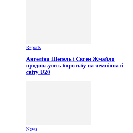
Reports
Ангеліна Шепель і Євген Жмайло
продовжують боротьбу на чемпіонаті
світу U20
News