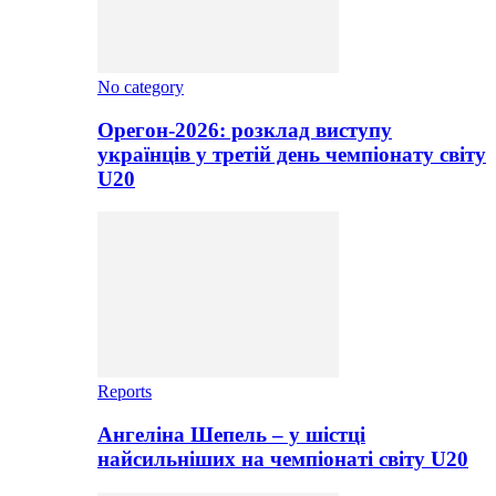
No category
Орегон-2026: розклад виступу
українців у третій день чемпіонату світу
U20
Reports
Ангеліна Шепель – у шістці
найсильніших на чемпіонаті світу U20