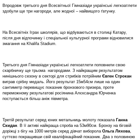
Впродовж третього дня Всесвітньої Гімназіади українські легкоатлети
здобули ще три нагороди, але жодної – найвищого ґатунку.
На Всесвітніх Іграх школярів, що відбуваються в столиці Катару,
після дня відпочинку і спеціальної культурної програми відновилися
змагання на Khalifa Stadium.
Третього дня Гімназіади українські легкоатлети поповнили свою
скарбничку ще трьома
нагородами. З найкращим результатом
нинішнього сезону в секторі для стрибків потрійним
Євген Строкан
виграв срібну медаль. Його результат 15м54см лише на один
сантиметр перевищує показник бронзового призера, проте
переможному результатові росіянина Алєксандра Юрченка
поступається більш аніж півметра.
Третій результат серед юних метальниць молоту показала
Ганна
Скидан
. В її активі найкраща спроба на 53м90см. Бронзу на біговій
доріжці з бігу на 1000 метрів серед дівчат виборола
Ольга Ляхова
,
суттєво покращивши свій кваліфікаційний показник. Два з половиною