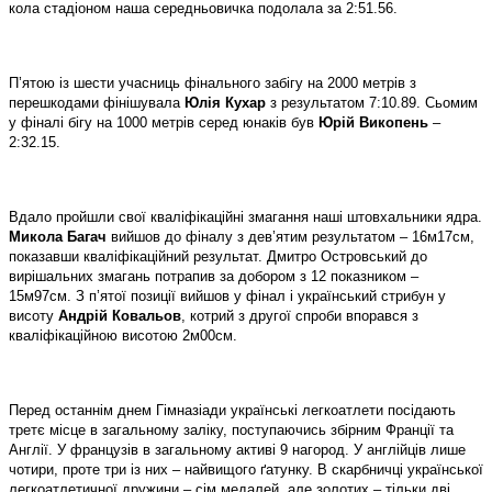
кола стадіоном наша середньовичка подолала за 2:51.56.
П’ятою із шести учасниць фінального забігу на 2000 метрів з
перешкодами фінішувала
Юлія Кухар
з результатом 7:10.89. Сьомим
у фіналі бігу на 1000 метрів серед юнаків був
Юрій Викопень
–
2:32.15.
Вдало пройшли свої кваліфікаційні змагання наші штовхальники ядра.
Микола Багач
вийшов до фіналу з дев’ятим результатом – 16м17см,
показавши кваліфікаційний результат. Дмитро Островський до
вирішальних змагань потрапив за добором з 12 показником –
15м97см. З п’ятої позиції вийшов у фінал і український стрибун у
висоту
Андрій Ковальов
, котрий з другої спроби впорався з
кваліфікаційною висотою 2м00см.
Перед останнім днем Гімназіади українські легкоатлети посідають
третє місце в загальному заліку, поступаючись збірним Франції та
Англії. У французів в загальному активі 9 нагород. У англійців лише
чотири, проте три із них – найвищого ґатунку. В скарбничці української
легкоатлетичної дружини – сім медалей, але золотих – тільки дві.