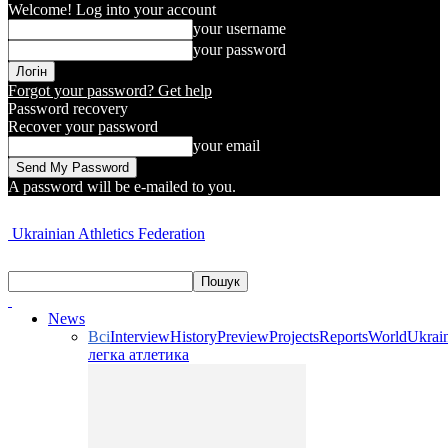
Welcome! Log into your account
your username
your password
Forgot your password? Get help
Password recovery
Recover your password
your email
A password will be e-mailed to you.
Ukrainian Athletics Federation
News
Всі
Interview
History
Preview
Projects
Reports
World
Ukrai
легка атлетика