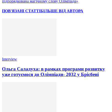
підпорядкована магічному слову Олімпіада»
ПОВ'ЯЗАНІ СТАТТІ
БІЛЬШЕ ВІД АВТОРА
Interview
Ольга Саладуха: в рамках програми розвитку
уже готуємося до Олімпіади- 2032 у Брісбені