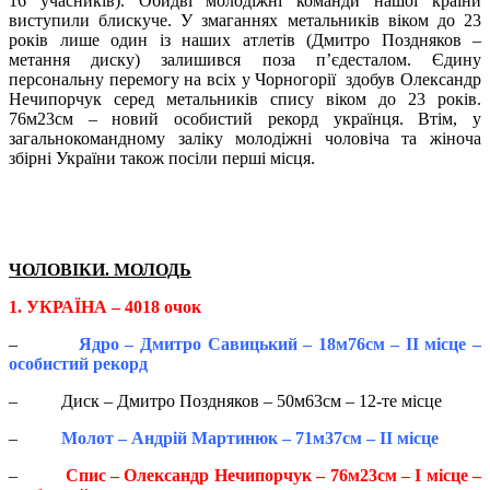
16 учасників). Обидві молодіжні команди нашої країни
виступили блискуче. У змаганнях метальників віком до 23
років лише один із наших атлетів (Дмитро Поздняков –
метання диску) залишився поза п’єдесталом. Єдину
персональну перемогу на всіх у Чорногорії здобув Олександр
Нечипорчук серед метальників спису віком до 23 років.
76м23см – новий особистий рекорд українця. Втім, у
загальнокомандному заліку молодіжні чоловіча та жіноча
збірні України також посіли перші місця.
ЧОЛОВІКИ. МОЛОДЬ
1.
УКРАЇНА – 4018 очок
–
Ядро – Дмитро Савицький – 18м76см – ІІ місце –
особистий рекорд
– Диск – Дмитро Поздняков – 50м63см – 12-те місце
–
Молот – Андрій Мартинюк – 71м37см – ІІ місце
–
Спис – Олександр Нечипорчук – 76м23см – І місце –