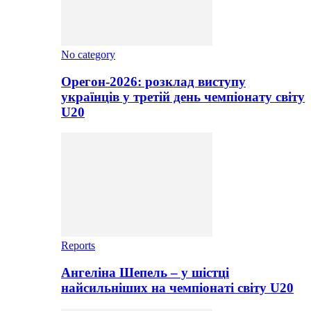
No category
Орегон-2026: розклад виступу
українців у третій день чемпіонату світу
U20
Reports
Ангеліна Шепель – у шістці
найсильніших на чемпіонаті світу U20