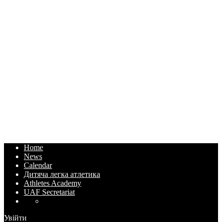
Home
News
Calendar
Дитяча легка атлетика
Athletes Academy
UAF Secretariat
Увійти