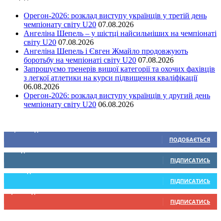
Орегон-2026: розклад виступу українців у третій день
чемпіонату світу U20
07.08.2026
Ангеліна Шепель – у шістці найсильніших на чемпіонаті
світу U20
07.08.2026
Ангеліна Шепель і Євген Жмайло продовжують
боротьбу на чемпіонаті світу U20
07.08.2026
Запрошуємо тренерів вищої категорії та охочих фахівців
з легкої атлетики на курси підвищення кваліфікації
06.08.2026
Орегон-2026: розклад виступу українців у другий день
чемпіонату світу U20
06.08.2026
Ми у соціальних мережах
15,104
Підписників
ПОДОБАЄТЬСЯ
0
Підписників
ПІДПИСАТИСЬ
234
Підписників
ПІДПИСАТИСЬ
9,370
Підписників
ПІДПИСАТИСЬ