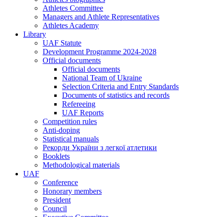
Athletes Committee
Managers and Athlete Representatives
Athletes Academy
Library
UAF Statute
Development Programme 2024-2028
Official documents
Official documents
National Team of Ukraine
Selection Criteria and Entry Standards
Documents of statistics and records
Refereeing
UAF Reports
Competition rules
Anti-doping
Statistical manuals
Рекорди України з легкої атлетики
Booklets
Methodological materials
UAF
Conference
Honorary members
President
Council