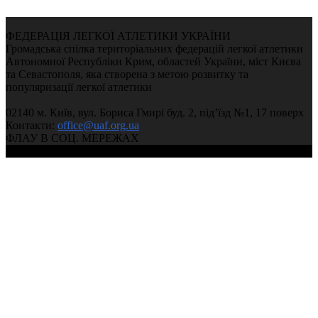
ФЕДЕРАЦІЯ ЛЕГКОЇ АТЛЕТИКИ УКРАЇНИ
Громадська спілка територіальних федерацій легкої атлетики
Автономної Республіки Крим, областей України, міст Києва
та Севастополя, яка створена з метою розвитку та
популяризації легкої атлетики
02140 м. Київ, вул. Бориса Гмирі буд. 2, під’їзд №1, 17 поверх
Контакти:
office@uaf.org.ua
ФЛАУ В СОЦ. МЕРЕЖАХ
© 2004-2026, Ukrainian Athletics Federation