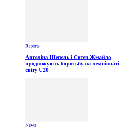
Reports
Ангеліна Шепель і Євген Жмайло
продовжують боротьбу на чемпіонаті
світу U20
News