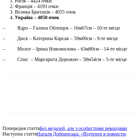
Росія – 4424 очки
Франція – 4193 очки
Велика Британія – 4055 очок
Україна – 4050 очок
– Ядро – Галина Облещук – 16м67см – 10-те місце
– Диск – Катерина Карсак – 59м00см – 9-те місце
– Молот – Ірина Новожилова – 63м80см – 14-те місце
– Спис – Маргарита Дорожон – 58м54см – 5-те місце
Попередня стаття
Без медалей, але з особистими рекордами
Наступна стаття
Наталя Добринська: «Відтепер я повністю