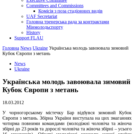
Executive Committee
Committees and Commissions
Комісія з поза стадіонних видів
UAF Secretariat
Головна тренерська рада за контрактами
Мінмолодьспорту
History
Support FLAU
Головна
News
Ukraine
Українська молодь завоювала зимовий
Кубок Європи з метань
News
Ukraine
Українська молодь завоювала зимовий
Кубок Європи з метань
18.03.2012
У чорногорському містечку Бар відбувся зимовий Кубок
Європи з метань. Збірна України виступала на цих змаганнях
чотирма повними командами (молодіжні чоловіча та жіноча
збірні до 23 років та дорослі чоловіча та жіноча збірні – усього