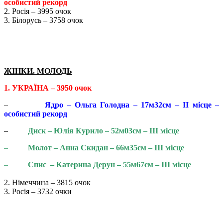
особистий рекорд
2. Росія – 3995 очок
3. Білорусь – 3758 очок
ЖІНКИ. МОЛОДЬ
1.
УКРАЇНА – 3950 очок
–
Ядро – Ольга Голодна – 17м32см – ІІ місце –
особистий рекорд
–
Диск – Юлія Курило – 52м03см – ІІІ місце
–
Молот – Анна Скидан – 66м35см – ІІІ місце
–
Спис – Катерина Дерун – 55м67см – ІІІ місце
2. Німеччина – 3815 очок
3. Росія – 3732 очки