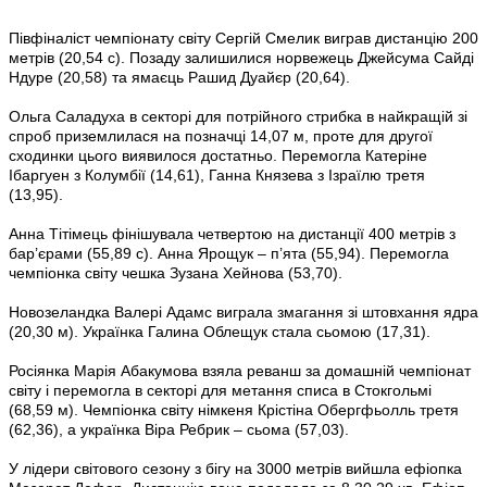
Півфіналіст чемпіонату світу Сергій Смелик виграв дистанцію 200
метрів (20,54 с). Позаду залишилися норвежець Джейсума Сайді
Ндуре (20,58) та ямаєць Рашид Дуайєр (20,64).
Ольга Саладуха в секторі для потрійного стрибка в найкращій зі
спроб приземлилася на позначці 14,07 м, проте для другої
сходинки цього виявилося достатньо. Перемогла Катеріне
Ібаргуен з Колумбії (14,61), Ганна Князева з Ізраїлю третя
(13,95).
Анна Тітімець фінішувала четвертою на дистанції 400 метрів з
бар’єрами (55,89 с). Анна Ярощук – п’ята (55,94). Перемогла
чемпіонка світу чешка Зузана Хейнова (53,70).
Новозеландка Валері Адамс виграла змагання зі штовхання ядра
(20,30 м). Українка Галина Облещук стала сьомою (17,31).
Росіянка Марія Абакумова взяла реванш за домашній чемпіонат
світу і перемогла в секторі для метання списа в Стокгольмі
(68,59 м). Чемпіонка світу німкеня Крістіна Обергфьолль третя
(62,36), а українка Віра Ребрик – сьома (57,03).
У лідери світового сезону з бігу на 3000 метрів вийшла ефіопка