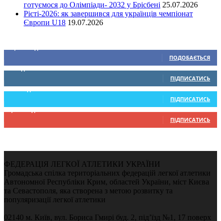
готуємося до Олімпіади- 2032 у Брісбені
25.07.2026
Рієті-2026: як завершився для українців чемпіонат
Європи U18
19.07.2026
Ми у соціальних мережах
15,104
Підписників
ПОДОБАЄТЬСЯ
0
Підписників
ПІДПИСАТИСЬ
234
Підписників
ПІДПИСАТИСЬ
9,370
Підписників
ПІДПИСАТИСЬ
ФЕДЕРАЦІЯ ЛЕГКОЇ АТЛЕТИКИ УКРАЇНИ
Громадська спілка територіальних федерацій легкої атлетики
Автономної Республіки Крим, областей України, міст Києва
та Севастополя, яка створена з метою розвитку та
популяризації легкої атлетики
02140 м. Київ, вул. Бориса Гмирі буд. 2, під’їзд №1, 17 поверх