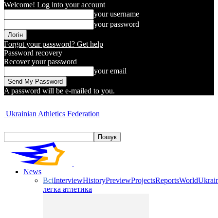
Welcome! Log into your account
your username
your password
Forgot your password? Get help
Password recovery
Recover your password
your email
A password will be e-mailed to you.
Ukrainian Athletics Federation
News
Всі
Interview
History
Preview
Projects
Reports
World
Ukrai
легка атлетика