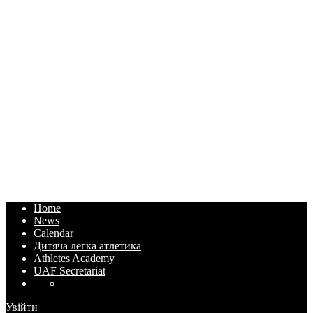
Home
News
Calendar
Дитяча легка атлетика
Athletes Academy
UAF Secretariat
Увійти