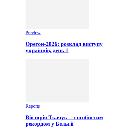
Preview
Орегон-2026: розклад виступу
українців, день 1
Reports
Вікторія Ткачук – з особистим
рекордом у Бельгії