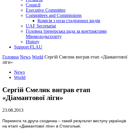
Council
Executive Committee
Committees and Commissions
Комісія з поза стадіонних видів
UAF Secretariat
Головна тренерська рада за контрактами
Мінмолодьспорту
History
Support FLAU
Головна
News
World
Сергій Смелик виграв етап «Діамантової
ліги»
News
World
Сергій Смелик виграв етап
«Діамантової ліги»
23.08.2013
Перемога та друга сходинка – такий результат виступу українців
на етапі «Діамантової ліги» в Стокгольмі.