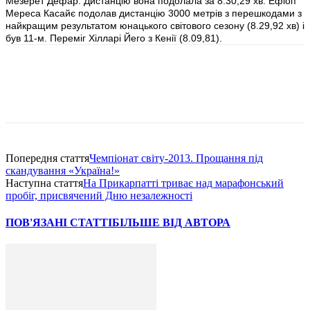
Мезерет Дефар. Дистанцію вона подолала за 8.30,29 хв. Ефіоп
Мереса Касайє подолав дистанцію 3000 метрів з перешкодами з
найкращим результатом юнацького світового сезону (8.29,92 хв) і
був 11-м. Переміг Хілларі Йего з Кенії (8.09,81).
Попередня стаття
Чемпіонат світу-2013. Прощання під
скандування «Україна!»
Наступна стаття
На Прикарпатті триває над марафонський
пробіг, присвячений Дню незалежності
ПОВ'ЯЗАНІ СТАТТІ
БІЛЬШЕ ВІД АВТОРА