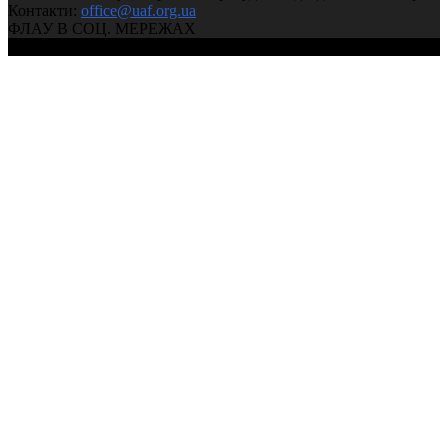
Контакти:
office@uaf.org.ua
ФЛАУ В СОЦ. МЕРЕЖАХ
© 2004-2026, Ukrainian Athletics Federation