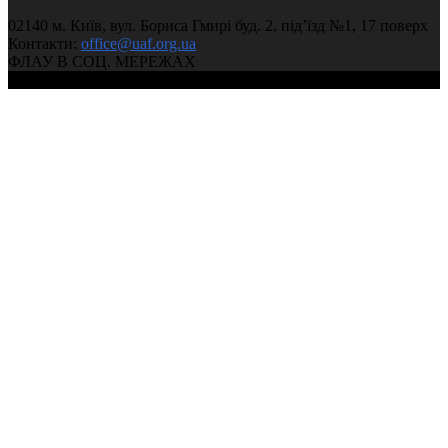
02140 м. Київ, вул. Бориса Гмирі буд. 2, під’їзд №1, 17 поверх
Контакти:
office@uaf.org.ua
ФЛАУ В СОЦ. МЕРЕЖАХ
© 2004-2026, Ukrainian Athletics Federation