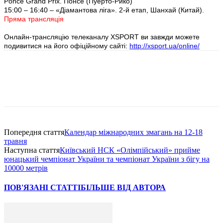
Ponce Grand Prix. Понсе (Пуерто-Рико)
15:00 – 16:40 – «Діамантова ліга». 2-й етап, Шанхай (Китай).
Пряма трансляція
Онлайн-трансляцію телеканалу XSPORT ви завжди можете
подивитися на його офіційному сайті:
http://xsport.ua/online/
Попередня стаття
Календар міжнародних змагань на 12-18
травня
Наступна стаття
Київський НСК «Олімпійський» прийме
юнацький чемпіонат України та чемпіонат України з бігу на
10000 метрів
ПОВ'ЯЗАНІ СТАТТІ
БІЛЬШЕ ВІД АВТОРА