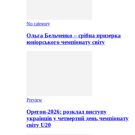
No category
Ольга Бельченко – срібна призерка
юніорського чемпіонату світу
Preview
Орегон-2026: розклад виступу
українців у четвертий день чемпіонату
світу U20