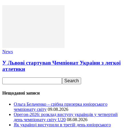
News
У Львові стартував Чемпіонат України з легкої
атлетики
Нещодавні записи
Ольга Бельченко – срібна призерка юніорського
чемпіонату світу
09.08.2026
Орегон-2026: розклад виступу українців у четвертий
день чемпіонату світу U20
08.08.2026
Як українці виступили в третій день юніорського