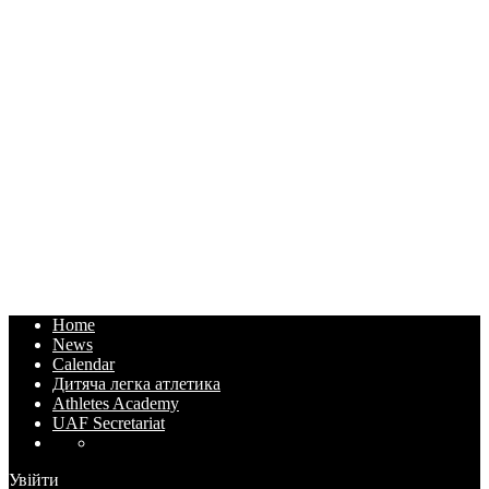
Home
News
Calendar
Дитяча легка атлетика
Athletes Academy
UAF Secretariat
Увійти