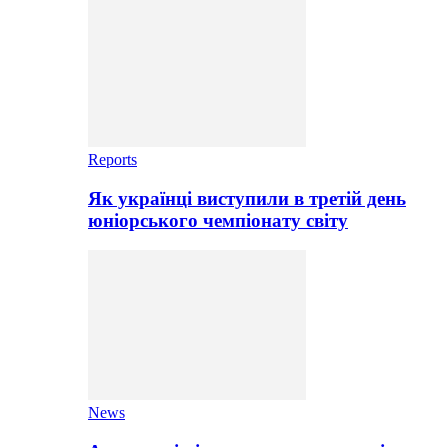
Reports
Як українці виступили в третій день
юніорського чемпіонату світу
News