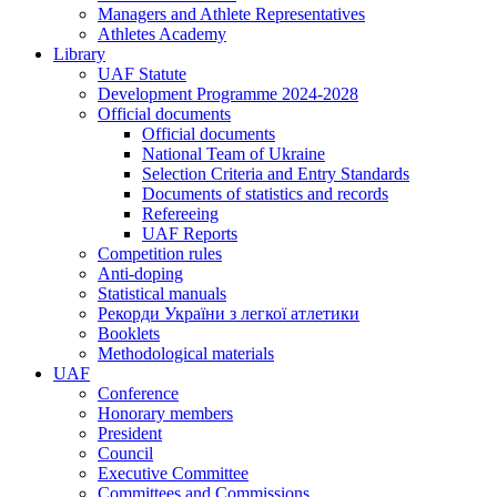
Managers and Athlete Representatives
Athletes Academy
Library
UAF Statute
Development Programme 2024-2028
Official documents
Official documents
National Team of Ukraine
Selection Criteria and Entry Standards
Documents of statistics and records
Refereeing
UAF Reports
Competition rules
Anti-doping
Statistical manuals
Рекорди України з легкої атлетики
Booklets
Methodological materials
UAF
Conference
Honorary members
President
Council
Executive Committee
Committees and Commissions