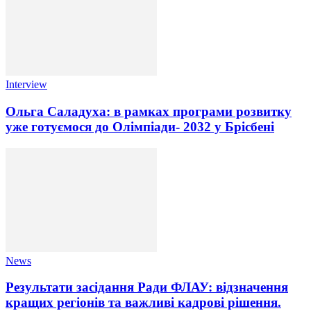
Interview
Ольга Саладуха: в рамках програми розвитку
уже готуємося до Олімпіади- 2032 у Брісбені
News
Результати засідання Ради ФЛАУ: відзначення
кращих регіонів та важливі кадрові рішення.