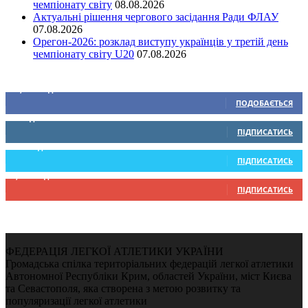
чемпіонату світу
08.08.2026
Актуальні рішення чергового засідання Ради ФЛАУ
07.08.2026
Орегон-2026: розклад виступу українців у третій день
чемпіонату світу U20
07.08.2026
Ми у соціальних мережах
15,104
Підписників
ПОДОБАЄТЬСЯ
0
Підписників
ПІДПИСАТИСЬ
234
Підписників
ПІДПИСАТИСЬ
9,370
Підписників
ПІДПИСАТИСЬ
ФЕДЕРАЦІЯ ЛЕГКОЇ АТЛЕТИКИ УКРАЇНИ
Громадська спілка територіальних федерацій легкої атлетики
Автономної Республіки Крим, областей України, міст Києва
та Севастополя, яка створена з метою розвитку та
популяризації легкої атлетики