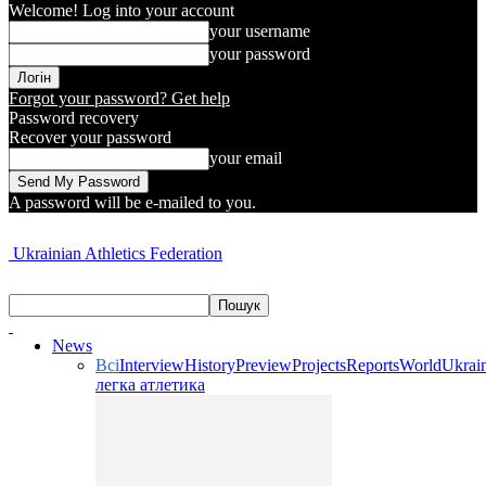
Welcome! Log into your account
your username
your password
Forgot your password? Get help
Password recovery
Recover your password
your email
A password will be e-mailed to you.
Ukrainian Athletics Federation
News
Всі
Interview
History
Preview
Projects
Reports
World
Ukrai
легка атлетика