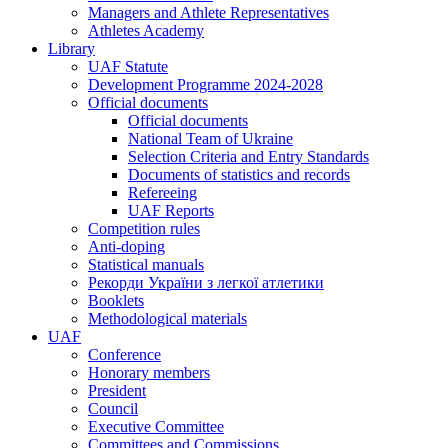
Managers and Athlete Representatives
Athletes Academy
Library
UAF Statute
Development Programme 2024-2028
Official documents
Official documents
National Team of Ukraine
Selection Criteria and Entry Standards
Documents of statistics and records
Refereeing
UAF Reports
Competition rules
Anti-doping
Statistical manuals
Рекорди України з легкої атлетики
Booklets
Methodological materials
UAF
Conference
Honorary members
President
Council
Executive Committee
Committees and Commissions