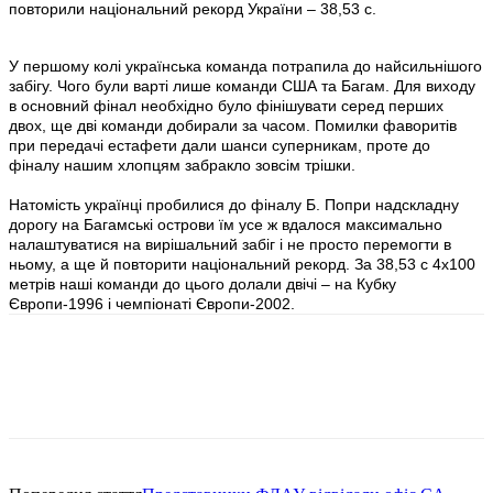
повторили національний рекорд України – 38,53 с.
У першому колі українська команда потрапила до найсильнішого
забігу. Чого були варті лише команди США та Багам. Для виходу
в основний фінал необхідно було фінішувати серед перших
двох, ще дві команди добирали за часом. Помилки фаворитів
при передачі естафети дали шанси суперникам, проте до
фіналу нашим хлопцям забракло зовсім трішки.
Натомість українці пробилися до фіналу Б. Попри надскладну
дорогу на Багамські острови їм усе ж вдалося максимально
налаштуватися на вирішальний забіг і не просто перемогти в
ньому, а ще й повторити національний рекорд. За 38,53 с 4х100
метрів наші команди до цього долали двічі – на Кубку
Європи-1996 і чемпіонаті Європи-2002.