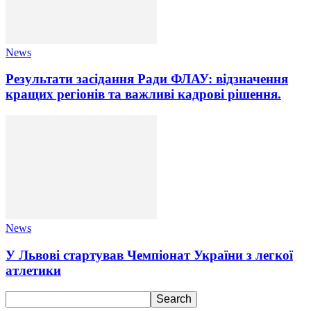
News
Результати засідання Ради ФЛАУ: відзначення
кращих регіонів та важливі кадрові рішення.
News
У Львові стартував Чемпіонат України з легкої
атлетики