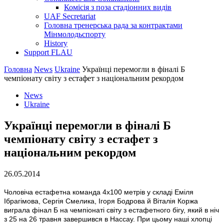
Комісія з поза стадіонних видів
UAF Secretariat
Головна тренерська рада за контрактами
Мінмолодьспорту
History
Support FLAU
Головна
News
Ukraine
Українці перемогли в фіналі Б
чемпіонату світу з естафет з національним рекордом
News
Ukraine
Українці перемогли в фіналі Б
чемпіонату світу з естафет з
національним рекордом
26.05.2014
Чоловіча естафетна команда 4х100 метрів у складі Еміля
Ібрагімова, Сергія Смелика, Ігоря Бодрова й Віталія Коржа
виграла фінал Б на чемпіонаті світу з естафетного бігу, який в ніч
з 25 на 26 травня завершився в Нассау. При цьому наші хлопці