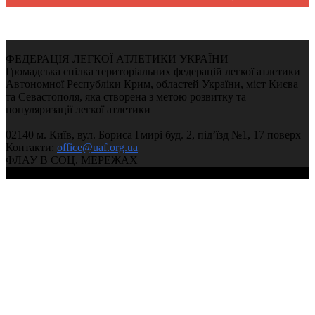
ФЕДЕРАЦІЯ ЛЕГКОЇ АТЛЕТИКИ УКРАЇНИ
Громадська спілка територіальних федерацій легкої атлетики
Автономної Республіки Крим, областей України, міст Києва
та Севастополя, яка створена з метою розвитку та
популяризації легкої атлетики
02140 м. Київ, вул. Бориса Гмирі буд. 2, під’їзд №1, 17 поверх
Контакти:
office@uaf.org.ua
ФЛАУ В СОЦ. МЕРЕЖАХ
© 2004-2026, Ukrainian Athletics Federation