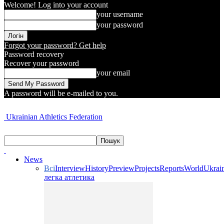
Welcome! Log into your account
your username
your password
Forgot your password? Get help
Password recovery
Recover your password
your email
A password will be e-mailed to you.
Ukrainian Athletics Federation
News
Всі
Interview
History
Preview
Projects
Reports
World
Ukrai
легка атлетика