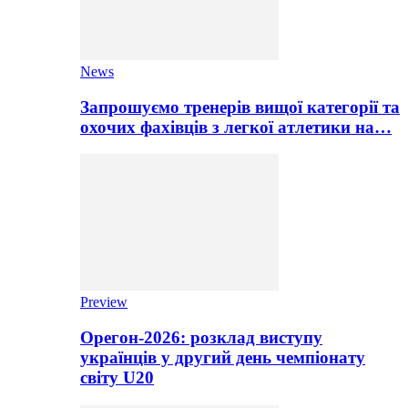
News
Запрошуємо тренерів вищої категорії та
охочих фахівців з легкої атлетики на…
Preview
Орегон-2026: розклад виступу
українців у другий день чемпіонату
світу U20