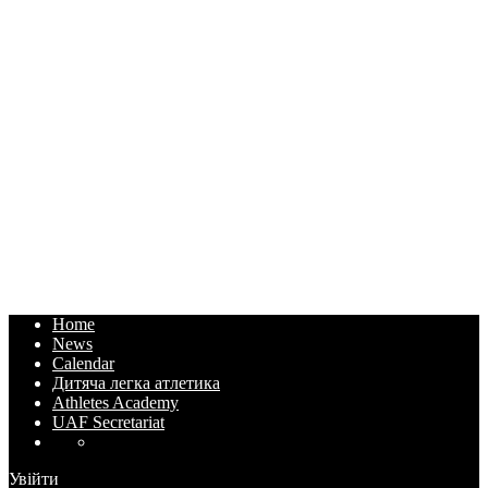
Home
News
Calendar
Дитяча легка атлетика
Athletes Academy
UAF Secretariat
Увійти