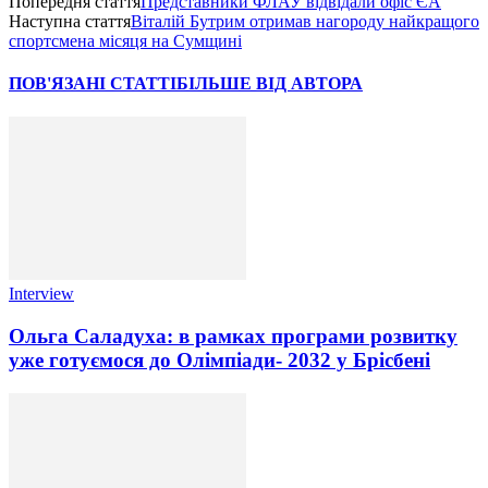
Попередня стаття
Представники ФЛАУ відвідали офіс ЄА
Наступна стаття
Віталій Бутрим отримав нагороду найкращого
спортсмена місяця на Сумщині
ПОВ'ЯЗАНІ СТАТТІ
БІЛЬШЕ ВІД АВТОРА
Interview
Ольга Саладуха: в рамках програми розвитку
уже готуємося до Олімпіади- 2032 у Брісбені