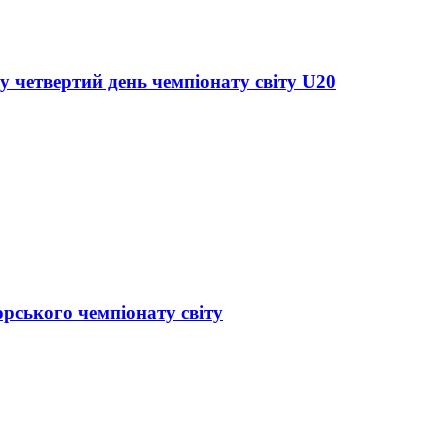
у четвертий день чемпіонату світу U20
орського чемпіонату світу