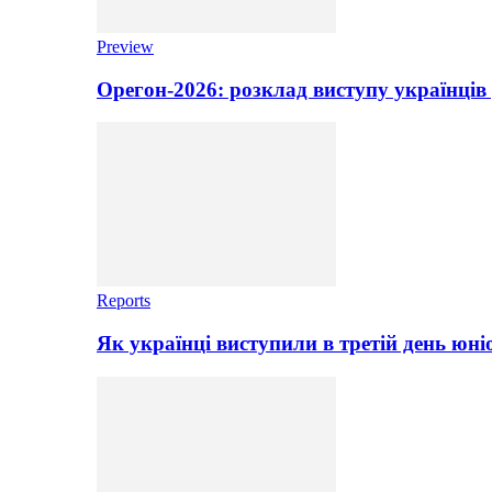
Preview
Орегон-2026: розклад виступу українців 
Reports
Як українці виступили в третій день юні