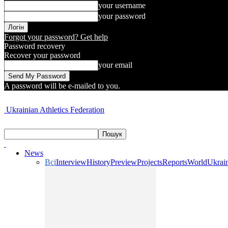
your username
your password
Forgot your password? Get help
Password recovery
Recover your password
your email
A password will be e-mailed to you.
Ukrainian Athletics Federation
News
Всі
Interview
History
Preview
Projects
Reports
World
Ukrai