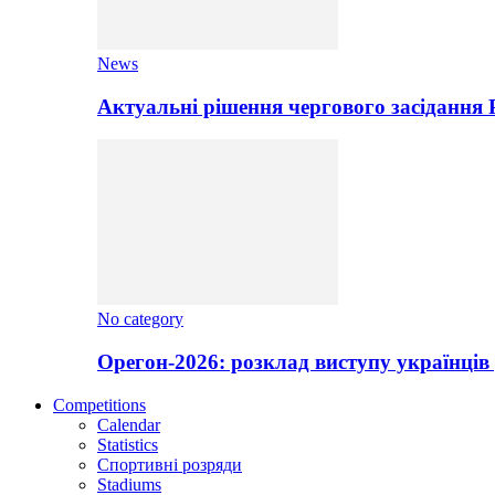
News
Актуальні рішення чергового засідання
No category
Орегон-2026: розклад виступу українців 
Competitions
Calendar
Statistics
Спортивні розряди
Stadiums