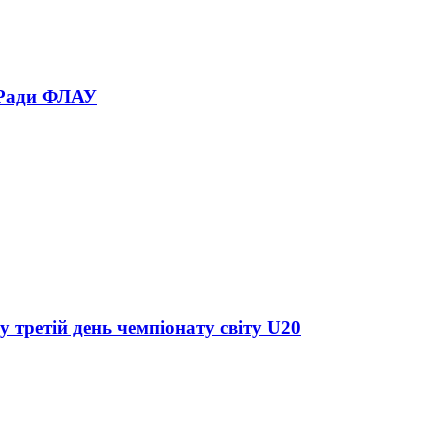
 Ради ФЛАУ
у третій день чемпіонату світу U20