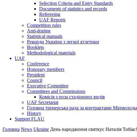
Selection Criteria and Entry Standards
Documents of statistics and records
Refereeing
UAF Reports
Competition rules
Anti-doping
Statistical manuals
Рекорди України з легкої атлетики
Booklets
Methodological materials
UAF
Conference
Honorary members
President
Council
Executive Committee
Committees and Commissions
Комісія з поза стадіонних видів
UAF Secretariat
Головна тренерська рада за контрактами Мінмолодь
History
Support FLAU
Головна
News
Ukraine
День народження святкує Наталія Тобіас