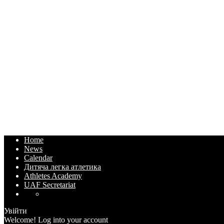
Home
News
Calendar
Дитяча легка атлетика
Athletes Academy
UAF Secretariat
Увійти
Welcome! Log into your account