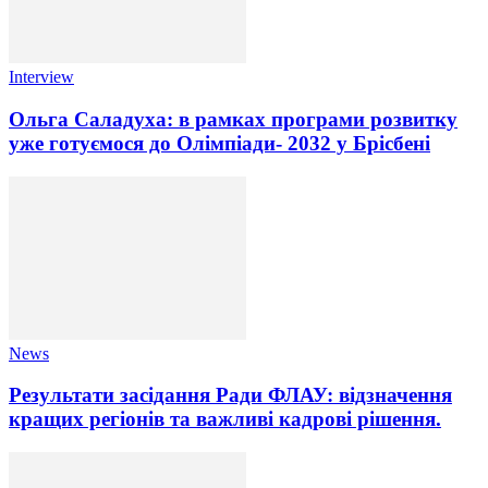
Interview
Ольга Саладуха: в рамках програми розвитку
уже готуємося до Олімпіади- 2032 у Брісбені
News
Результати засідання Ради ФЛАУ: відзначення
кращих регіонів та важливі кадрові рішення.