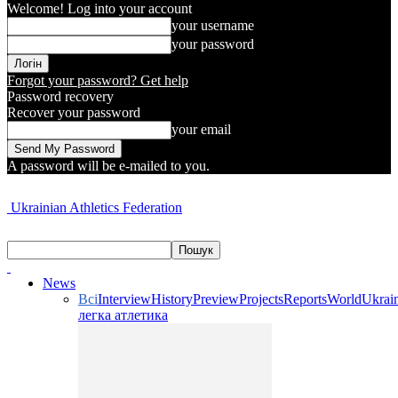
Welcome! Log into your account
your username
your password
Forgot your password? Get help
Password recovery
Recover your password
your email
A password will be e-mailed to you.
Ukrainian Athletics Federation
News
Всі
Interview
History
Preview
Projects
Reports
World
Ukrai
легка атлетика