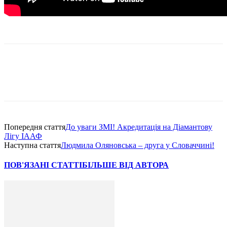
Попередня стаття
До уваги ЗМІ! Акредитація на Діамантову
Лігу ІААФ
Наступна стаття
Людмила Оляновська – друга у Словаччині!
ПОВ'ЯЗАНІ СТАТТІ
БІЛЬШЕ ВІД АВТОРА