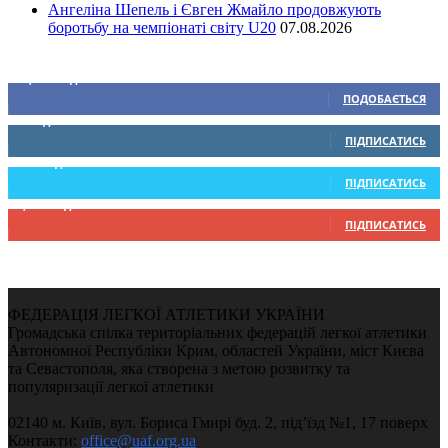
Ангеліна Шепель і Євген Жмайло продовжують
боротьбу на чемпіонаті світу U20
07.08.2026
Ми у соціальних мережах
15,104
Підписників
ПОДОБАЄТЬСЯ
0
Підписників
ПІДПИСАТИСЬ
234
Підписників
ПІДПИСАТИСЬ
9,370
Підписників
ПІДПИСАТИСЬ
ФЕДЕРАЦІЯ ЛЕГКОЇ АТЛЕТИКИ УКРАЇНИ
Громадська спілка територіальних федерацій легкої атлетики
Автономної Республіки Крим, областей України, міст Києва
та Севастополя, яка створена з метою розвитку та
популяризації легкої атлетики
02140 м. Київ, вул. Бориса Гмирі буд. 2, під’їзд №1, 17 поверх
Контакти:
office@uaf.org.ua