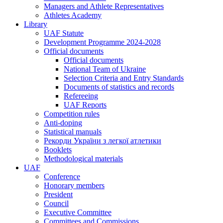
Managers and Athlete Representatives
Athletes Academy
Library
UAF Statute
Development Programme 2024-2028
Official documents
Official documents
National Team of Ukraine
Selection Criteria and Entry Standards
Documents of statistics and records
Refereeing
UAF Reports
Competition rules
Anti-doping
Statistical manuals
Рекорди України з легкої атлетики
Booklets
Methodological materials
UAF
Conference
Honorary members
President
Council
Executive Committee
Committees and Commissions