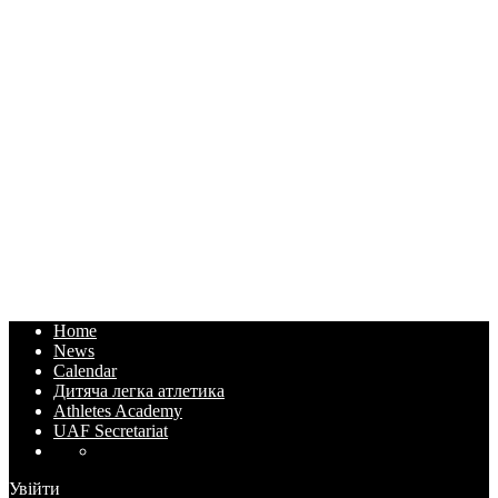
Home
News
Calendar
Дитяча легка атлетика
Athletes Academy
UAF Secretariat
Увійти