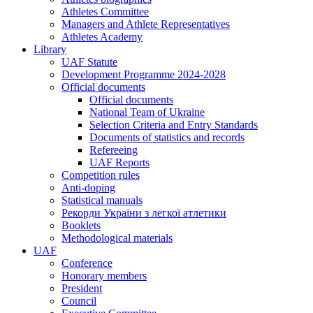
Athletes Committee
Managers and Athlete Representatives
Athletes Academy
Library
UAF Statute
Development Programme 2024-2028
Official documents
Official documents
National Team of Ukraine
Selection Criteria and Entry Standards
Documents of statistics and records
Refereeing
UAF Reports
Competition rules
Anti-doping
Statistical manuals
Рекорди України з легкої атлетики
Booklets
Methodological materials
UAF
Conference
Honorary members
President
Council