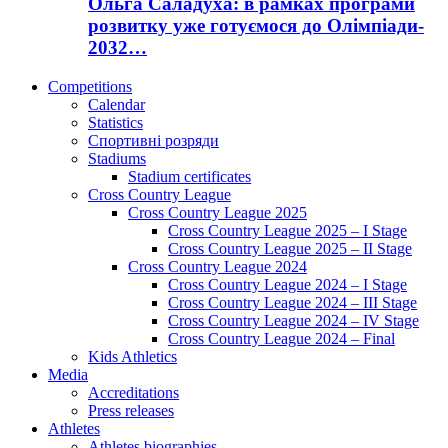
Ольга Саладуха: в рамках програми
розвитку уже готуємося до Олімпіади-
2032…
Competitions
Calendar
Statistics
Спортивні розряди
Stadiums
Stadium certificates
Cross Country League
Cross Country League 2025
Cross Country League 2025 – I Stage
Cross Country League 2025 – II Stage
Cross Country League 2024
Cross Country League 2024 – I Stage
Cross Country League 2024 – III Stage
Cross Country League 2024 – IV Stage
Cross Country League 2024 – Final
Kids Athletics
Media
Accreditations
Press releases
Athletes
Athletes biographies