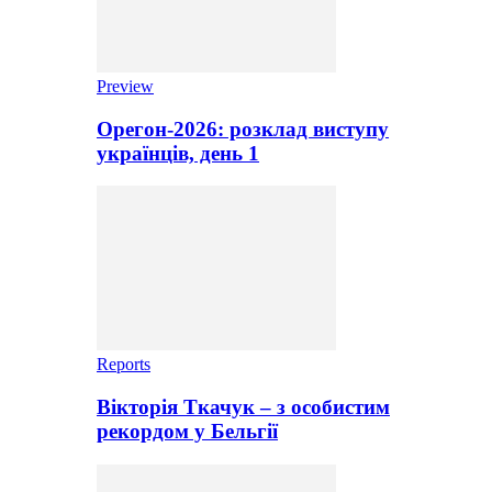
Preview
Орегон-2026: розклад виступу
українців, день 1
Reports
Вікторія Ткачук – з особистим
рекордом у Бельгії