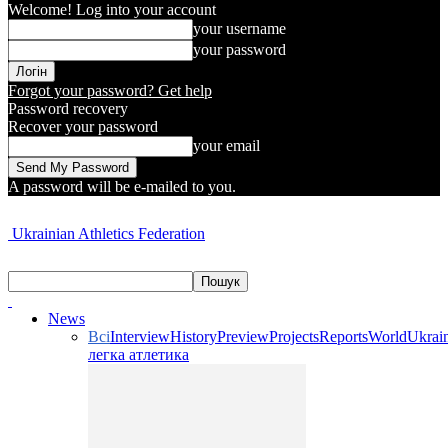
Welcome! Log into your account
your username
your password
Forgot your password? Get help
Password recovery
Recover your password
your email
A password will be e-mailed to you.
Ukrainian Athletics Federation
News
Всі
Interview
History
Preview
Projects
Reports
World
Ukrai
легка атлетика