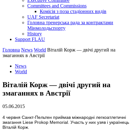
Executive Committee
Committees and Commissions
Комісія з поза стадіонних видів
UAF Secretariat
Головна тренерська рада за контрактами
Мінмолодьспорту
History
Support FLAU
Головна
News
World
Віталій Корж — двічі другий на
змаганнях в Австрії
News
World
Віталій Корж — двічі другий на
змаганнях в Австрії
05.06.2015
4 червня Санкт-Пельтен приймав міжнародні легкоатлетичні
змагання Liese Prokop Memorial. Участь у них узяв і українець
Віталій Корж.