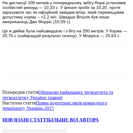
На дистанції 100 метрів у попередньому забігу Корж установив
особистий рекорд — 10,33 с. У фіналі пробіг за 10,20, проте
зарахувати час як офіційний завадив вітер, який перевищував
допустиму норму – +2,2 м/с. Швидше Віталія був лише
американець Джо Морріс (10,09 с).
Ця ж двійка була найшвидшою і з бігу на 200 метрів. У Коржа —
20,70 с (найкращий результат сезону). У Морріса — 20,63 с.
Попередня стаття
Обираємо найкращих легкоатлета та
легкоатлетку України травня!
Наступна стаття
Пряма відеотрансляція командного
чемпіонату України-2015
ПОВ'ЯЗАНІ СТАТТІ
БІЛЬШЕ ВІД АВТОРА