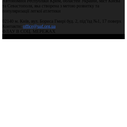
Автономної Республіки Крим, областей України, міст Києва
та Севастополя, яка створена з метою розвитку та
популяризації легкої атлетики
02140 м. Київ, вул. Бориса Гмирі буд. 2, під’їзд №1, 17 поверх
Контакти:
office@uaf.org.ua
ФЛАУ В СОЦ. МЕРЕЖАХ
© 2004-2026, Ukrainian Athletics Federation