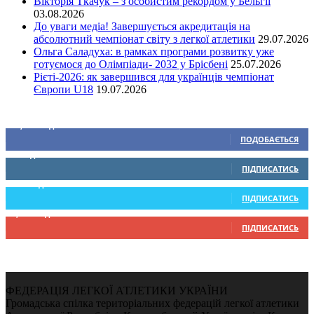
Вікторія Ткачук – з особистим рекордом у Бельгії
03.08.2026
До уваги медіа! Завершується акредитація на
абсолютний чемпіонат світу з легкої атлетики
29.07.2026
Ольга Саладуха: в рамках програми розвитку уже
готуємося до Олімпіади- 2032 у Брісбені
25.07.2026
Рієті-2026: як завершився для українців чемпіонат
Європи U18
19.07.2026
Ми у соціальних мережах
15,104
Підписників
ПОДОБАЄТЬСЯ
0
Підписників
ПІДПИСАТИСЬ
234
Підписників
ПІДПИСАТИСЬ
9,370
Підписників
ПІДПИСАТИСЬ
ФЕДЕРАЦІЯ ЛЕГКОЇ АТЛЕТИКИ УКРАЇНИ
Громадська спілка територіальних федерацій легкої атлетики