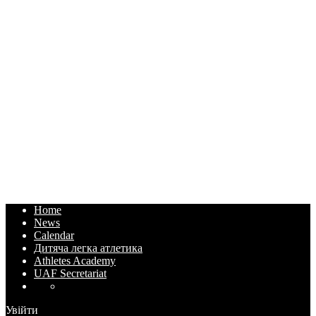
Home
News
Calendar
Дитяча легка атлетика
Athletes Academy
UAF Secretariat
Увійти