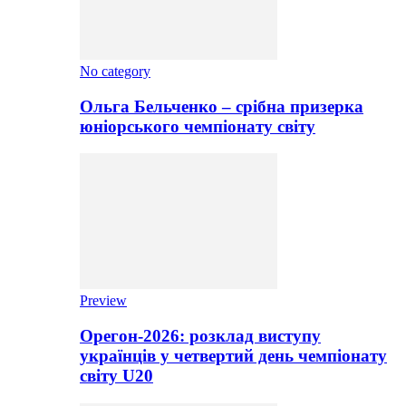
No category
Ольга Бельченко – срібна призерка
юніорського чемпіонату світу
Preview
Орегон-2026: розклад виступу
українців у четвертий день чемпіонату
світу U20