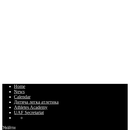
Home
News
Calendar
Дитяча легка атлетика
Athletes Academy
UAF Secretariat
Увійти