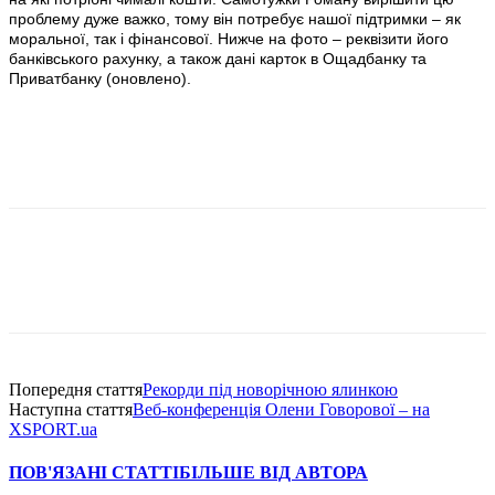
проблему дуже важко, тому він потребує нашої підтримки – як
моральної, так і фінансової. Нижче на фото – реквізити його
банківського рахунку, а також дані карток в Ощадбанку та
Приватбанку (оновлено).
Попередня стаття
Рекорди під новорічною ялинкою
Наступна стаття
Веб-конференція Олени Говорової – на
XSPORT.ua
ПОВ'ЯЗАНІ СТАТТІ
БІЛЬШЕ ВІД АВТОРА