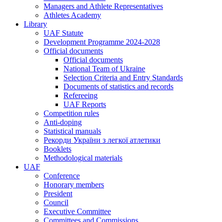
Managers and Athlete Representatives
Athletes Academy
Library
UAF Statute
Development Programme 2024-2028
Official documents
Official documents
National Team of Ukraine
Selection Criteria and Entry Standards
Documents of statistics and records
Refereeing
UAF Reports
Competition rules
Anti-doping
Statistical manuals
Рекорди України з легкої атлетики
Booklets
Methodological materials
UAF
Conference
Honorary members
President
Council
Executive Committee
Committees and Commissions