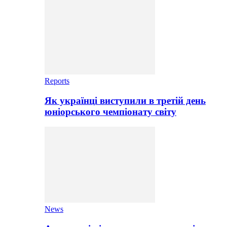
Reports
Як українці виступили в третій день
юніорського чемпіонату світу
News