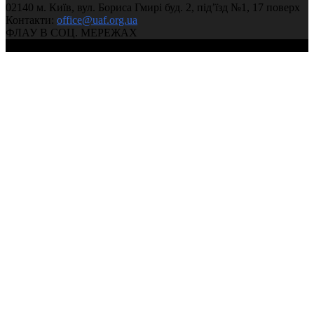
02140 м. Київ, вул. Бориса Гмирі буд. 2, під’їзд №1, 17 поверх
Контакти:
office@uaf.org.ua
ФЛАУ В СОЦ. МЕРЕЖАХ
© 2004-2026, Ukrainian Athletics Federation