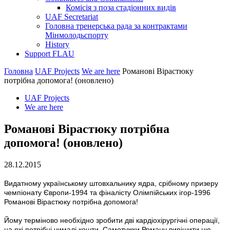
Комісія з поза стадіонних видів
UAF Secretariat
Головна тренерська рада за контрактами
Мінмолодьспорту
History
Support FLAU
Головна
UAF Projects
We are here
Романові Вірастюку
потрібна допомога! (оновлено)
UAF Projects
We are here
Романові Вірастюку потрібна
допомога! (оновлено)
28.12.2015
Видатному українському штовхальнику ядра, срібному призеру
чемпіонату Європи-1994 та фіналісту Олімпійських ігор-1996
Романові Вірастюку потрібна допомога!
Йому терміново необхідно зробити дві кардіохірургічні операції,
на які потрібні чималі кошти. Самотужки Роману вирішити цю