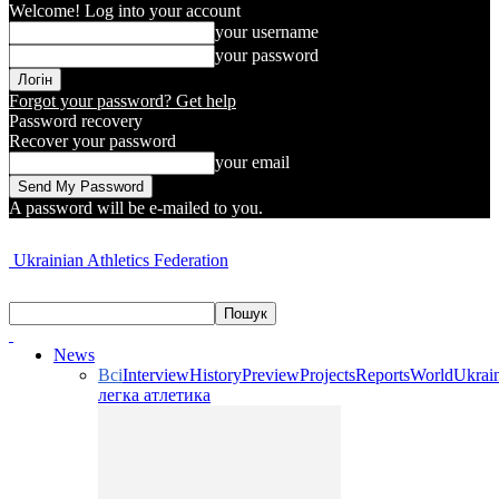
Welcome! Log into your account
your username
your password
Forgot your password? Get help
Password recovery
Recover your password
your email
A password will be e-mailed to you.
Ukrainian Athletics Federation
News
Всі
Interview
History
Preview
Projects
Reports
World
Ukrai
легка атлетика