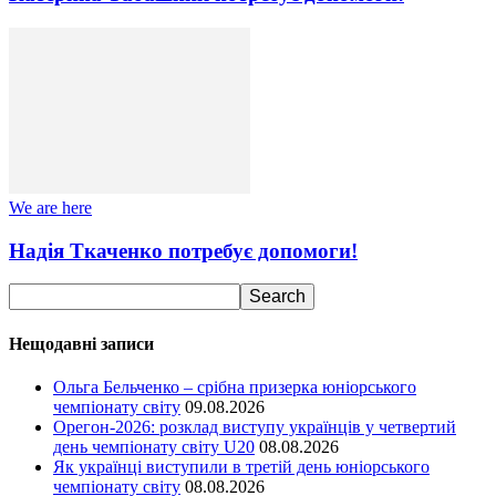
We are here
Надія Ткаченко потребує допомоги!
Нещодавні записи
Ольга Бельченко – срібна призерка юніорського
чемпіонату світу
09.08.2026
Орегон-2026: розклад виступу українців у четвертий
день чемпіонату світу U20
08.08.2026
Як українці виступили в третій день юніорського
чемпіонату світу
08.08.2026