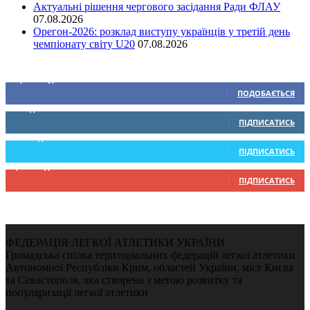
Актуальні рішення чергового засідання Ради ФЛАУ
07.08.2026
Орегон-2026: розклад виступу українців у третій день
чемпіонату світу U20
07.08.2026
Ми у соціальних мережах
15,104
Підписників
ПОДОБАЄТЬСЯ
0
Підписників
ПІДПИСАТИСЬ
234
Підписників
ПІДПИСАТИСЬ
9,370
Підписників
ПІДПИСАТИСЬ
ФЕДЕРАЦІЯ ЛЕГКОЇ АТЛЕТИКИ УКРАЇНИ
Громадська спілка територіальних федерацій легкої атлетики
Автономної Республіки Крим, областей України, міст Києва
та Севастополя, яка створена з метою розвитку та
популяризації легкої атлетики