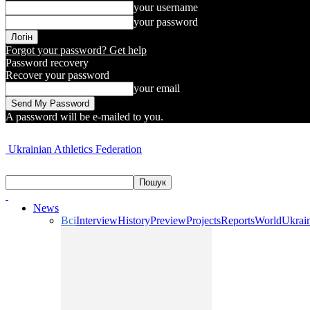
your username
your password
Forgot your password? Get help
Password recovery
Recover your password
your email
A password will be e-mailed to you.
Ukrainian Athletics Federation
News
Всі
Interview
History
Preview
Projects
Reports
World
Ukrai