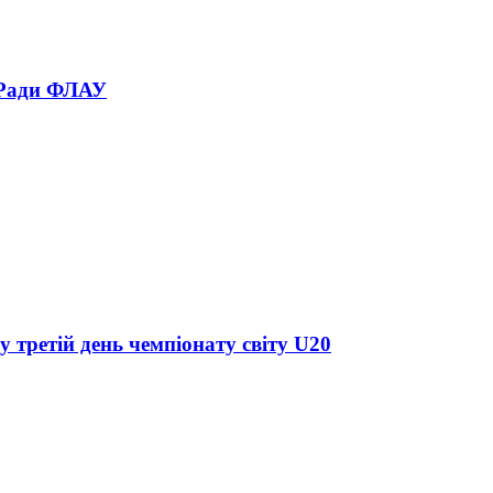
 Ради ФЛАУ
у третій день чемпіонату світу U20