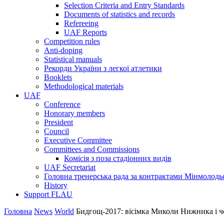
Selection Criteria and Entry Standards
Documents of statistics and records
Refereeing
UAF Reports
Competition rules
Anti-doping
Statistical manuals
Рекорди України з легкої атлетики
Booklets
Methodological materials
UAF
Conference
Honorary members
President
Council
Executive Committee
Committees and Commissions
Комісія з поза стадіонних видів
UAF Secretariat
Головна тренерська рада за контрактами Мінмолодь
History
Support FLAU
Головна
News
World
Бидгощ-2017: вісімка Миколи Нижника і чо