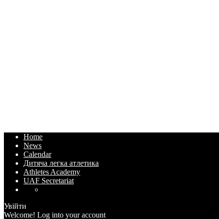
Home
News
Calendar
Дитяча легка атлетика
Athletes Academy
UAF Secretariat
Увійти
Welcome! Log into your account