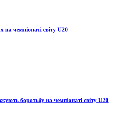
х на чемпіонаті світу U20
жують боротьбу на чемпіонаті світу U20