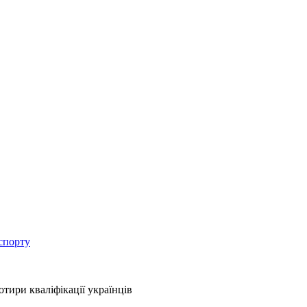
спорту
тири кваліфікації українців