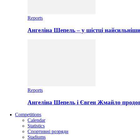
Reports
Ангеліна Шепель – у шістці найсильніши
Reports
Ангеліна Шепель і Євген Жмайло продов
Competitions
Calendar
Statistics
Спортивні розряди
Stadiums