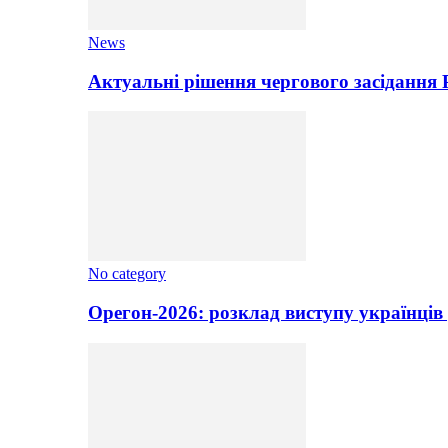
News
Актуальні рішення чергового засідання
No category
Орегон-2026: розклад виступу українців 