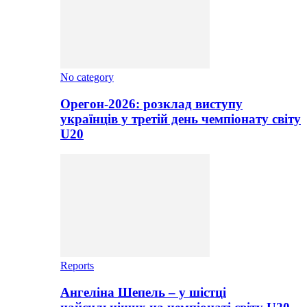
No category
Орегон-2026: розклад виступу
українців у третій день чемпіонату світу
U20
Reports
Ангеліна Шепель – у шістці