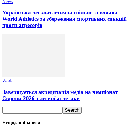
News
Українська легкоатлетична спільнота вдячна
World Athletics за збереження спортивних санкцій
проти агресорів
World
Завершується акредитація медіа на чемпіонат
Європи-2026 з легкої атлетики
Нещодавні записи