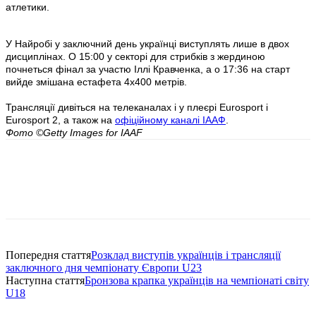
атлетики.
У Найробі у заключний день українці виступлять лише в двох
дисциплінах. О 15:00 у секторі для стрибків з жердиною
почнеться фінал за участю Іллі Кравченка, а о 17:36 на старт
вийде змішана естафета 4х400 метрів.
Трансляції дивіться на телеканалах і у плеєрі Eurosport і
Eurosport 2, а також на
офіційному каналі ІААФ
.
Фото
©Getty Images for IAAF
Попередня стаття
Розклад виступів українців і трансляції
заключного дня чемпіонату Європи U23
Наступна стаття
Бронзова крапка українців на чемпіонаті світу
U18