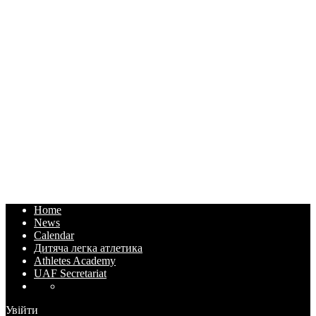
Home
News
Calendar
Дитяча легка атлетика
Athletes Academy
UAF Secretariat
Увійти