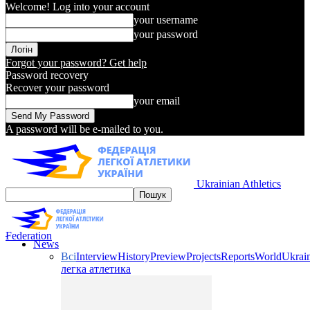
Welcome! Log into your account
your username
your password
Forgot your password? Get help
Password recovery
Recover your password
your email
A password will be e-mailed to you.
Ukrainian Athletics
Federation
News
Всі
Interview
History
Preview
Projects
Reports
World
Ukrai
легка атлетика