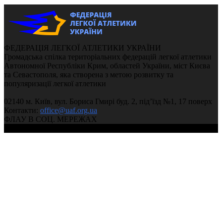
ФЕДЕРАЦІЯ ЛЕГКОЇ АТЛЕТИКИ УКРАЇНИ
Громадська спілка територіальних федерацій легкої атлетики
Автономної Республіки Крим, областей України, міст Києва
та Севастополя, яка створена з метою розвитку та
популяризації легкої атлетики
02140 м. Київ, вул. Бориса Гмирі буд. 2, під’їзд №1, 17 поверх
Контакти:
office@uaf.org.ua
ФЛАУ В СОЦ. МЕРЕЖАХ
© 2004-2026, Ukrainian Athletics Federation