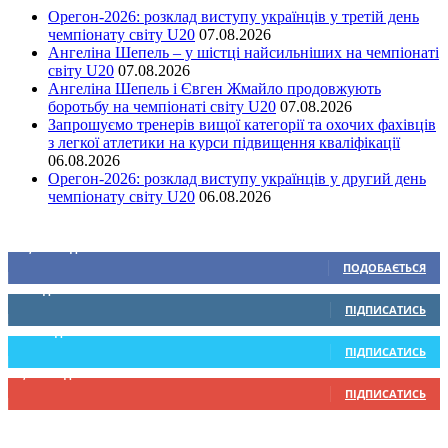
Орегон-2026: розклад виступу українців у третій день
чемпіонату світу U20
07.08.2026
Ангеліна Шепель – у шістці найсильніших на чемпіонаті
світу U20
07.08.2026
Ангеліна Шепель і Євген Жмайло продовжують
боротьбу на чемпіонаті світу U20
07.08.2026
Запрошуємо тренерів вищої категорії та охочих фахівців
з легкої атлетики на курси підвищення кваліфікації
06.08.2026
Орегон-2026: розклад виступу українців у другий день
чемпіонату світу U20
06.08.2026
Ми у соціальних мережах
15,104
Підписників
ПОДОБАЄТЬСЯ
0
Підписників
ПІДПИСАТИСЬ
234
Підписників
ПІДПИСАТИСЬ
9,370
Підписників
ПІДПИСАТИСЬ