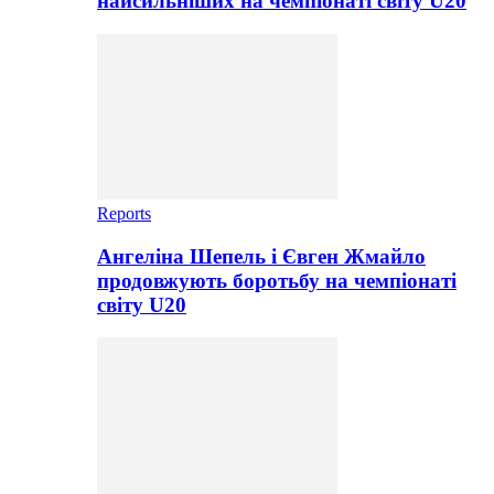
найсильніших на чемпіонаті світу U20
Reports
Ангеліна Шепель і Євген Жмайло
продовжують боротьбу на чемпіонаті
світу U20