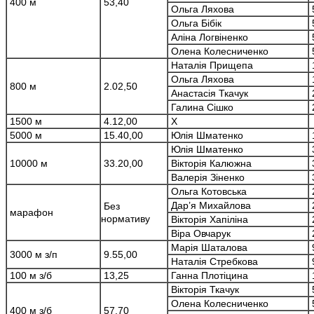
400 м
53,40
Ольга Ляхова
Ольга Бібік
Аліна Логвіненко
Олена Колесниченко
Наталія Прищепа
Ольга Ляхова
800 м
2.02,50
Анастасія Ткачук
Галина Сішко
1500 м
4.12,00
Х
5000 м
15.40,00
Юлія Шматенко
Юлія Шматенко
10000 м
33.20,00
Вікторія Калюжна
Валерія Зіненко
Ольга Котовська
Дар’я Михайлова
Без
марафон
нормативу
Вікторія Хапіліна
Віра Овчарук
Марія Шаталова
3000 м з/п
9.55,00
Наталія Стребкова
100 м з/б
13,25
Ганна Плотіцина
Вікторія Ткачук
Олена Колесниченко
400 м з/б
57,70