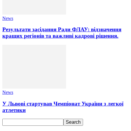
News
Результати засідання Ради ФЛАУ: відзначення
кращих регіонів та важливі кадрові рішення.
News
У Львові стартував Чемпіонат України з легкої
атлетики