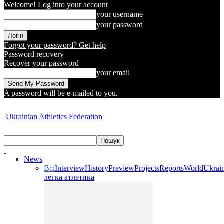
Welcome! Log into your account
your username
your password
Forgot your password? Get help
Password recovery
Recover your password
your email
A password will be e-mailed to you.
Ukrainian Athletics Federation
News
Всі
Interview
History
Preview
Projects
Reports
World
Ukrai
легка атлетика