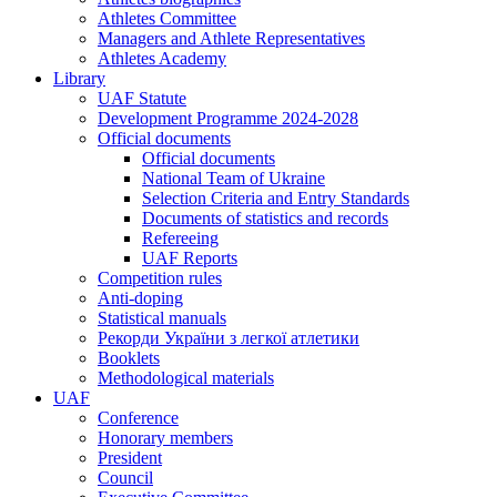
Athletes Committee
Managers and Athlete Representatives
Athletes Academy
Library
UAF Statute
Development Programme 2024-2028
Official documents
Official documents
National Team of Ukraine
Selection Criteria and Entry Standards
Documents of statistics and records
Refereeing
UAF Reports
Competition rules
Anti-doping
Statistical manuals
Рекорди України з легкої атлетики
Booklets
Methodological materials
UAF
Conference
Honorary members
President
Council