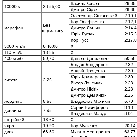
Василь Коваль
28.35,
10000 м
28.55,00
Дмитро Сірук
28.38,
Олександр Сітковський
2:10.1
Ігор Олефіренко
2:12,1
Без
марафон
Дмитро Лашин
2:14.4
нормативу
Юрій Русюк
2:15.5
Ігор Русс
2:17.0
3000 м з/п
8.40,00
Х
110 м з/б
13,85
Х
400 м з/б
50,70
Данило Даниленко
50,58
Богдан Бондаренко
2.32
Андрій Проценко
2.30
Юрій Кримаренко
2.30
висота
2.26
Віктор Лонський
2.28
Дмитро Нікітін
2.28
Дмитро Дем’янюк
2.26
жердина
5.55
Владислав Малихін
5.70
Сергій Никифоров
8.18
довжина
7.95
Владислав Мазур
8.04
потрійний
16.60
Х
ядро
19.90
Ігор Мусієнко
20.14
диск
63.50
Микита Нестеренко
63.77