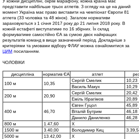
У кожній дисципліні, окрім марафону, кожна країна має
представити найбільше трьох атлетів. З огляду на це на даний
момент Україна має право виставити на чемпіонат Європи 81
атлета (33 чоловіка та 48 жінок). Загалом нормативи
зараховуються з 1 січня 2017 року до 21 липня 2018 року. В
кожній естафеті виступатиме по 16 збірних. Їх склад
формуватиме самостійно ЄА за сумою двох найкращих
результатів команд в вище зазначений період. Докладніше з
критеріями та умовами відбору ФЛАУ можна ознайомитися за
ЦИМ
посиланням.
ЧОЛОВІКИ
дисципліна
норматив ЄА
атлет
ре
Сергій Смелик
10,23
100 м
10,35
Василь Макух
10,29
Сергій Смелик
20,42
200 м
20,90
Еміль Ібрагімов
20,89
Євген Гуцол
45,89
400 м
46,70
Віталій Бутрим
46,18
Данило Даниленко
46,28
800 м
1.47,60
Х
1500 м
3.40,00
Володимир Киц
3.39,5
5000 м
13.42,00
Х