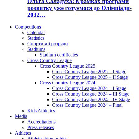
Ольга Саладуха: в рамках програми
розвитку уже готуємося до Олімпіади-
2032…
Competitions
Calendar
Statistics
Спортивні розряди
Stadiums
Stadium certificates
Cross Country League
Cross Country League 2025
Cross Country League 2025 – I Stage
Cross Country League 2025 – II Stage
Cross Country League 2024
Cross Country League 2024 – I Stage
Cross Country League 2024 – III Stage
Cross Country League 2024 – IV Stage
Cross Country League 2024 – Final
Kids Athletics
Media
Accreditations
Press releases
Athletes
Athletes biographies