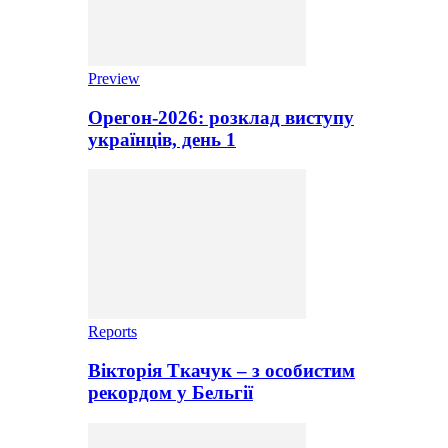
Preview
Орегон-2026: розклад виступу
українців, день 1
Reports
Вікторія Ткачук – з особистим
рекордом у Бельгії