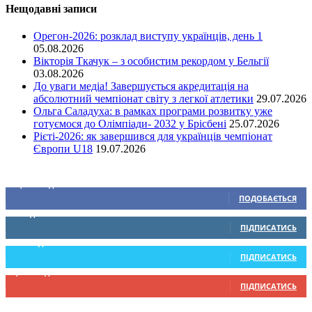
Нещодавні записи
Орегон-2026: розклад виступу українців, день 1
05.08.2026
Вікторія Ткачук – з особистим рекордом у Бельгії
03.08.2026
До уваги медіа! Завершується акредитація на
абсолютний чемпіонат світу з легкої атлетики
29.07.2026
Ольга Саладуха: в рамках програми розвитку уже
готуємося до Олімпіади- 2032 у Брісбені
25.07.2026
Рієті-2026: як завершився для українців чемпіонат
Європи U18
19.07.2026
Ми у соціальних мережах
15,104
Підписників
ПОДОБАЄТЬСЯ
0
Підписників
ПІДПИСАТИСЬ
234
Підписників
ПІДПИСАТИСЬ
9,370
Підписників
ПІДПИСАТИСЬ