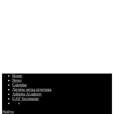
Home
News
Calendar
Дитяча легка атлетика
Athletes Academy
UAF Secretariat
Увійти