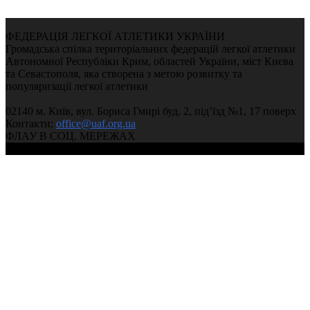
ФЕДЕРАЦІЯ ЛЕГКОЇ АТЛЕТИКИ УКРАЇНИ
Громадська спілка територіальних федерацій легкої атлетики
Автономної Республіки Крим, областей України, міст Києва
та Севастополя, яка створена з метою розвитку та
популяризації легкої атлетики
02140 м. Київ, вул. Бориса Гмирі буд. 2, під’їзд №1, 17 поверх
Контакти:
office@uaf.org.ua
ФЛАУ В СОЦ. МЕРЕЖАХ
© 2004-2026, Ukrainian Athletics Federation