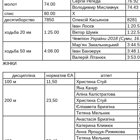
Сергій Регеда
76.92
молот
74.00
Володимир Мисливчук
74.43
спис
80.00
Х
десятиборство
7850
Олексій Касьянов
8281
Іван Лосєв
1:20.5
ходьба 20 км
1:25.00
Віктор Шумік
1:22.5
Чемпіон України-2018 (Суми, 16
Мар’ян Закальницький
3:44.5
ходьба 50 км
4:08.00
Іван Банзерук
3:48.1
Валерій Літанюк
3:53.0
ЖІНКИ
дисципліна
норматив ЄА
атлет
100 м
11,50
Христина Стуй
Яна Качур
Аліна Калістратова
200 м
23,50
Христина Стуй
Єлізавета Бризгіна
Тетяна Мельник
Анастасія Бризгіна
Катерина Климюк
Анна Ярощук-Рижикова
Тетяна Мельник