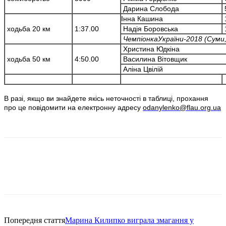
Дарина Слобода
Інна Кашина
ходьба 20 км
1:37.00
Надія Боровська
Чемпіон
ка
України-2018 (Суми,
Христина Юдкіна
ходьба 50 км
4:50.00
Василина Вітовщик
Аліна Цвілій
В разі, якщо ви знайдете якісь неточності в таблиці, прохання
про це повідомити на електронну адресу
odanylenko@flau.org.ua
Попередня стаття
Марина Килипко виграла змагання у