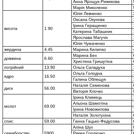
Анна Ярощук-Рижикова
Марія Миколенко
Юлія Левченко
Оксана Окунєва
Ірина Геращенко
висота
1.90
Катерина Табашник
Ярослава Магучіх
Юлія Чумаченко
жердина
4.45
Марина Килипко
Марина Бех
довжина
6.60
Христина Гришутіна
потрійний
13.90
Ольга Саладуха
Ольга Голодна
ядро
16.50
Галина Облещук
Наталія Семенова
диск
56.00
Вікторія Клочко
Ірина Климець
Альона Шамотіна
молот
69.00
Ірина Новожилова
Наталія Золотухіна
спис
59.00
Ганна Гацько-Федусова
Аліна Шух
семиборство
5900
Рімма Гордієнко