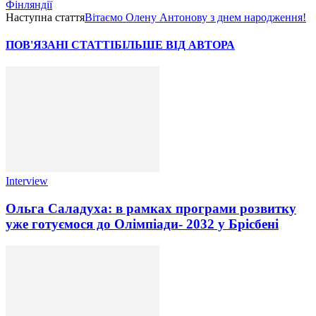
Фінляндії
Наступна стаття
Вітаємо Олену Антонову з днем народження!
ПОВ'ЯЗАНІ СТАТТІ
БІЛЬШЕ ВІД АВТОРА
Interview
Ольга Саладуха: в рамках програми розвитку
уже готуємося до Олімпіади- 2032 у Брісбені