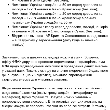
– 4 жовтня в Білій Церкві (без змін);
Чемпіонат України з ходьби на 50 км серед дорослих та
молоді – 17-18 жовтня в Івано-Франківську (без змін);
Чемпіонат України з ходьби на 20 км серед дорослих та
молоді – 17-18 жовтня в Івано-Франківську в рамках
чемпіонату України з ходьби на 50 км;
Чемпіонат України з кросу серед дорослих, молоді, юніорів
та юнаків – 31 жовтня – 1 листопада в Сумах (без змін);
Відкритий чемпіонат АР Крим та Севастополя серед юнаків
– в Лазурному у вересні-жовтні (дату буде визначено
пізніше).
Зазначимо, що в даному календарі можливі зміни. Зокрема,
офісу ФЛАУ доручено провести перемовини з територіальними
ФЛА щодо підтвердження можливості проведення даних змагань
у вказані дати. Також, з огляду на значне скорочення бюджетного
фінансування (на 78 відсотків), можливе впровадження
стартових внесків для учасників змагань.
Щодо чемпіонатів України з позастадіонних та неолімпійських
видів легкої атлетики (окрім кросу, ходьби, півмарафону та
марафону), Кубку України та Всеукраїнських змагань –
попередньо вони скасовані. Втім організатори цих змагань на
місцях можуть їх провести, взявши на себе всі витрати. У такому