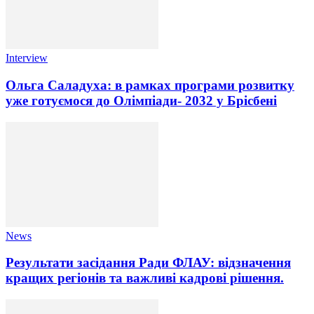
Interview
Ольга Саладуха: в рамках програми розвитку
уже готуємося до Олімпіади- 2032 у Брісбені
News
Результати засідання Ради ФЛАУ: відзначення
кращих регіонів та важливі кадрові рішення.