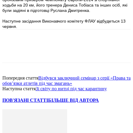
ходьби на 20 км, його тренера Дениса Тобіаса та інших осіб, які
були задіяні в підготовці Руслана Дмитренка.
Наступне засідання Виконавчого комітету ФЛАУ відбудеться 13
червня.
Попередня стаття
Відбувся заключний семінар з серії «Права та
обов’язки атлетів під час змагань»
Наступна стаття
Зі світу по нитці під час карантину
ПОВ'ЯЗАНІ СТАТТІ
БІЛЬШЕ ВІД АВТОРА