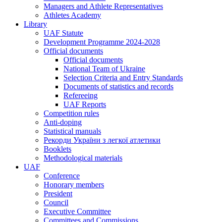
Managers and Athlete Representatives
Athletes Academy
Library
UAF Statute
Development Programme 2024-2028
Official documents
Official documents
National Team of Ukraine
Selection Criteria and Entry Standards
Documents of statistics and records
Refereeing
UAF Reports
Competition rules
Anti-doping
Statistical manuals
Рекорди України з легкої атлетики
Booklets
Methodological materials
UAF
Conference
Honorary members
President
Council
Executive Committee
Committees and Commissions