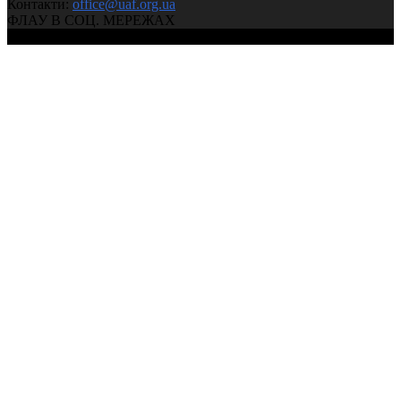
Контакти:
office@uaf.org.ua
ФЛАУ В СОЦ. МЕРЕЖАХ
© 2004-2026, Ukrainian Athletics Federation