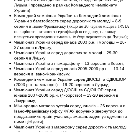
Луцька і проведено в рамках Командного чемпіонату
України);
Командний чемпіонат України та Командний чемпіонат
України з багатоборств серед дорослих та молоді – 8-9
серпня
в Івано-Франківську (якщо до 20 червня місцева ТФЛА
не вирішить питання з сертифікацією стадіону, на якому
планується проведення змагань, їх буде перенесено до Луцька);
Чемпіонат України серед юнаків 2003 р.н. і молодші – 26-
27 серпня в Луцьку;
Чемпіонат України серед дорослих та молоді – 29-30
серпня в Луцьку;
Чемпіонат України з півмарафону – 13 вересня в Ковелі;
Чемпіонат України серед юнаків 2005-2006 рр.н. – 13-14
вересня в Івано-Франківську;
Командний чемпіонат України серед ДЮСШ та СДЮШОР
(2003 р.н. та молодші) – 19-20 вересня в Луцьку;
Чемпіонат України серед ДЮСШ та СДЮШОР серед
юнаків 2007-2008 рр.н. (4-борство) – 19-20 вересня в
Лазурному;
Міжнародна матчева зустріч серед юнаків – 26 вересня в
Івано-Франківську (офісу ФЛАУ доручено звернутися до
представників країн-учасниць змагань задля узгодження з
ними цієї дати);
Чемпіонат України з марафону серед дорослих та молоді