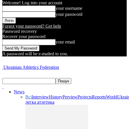
Welcome! Log into your account
your username
your password
Forgot your password? Get help
Password recovery
Recover your password
your email
A password will be e-mailed to you.
Ukrainian Athletics Federation
News
Всі
Interview
History
Preview
Projects
Reports
World
Ukrai
легка атлетика