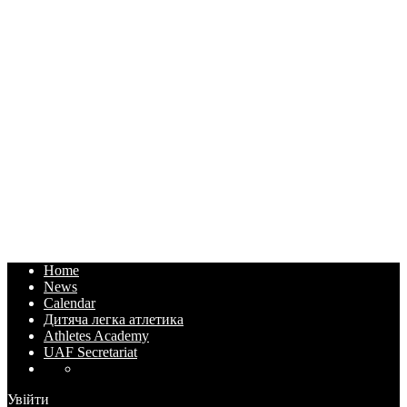
Home
News
Calendar
Дитяча легка атлетика
Athletes Academy
UAF Secretariat
Увійти