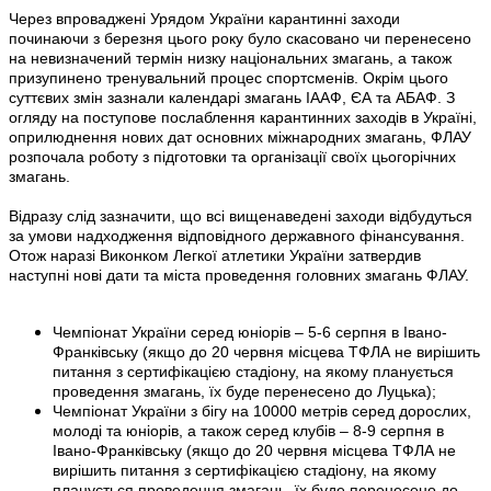
Через впроваджені Урядом України карантинні заходи
починаючи з березня цього року було скасовано чи перенесено
на невизначений термін низку національних змагань, а також
призупинено тренувальний процес спортсменів. Окрім цього
суттєвих змін зазнали календарі змагань ІААФ, ЄА та АБАФ. З
огляду на поступове послаблення карантинних заходів в Україні,
оприлюднення нових дат основних міжнародних змагань, ФЛАУ
розпочала роботу з підготовки та організації своїх цьогорічних
змагань.
Відразу слід зазначити, що всі вищенаведені заходи відбудуться
за умови надходження відповідного державного фінансування.
Отож наразі Виконком Легкої атлетики України затвердив
наступні нові дати та міста проведення головних змагань ФЛАУ.
Чемпіонат України серед юніорів – 5-6 серпня в Івано-
Франківську (якщо до 20 червня місцева ТФЛА не вирішить
питання з сертифікацією стадіону, на якому планується
проведення змагань, їх буде перенесено до Луцька)
;
Чемпіонат України з бігу на 10000 метрів серед дорослих,
молоді та юніорів, а також серед клубів – 8-9 серпня в
Івано-Франківську (якщо до 20 червня місцева ТФЛА не
вирішить питання з сертифікацією стадіону, на якому
планується проведення змагань, їх буде перенесено до