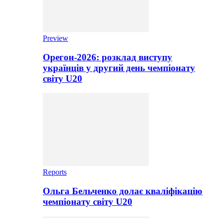
Preview
Орегон-2026: розклад виступу
українців у другий день чемпіонату
світу U20
Reports
Ольга Бельченко долає кваліфікацію
чемпіонату світу U20