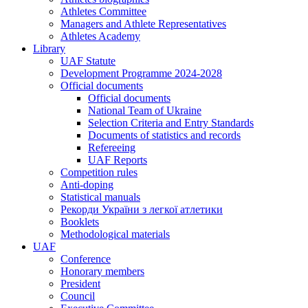
Athletes Committee
Managers and Athlete Representatives
Athletes Academy
Library
UAF Statute
Development Programme 2024-2028
Official documents
Official documents
National Team of Ukraine
Selection Criteria and Entry Standards
Documents of statistics and records
Refereeing
UAF Reports
Competition rules
Anti-doping
Statistical manuals
Рекорди України з легкої атлетики
Booklets
Methodological materials
UAF
Conference
Honorary members
President
Council