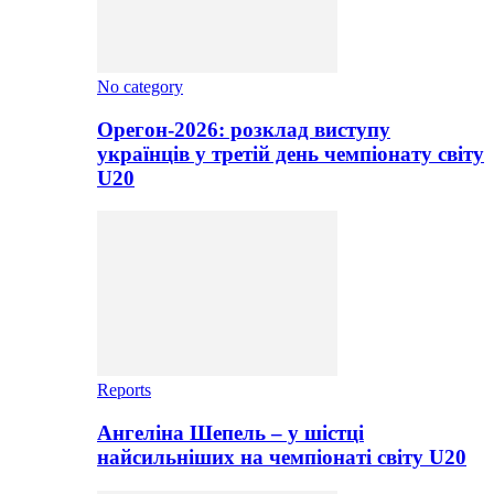
No category
Орегон-2026: розклад виступу
українців у третій день чемпіонату світу
U20
Reports
Ангеліна Шепель – у шістці
найсильніших на чемпіонаті світу U20