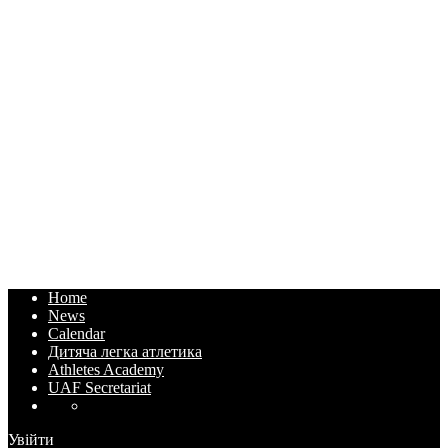
Home
News
Calendar
Дитяча легка атлетика
Athletes Academy
UAF Secretariat
Увійти