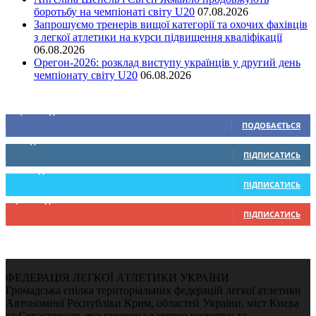
боротьбу на чемпіонаті світу U20
07.08.2026
Запрошуємо тренерів вищої категорії та охочих фахівців
з легкої атлетики на курси підвищення кваліфікації
06.08.2026
Орегон-2026: розклад виступу українців у другий день
чемпіонату світу U20
06.08.2026
Ми у соціальних мережах
15,104
Підписників
ПОДОБАЄТЬСЯ
0
Підписників
ПІДПИСАТИСЬ
234
Підписників
ПІДПИСАТИСЬ
9,370
Підписників
ПІДПИСАТИСЬ
ФЕДЕРАЦІЯ ЛЕГКОЇ АТЛЕТИКИ УКРАЇНИ
Громадська спілка територіальних федерацій легкої атлетики
Автономної Республіки Крим, областей України, міст Києва
та Севастополя, яка створена з метою розвитку та