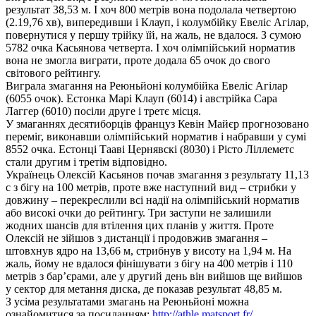
результат 38,53 м. І хоч 800 метрів вона подолала четвертою
(2.19,76 хв), випередивши і Клауп, і колумбійку Евеліс Агілар,
повернутися у першу трійку їй, на жаль, не вдалося. З сумою
5782 очка Касьянова четверта. І хоч олімпійський норматив
вона не змогла виграти, проте додала 65 очок до свого
світового рейтингу.
Виграла змагання на Реюньйоні колумбійка Евеліс Агілар
(6055 очок). Естонка Марі Клауп (6014) і австрійка Сара
Лаггер (6010) посіли друге і третє місця.
У змаганнях десятиборців француз Кевін Майєр прогнозовано
переміг, виконавши олімпійський норматив і набравши у сумі
8552 очка. Естонці Тааві Цернявскі (8030) і Рісто Ліллеметс
стали другим і третім відповідно.
Українець Олексій Касьянов почав змагання з результату 11,13
с з бігу на 100 метрів, проте вже наступний вид – стрибки у
довжину – перекреслили всі надії на олімпійський норматив
або високі очки до рейтингу. Три заступи не залишили
жодних шансів для втілення цих планів у життя. Проте
Олексій не зійшов з дистанції і продовжив змагання –
штовхнув ядро на 13,66 м, стрибнув у висоту на 1,94 м. На
жаль, йому не вдалося фінішувати з бігу на 400 метрів і 110
метрів з бар’єрами, але у другий день він вийшов ще вийшов
у сектор для метання диска, де показав результат 48,85 м.
З усіма результатами змагань на Реюньйоні можна
ознайомитися за посиланням:
http://athle.matsport.fr/