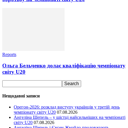
Reports
Ольга Бельченко долає кваліфікацію чемпіонату
світу U20
Нещодавні записи
Орегон-2026: розклад виступу українців у третій день
чемпіонату світу U20
07.08.2026
Ангеліна Шепель – у шістці найсильніших на чемпіонаті
світу U20
07.08.2026
Ангеліна Шепель і Євген Жмайло продовжують