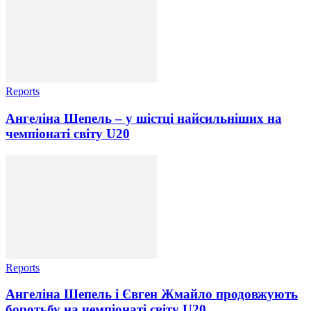
Reports
Ангеліна Шепель – у шістці найсильніших на
чемпіонаті світу U20
Reports
Ангеліна Шепель і Євген Жмайло продовжують
боротьбу на чемпіонаті світу U20