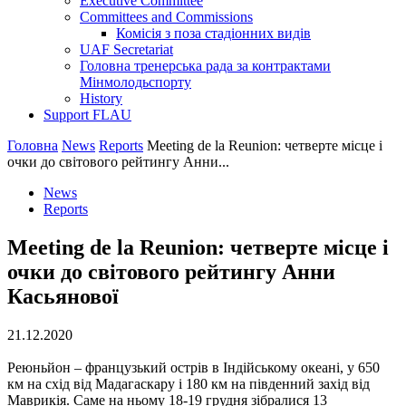
Executive Committee
Committees and Commissions
Комісія з поза стадіонних видів
UAF Secretariat
Головна тренерська рада за контрактами
Мінмолодьспорту
History
Support FLAU
Головна
News
Reports
Meeting de la Reunion: четверте місце і
очки до світового рейтингу Анни...
News
Reports
Meeting de la Reunion: четверте місце і
очки до світового рейтингу Анни
Касьянової
21.12.2020
Реюньйон – французький острів в Індійському океані, у 650
км на схід від Мадагаскару і 180 км на південний захід від
Маврикія. Саме на ньому 18-19 грудня зібралися 13