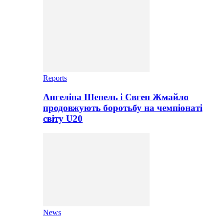
Reports
Ангеліна Шепель і Євген Жмайло
продовжують боротьбу на чемпіонаті
світу U20
News