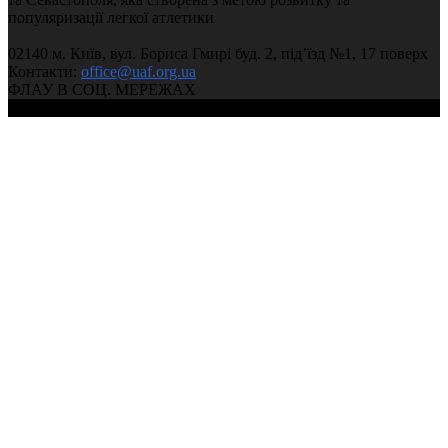
популяризації легкої атлетики
02140 м. Київ, вул. Бориса Гмирі буд. 2, під’їзд №1, 17 поверх
Контакти:
office@uaf.org.ua
ФЛАУ В СОЦ. МЕРЕЖАХ
© 2004-2026, Ukrainian Athletics Federation