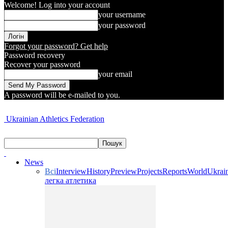
Welcome! Log into your account
your username
your password
Forgot your password? Get help
Password recovery
Recover your password
your email
A password will be e-mailed to you.
Ukrainian Athletics Federation
News
Всі
Interview
History
Preview
Projects
Reports
World
Ukrai
легка атлетика