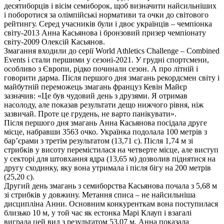
десятиборців і вісім семиборок, щоб визначити найсильніших
і поборотися за олімпійські нормативи та очки до світового
рейтингу. Серед учасників були і двоє українців – чемпіонка
світу-2013 Анна Касьянова і бронзовий призер чемпіонату
світу-2009 Олексій Касьянов.
Змагання входили до серії World Athletics Challenge – Combined
Events і стали першими у сезоні-2021. У грудні спортсмени,
особливо з Європи, рідко починали сезон. А про літній і
говорити дарма. Після першого дня змагань рекордсмен світу і
майбутній переможець змагань француз Кевін Майєр
зазначив: «Це був чудовий день з друзями. Я отримав
насолоду, але показав результати дещо нижчого рівня, ніж
зазвичай. Проте це грудень, не варто панікувати».
Після першого дня змагань Анна Касьянова посідала друге
місце, набравши 3563 очко. Українка подолала 100 метрів з
бар’єрами з третім результатом (13,71 с). Після 1,74 м зі
стрибків у висоту перемістилася на четверте місце, але виступ
у секторі для штовхання ядра (13,65 м) дозволив піднятися на
другу сходинку, яку вона утримала і після бігу на 200 метрів
(25,20 с).
Другий день змагань з семиборства Касьянова почала з 5,68 м
зі стрибків у довжину. Метання списа – не найсильніша
дисципліна Анни. Основним конкуренткам вона поступилася
близько 10 м, у той час як естонка Марі Клауп і взагалі
виграла цей вид з результатом 53,07 м. Анна показала