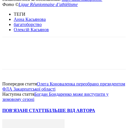
Фото ©
Ligue Réunionnaise d’athlétisme
ТЕГИ
Анна Касьянова
багатоборство
Олексій Касьянов
Попередня стаття
Олега Коноваленка переобрано президентом
ФЛА Закарпатської області
Наступна стаття
Богдан Бондаренко може виступити у
зимовому сезоні
ПОВ'ЯЗАНІ СТАТТІ
БІЛЬШЕ ВІД АВТОРА