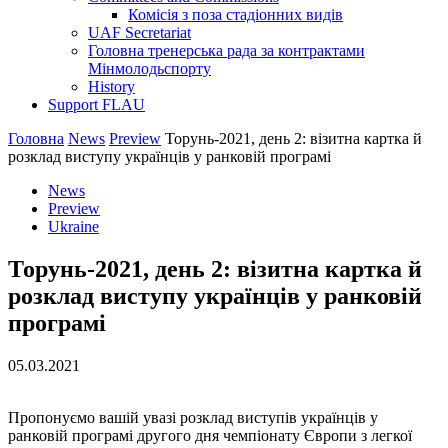
Комісія з поза стадіонних видів
UAF Secretariat
Головна тренерська рада за контрактами
Мінмолодьспорту
History
Support FLAU
Головна
News
Preview
Торунь-2021, день 2: візитна картка й
розклад виступу українців у ранковій програмі
News
Preview
Ukraine
Торунь-2021, день 2: візитна картка й
розклад виступу українців у ранковій
програмі
05.03.2021
Пропонуємо вашій увазі розклад виступів українців у
ранковій програмі другого дня чемпіонату Європи з легкої