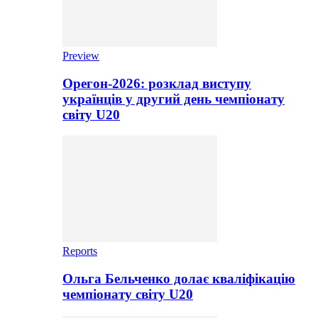
Preview
Орегон-2026: розклад виступу
українців у другий день чемпіонату
світу U20
Reports
Ольга Бельченко долає кваліфікацію
чемпіонату світу U20