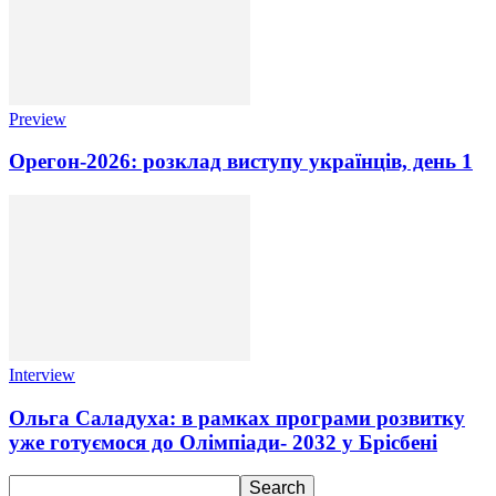
Preview
Орегон-2026: розклад виступу українців, день 1
Interview
Ольга Саладуха: в рамках програми розвитку
уже готуємося до Олімпіади- 2032 у Брісбені