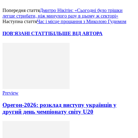
Попередня стаття
Дмитро Нікітін: «Сьогодні було трішки
легше стрибати, ніж минулого разу в цьому ж секторі»
Наступна стаття
Час і місце прощання з Миколою Гудимом
ПОВ'ЯЗАНІ СТАТТІ
БІЛЬШЕ ВІД АВТОРА
Preview
Орегон-2026: розклад виступу українців у
другий день чемпіонату світу U20