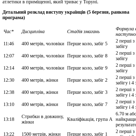
атлетики в приміщенні, який триває у Торуні.
Детальний розклад виступу українців (5 березня, ранкова
програма)
Формула 
Час*
Дисципліна
Стадія змагань
наступно
2 перші з
11:46
400 метрів, чоловіки
Перше коло, забіг 5
забігу
2 перші з
12:07
400 метрів, чоловіки
Перше коло, забіг 8
забігу
2 перші з
12:14
400 метрів, чоловіки
Перше коло, забіг 9
забігу
2 перші з
12:30
400 метрів, жінки
Перше коло, забіг 2
забігу і 4
2 перші з
12:38
400 метрів, жінки
Перше коло, забіг 3
забігу і 4
2 перші з
13:10
400 метрів, жінки
Перше коло, забіг 7
забігу і 4
6.70 м аб
Стрибки в довжину,
13:18
Кваліфікація, група А
найкращи
жінки
результат
2 перші з
13:22
1500 метрів, жінки
Перше коло, забіг 1