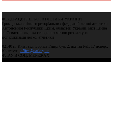
ФЕДЕРАЦІЯ ЛЕГКОЇ АТЛЕТИКИ УКРАЇНИ
Громадська спілка територіальних федерацій легкої атлетики
Автономної Республіки Крим, областей України, міст Києва
та Севастополя, яка створена з метою розвитку та
популяризації легкої атлетики
02140 м. Київ, вул. Бориса Гмирі буд. 2, під’їзд №1, 17 поверх
Контакти:
office@uaf.org.ua
ФЛАУ В СОЦ. МЕРЕЖАХ
© 2004-2026, Ukrainian Athletics Federation