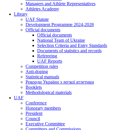
Managers and Athlete Representatives
Athletes Academy
Library
UAF Statute
Development Programme 2024-2028
Official documents
Official documents
National Team of Ukraine
Selection Criteria and Entry Standards
Documents of statistics and records
Refereeing
UAF Reports
Competition rules
Anti-doping
Statistical manuals
Рекорди України з легкої атлетики
Booklets
Methodological materials
UAF
Conference
Honorary members
President
Council
Executive Committee
Committees and Commissions