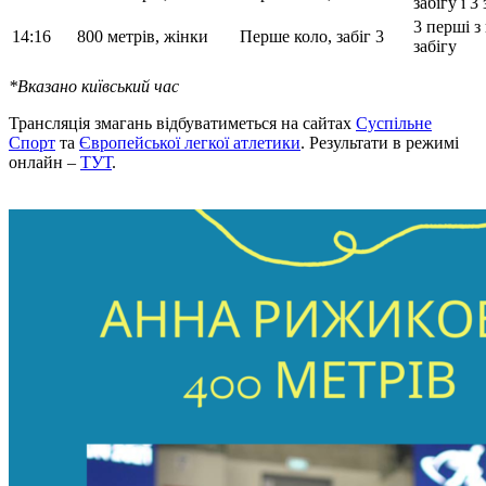
забігу і 3
3 перші з
14:16
800 метрів, жінки
Перше коло, забіг 3
забігу
*Вказано київський час
Трансляція змагань відбуватиметься на сайтах
Суспільне
Спорт
та
Європейської легкої атлетики
. Результати в режимі
онлайн –
ТУТ
.