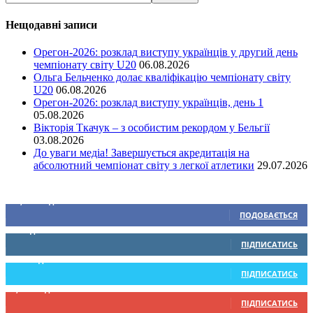
Нещодавні записи
Орегон-2026: розклад виступу українців у другий день
чемпіонату світу U20
06.08.2026
Ольга Бельченко долає кваліфікацію чемпіонату світу
U20
06.08.2026
Орегон-2026: розклад виступу українців, день 1
05.08.2026
Вікторія Ткачук – з особистим рекордом у Бельгії
03.08.2026
До уваги медіа! Завершується акредитація на
абсолютний чемпіонат світу з легкої атлетики
29.07.2026
Ми у соціальних мережах
15,104
Підписників
ПОДОБАЄТЬСЯ
0
Підписників
ПІДПИСАТИСЬ
234
Підписників
ПІДПИСАТИСЬ
9,370
Підписників
ПІДПИСАТИСЬ