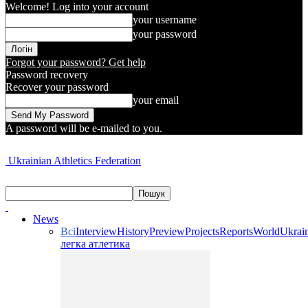
Welcome! Log into your account
your username
your password
Forgot your password? Get help
Password recovery
Recover your password
your email
A password will be e-mailed to you.
Ukrainian Athletics Federation
News
Всі
Interview
History
Preview
Projects
Reports
World
Ukrai
легка атлетика