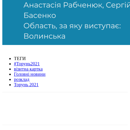
ТЕГИ
#Торунь2021
візитна картка
Головні новини
розклад
Торунь 2021