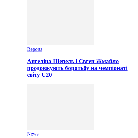
Reports
Ангеліна Шепель і Євген Жмайло
продовжують боротьбу на чемпіонаті
світу U20
News