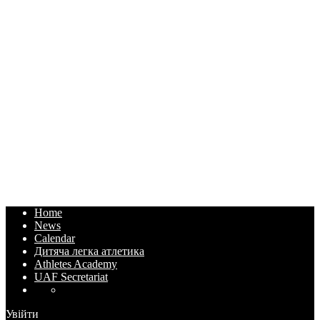
Home
News
Calendar
Дитяча легка атлетика
Athletes Academy
UAF Secretariat
Увійти