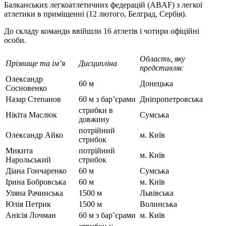
Балканських легкоатлетичних федерацій (ABAF) з легкої
атлетики в приміщенні (12 лютого, Белград, Сербія).
До складу команди ввійшли 16 атлетів і чотири офіційні
особи.
Область, яку
Прізвище та ім’я
Дисципліна
представляє
Олександр
60 м
Донецька
Сосновенко
Назар Степанов
60 м з бар’єрами
Дніпропетровська
стрибки в
Нікіта Маслюк
Сумська
довжину
потрійний
Олександр Айко
м. Київ
стрибок
Микита
потрійний
м. Київ
Нарольський
стрибок
Діана Гончаренко
60 м
Сумська
Ірина Бобровська
60 м
м. Київ
Уляна Рачинська
1500 м
Львівська
Юлія Петрик
1500 м
Волинська
Анісія Лочман
60 м з бар’єрами
м. Київ