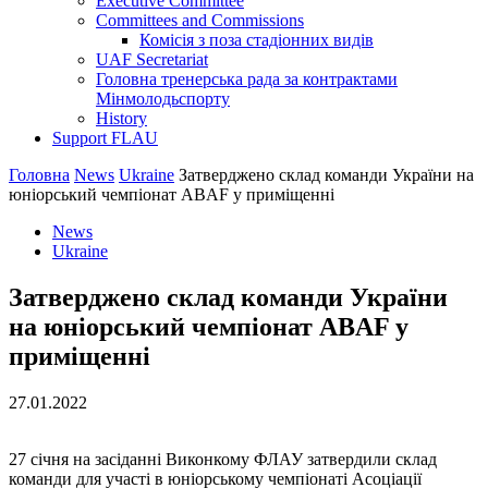
Executive Committee
Committees and Commissions
Комісія з поза стадіонних видів
UAF Secretariat
Головна тренерська рада за контрактами
Мінмолодьспорту
History
Support FLAU
Головна
News
Ukraine
Затверджено склад команди України на
юніорський чемпіонат ABAF у приміщенні
News
Ukraine
Затверджено склад команди України
на юніорський чемпіонат ABAF у
приміщенні
27.01.2022
27 січня на засіданні Виконкому ФЛАУ затвердили склад
команди для участі в юніорському чемпіонаті Асоціації