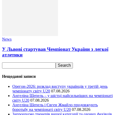
News
У Львові стартував Чемпіонат України з легкої
атлетики
Нещодавні записи
Орегон-2026: розклад виступу українців у третій день
чемпіонату світу U20
07.08.2026
Ангеліна Шепель – у шістці найсильніших на чемпіонаті
світу U20
07.08.2026
Ангеліна Шепель і Євген Жмайло продовжують
боротьбу на чемпіонаті світу U20
07.08.2026
Запрошуємо тренерів вищої категорії та охочих фахівців