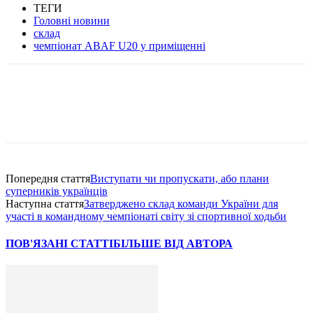
ТЕГИ
Головні новини
склад
чемпіонат ABAF U20 у приміщенні
Попередня стаття
Виступати чи пропускати, або плани
суперників українців
Наступна стаття
Затверджено склад команди України для
участі в командному чемпіонаті світу зі спортивної ходьби
ПОВ'ЯЗАНІ СТАТТІ
БІЛЬШЕ ВІД АВТОРА