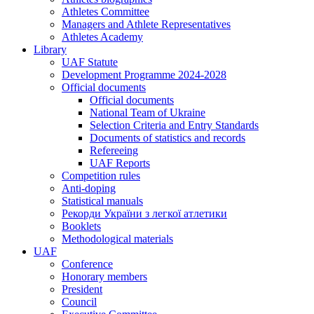
Athletes Committee
Managers and Athlete Representatives
Athletes Academy
Library
UAF Statute
Development Programme 2024-2028
Official documents
Official documents
National Team of Ukraine
Selection Criteria and Entry Standards
Documents of statistics and records
Refereeing
UAF Reports
Competition rules
Anti-doping
Statistical manuals
Рекорди України з легкої атлетики
Booklets
Methodological materials
UAF
Conference
Honorary members
President
Council