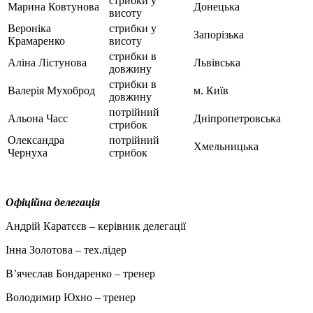
стрибки у
Марина Ковтунова
Донецька
висоту
Вероніка
стрибки у
Запорізька
Крамаренко
висоту
стрибки в
Аліна Лістунова
Львівська
довжину
стрибки в
Валерія Мухоброд
м. Київ
довжину
потрійний
Альона Часс
Дніпропетровська
стрибок
Олександра
потрійний
Хмельницька
Чернуха
стрибок
Офіційна делегація
Андрій Каратєєв – керівник делегації
Інна Золотова – тех.лідер
В’ячеслав Бондаренко – тренер
Володимир Юхно – тренер