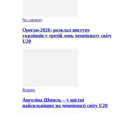
No category
Орегон-2026: розклад виступу
українців у третій день чемпіонату світу
U20
Reports
Ангеліна Шепель – у шістці
найсильніших на чемпіонаті світу U20