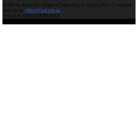
02140 м. Київ, вул. Бориса Гмирі буд. 2, під’їзд №1, 17 поверх
Контакти:
office@uaf.org.ua
ФЛАУ В СОЦ. МЕРЕЖАХ
© 2004-2026, Ukrainian Athletics Federation