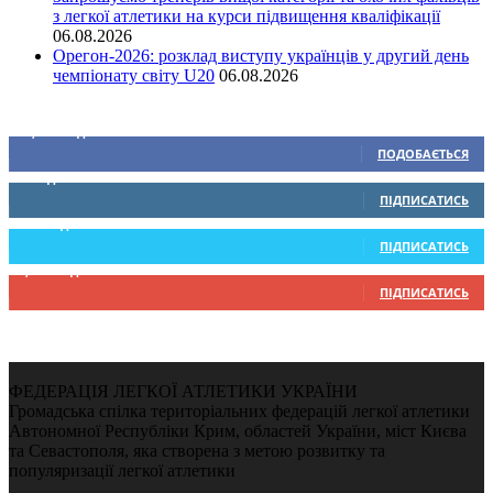
з легкої атлетики на курси підвищення кваліфікації
06.08.2026
Орегон-2026: розклад виступу українців у другий день
чемпіонату світу U20
06.08.2026
Ми у соціальних мережах
15,104
Підписників
ПОДОБАЄТЬСЯ
0
Підписників
ПІДПИСАТИСЬ
234
Підписників
ПІДПИСАТИСЬ
9,370
Підписників
ПІДПИСАТИСЬ
ФЕДЕРАЦІЯ ЛЕГКОЇ АТЛЕТИКИ УКРАЇНИ
Громадська спілка територіальних федерацій легкої атлетики
Автономної Республіки Крим, областей України, міст Києва
та Севастополя, яка створена з метою розвитку та
популяризації легкої атлетики