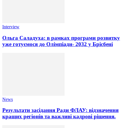
Interview
Ольга Саладуха: в рамках програми розвитку
уже готуємося до Олімпіади- 2032 у Брісбені
News
Результати засідання Ради ФЛАУ: відзначення
кращих регіонів та важливі кадрові рішення.