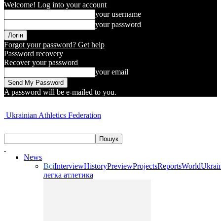
Welcome! Log into your account
your username
your password
Forgot your password? Get help
Password recovery
Recover your password
your email
A password will be e-mailed to you.
Ukrainian Athletics Federation
News
Всі
Interview
History
Preview
Projects
Reports
World
Ukrai
легка атлетика