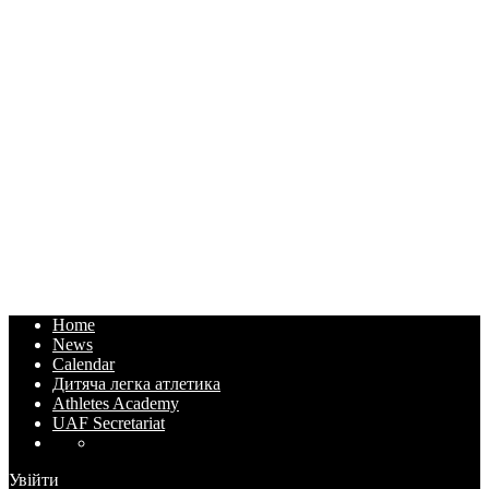
Home
News
Calendar
Дитяча легка атлетика
Athletes Academy
UAF Secretariat
Увійти