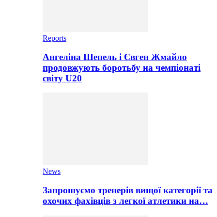
Reports
Ангеліна Шепель і Євген Жмайло
продовжують боротьбу на чемпіонаті
світу U20
News
Запрошуємо тренерів вищої категорії та
охочих фахівців з легкої атлетики на…