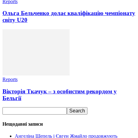
Reports
Ольга Бельченко долає кваліфікацію чемпіонату
світу U20
Reports
Вікторія Ткачук – з особистим рекордом у
Бельгії
Нещодавні записи
Ангеліна Шепель і Євген Жмайло продовжують