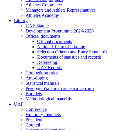
Athletes Committee
Managers and Athlete Representatives
Athletes Academy
Library
UAF Statute
Development Programme 2024-2028
Official documents
Official documents
National Team of Ukraine
Selection Criteria and Entry Standards
Documents of statistics and records
Refereeing
UAF Reports
Competition rules
Anti-doping
Statistical manuals
Рекорди України з легкої атлетики
Booklets
Methodological materials
UAF
Conference
Honorary members
President
Council