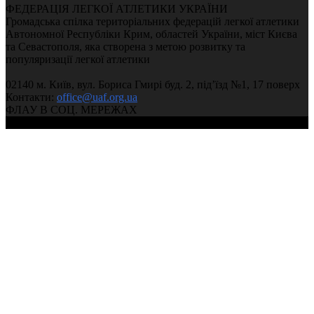
ФЕДЕРАЦІЯ ЛЕГКОЇ АТЛЕТИКИ УКРАЇНИ
Громадська спілка територіальних федерацій легкої атлетики
Автономної Республіки Крим, областей України, міст Києва
та Севастополя, яка створена з метою розвитку та
популяризації легкої атлетики
02140 м. Київ, вул. Бориса Гмирі буд. 2, під’їзд №1, 17 поверх
Контакти:
office@uaf.org.ua
ФЛАУ В СОЦ. МЕРЕЖАХ
© 2004-2026, Ukrainian Athletics Federation