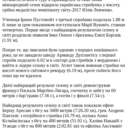
міжнародний сезон відкрила українська стрибунка у висоту,
срібна медалістка чемпіонату світу-2017 Юлія Левченко.
Учениця Ірини Пустовойт з третьої спробами подолала 1.88 м
й лише за цим показником поступилася Марії Вуковіч, ставши
четвертою. Перше місце з найкращим результатом сезону в
світі розділили німкеня Імке Оннен і британка Емілі Борсвік
(1.91 м).
Попри те, що змагання були одними з перших нинішнього
року, це не завадило шведу Арманду Дуплантісу з першої
спроби подолати 6.02 м в секторі для стрибків з жердиною і
вийти в лідери сезону в світі. Атлет також виконав стрибки на
висоті нового світового рекорду (6.19 м), проте побити його
поки що не вдалося.
Двічі найкращий результат сезону в світі демонстрував
француз Паскаль Мартіно-Лягард, спочатку в забігу на 60
метрів з бар’єрами (7.56 с), а потім і у фіналі (7.54 с).
Найкращі результати сезону в світі також показали ефіоп
Беріху Арегаві з бігу на 3000 метрів (7:26.20 хв), грек Андреас
Пантазіс з потрійного стрибка (16.79 м), полька Анна
Кєльбасінська з бігу на 400 метрів (51.92 с), Халіма Накаайї з
Уганди з бігу на 800 метрів (2:02.81 хв) та ефіопка Аксумавіт