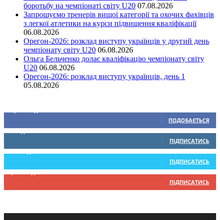
боротьбу на чемпіонаті світу U20
07.08.2026
Запрошуємо тренерів вищої категорії та охочих фахівців
з легкої атлетики на курси підвищення кваліфікації
06.08.2026
Орегон-2026: розклад виступу українців у другий день
чемпіонату світу U20
06.08.2026
Ольга Бельченко долає кваліфікацію чемпіонату світу
U20
06.08.2026
Орегон-2026: розклад виступу українців, день 1
05.08.2026
Ми у соціальних мережах
15,104
Підписників
ПОДОБАЄТЬСЯ
0
Підписників
ПІДПИСАТИСЬ
234
Підписників
ПІДПИСАТИСЬ
9,370
Підписників
ПІДПИСАТИСЬ