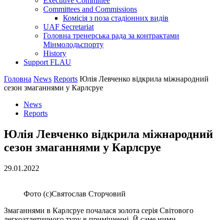
Executive Committee
Committees and Commissions
Комісія з поза стадіонних видів
UAF Secretariat
Головна тренерська рада за контрактами
Мінмолодьспорту
History
Support FLAU
Головна
News
Reports
Юлія Левченко відкрила міжнародний
сезон змаганнями у Карлсруе
News
Reports
Юлія Левченко відкрила міжнародний
сезон змаганнями у Карлсруе
29.01.2022
Фото (с)Святослав Сторчовий
Змаганнями в Карлсруе почалася золота серія Світового
легкоатлетичного туру в приміщенні. Й саме ними