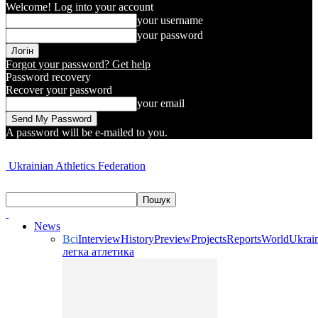
Welcome! Log into your account
your username
your password
Forgot your password? Get help
Password recovery
Recover your password
your email
A password will be e-mailed to you.
Ukrainian Athletics Federation
News
Всі
Interview
History
Preview
Projects
Reports
World
Ukrai
легка атлетика