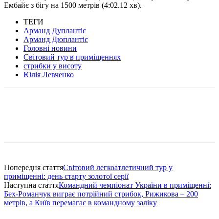
Ембайє з бігу на 1500 метрів (4:02.12 хв).
ТЕГИ
Арманд Дуплантіс
Арманд Дюплантіс
Головні новини
Світовий тур в приміщеннях
стрибки у висоту
Юлія Левченко
Попередня стаття
Світовий легкоатлетичний тур у
приміщенні: день старту золотої серії
Наступна стаття
Командний чемпіонат України в приміщенні:
Бех-Романчук виграє потрійний стрибок, Рижикова – 200
метрів, а Київ перемагає в командному заліку