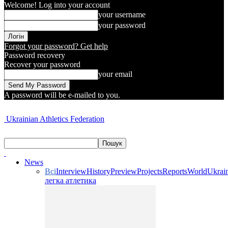
Welcome! Log into your account
your username
your password
Forgot your password? Get help
Password recovery
Recover your password
your email
A password will be e-mailed to you.
Ukrainian Athletics Federation
News
Всі
Interview
History
Preview
Projects
Reports
World
Ukrai
легка атлетика