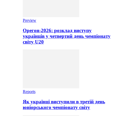
Preview
Орегон-2026: розклад виступу
українців у четвертий день чемпіонату
світу U20
Reports
Як українці виступили в третій день
юніорського чемпіонату світу