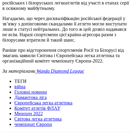
російських і білоруських легкоатлетів від участі в етапах серії
в осяжному майбутньому.
Нагадаємо, що через дискваліфікацію російської федерації у
зв’язку з допінговими скандалами її атлети могли виступати
лише в статусі нейтральних. До того ж цей дозвіл надавався
не всім. Наразі спортсмени цієї країни-агресора разом з
білорусами втратили й такий шанс.
Раніше про відсторонення спортсменів Росії та Білорусі від
змагань заявили Світова і Європейська легка атлетика та
організаційний комітет чемпіонату Європи-2022.
За матеріалами
Wanda Diamond League
ТЕГИ
війна
Головні новини
Діамантова ліга
Європейська легка атлетика
Комітет атлетів ФЛАУ
Мюнхен 2022
Світова легка атлетика
чемпіонат Європи