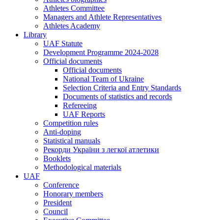
Athletes Committee
Managers and Athlete Representatives
Athletes Academy
Library
UAF Statute
Development Programme 2024-2028
Official documents
Official documents
National Team of Ukraine
Selection Criteria and Entry Standards
Documents of statistics and records
Refereeing
UAF Reports
Competition rules
Anti-doping
Statistical manuals
Рекорди України з легкої атлетики
Booklets
Methodological materials
UAF
Conference
Honorary members
President
Council