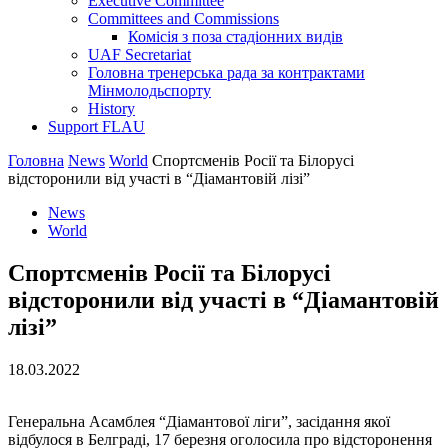
Executive Committee
Committees and Commissions
Комісія з поза стадіонних видів
UAF Secretariat
Головна тренерська рада за контрактами
Мінмолодьспорту
History
Support FLAU
Головна
News
World
Спортсменів Росії та Білорусі
відсторонили від участі в “Діамантовій лізі”
News
World
Спортсменів Росії та Білорусі
відсторонили від участі в “Діамантовій
лізі”
18.03.2022
Генеральна Асамблея “Діамантової ліги”, засідання якої
відбулося в Белграді, 17 березня оголосила про відсторонення