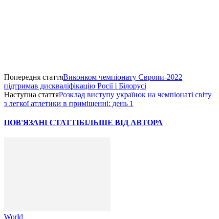
Попередня стаття
Виконком чемпіонату Європи-2022
підтримав дискваліфікацію Росії і Білорусі
Наступна стаття
Розклад виступу українок на чемпіонаті світу
з легкої атлетики в приміщенні: день 1
ПОВ'ЯЗАНІ СТАТТІ
БІЛЬШЕ ВІД АВТОРА
World