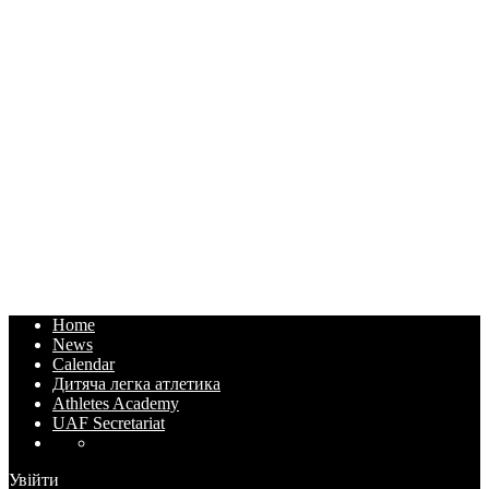
Home
News
Calendar
Дитяча легка атлетика
Athletes Academy
UAF Secretariat
Увійти