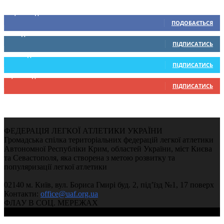
Ми у соціальних мережах
15,104
Підписників
ПОДОБАЄТЬСЯ
0
Підписників
ПІДПИСАТИСЬ
234
Підписників
ПІДПИСАТИСЬ
9,370
Підписників
ПІДПИСАТИСЬ
ФЕДЕРАЦІЯ ЛЕГКОЇ АТЛЕТИКИ УКРАЇНИ
Громадська спілка територіальних федерацій легкої атлетики
Автономної Республіки Крим, областей України, міст Києва
та Севастополя, яка створена з метою розвитку та
популяризації легкої атлетики
02140 м. Київ, вул. Бориса Гмирі буд. 2, під’їзд №1, 17 поверх
Контакти:
office@uaf.org.ua
ФЛАУ В СОЦ. МЕРЕЖАХ
© 2004-2026, Ukrainian Athletics Federation