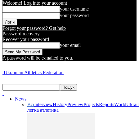
Welcome! Log into your account
your username
your password
Forgot your password? Get help
Password recovery
Recover your password
your email
A password will be e-mailed to you.
Ukrainian Athletics Federation
News
Всі
Interview
History
Preview
Projects
Reports
World
Ukrai
легка атлетика