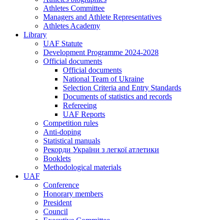
Athletes Committee
Managers and Athlete Representatives
Athletes Academy
Library
UAF Statute
Development Programme 2024-2028
Official documents
Official documents
National Team of Ukraine
Selection Criteria and Entry Standards
Documents of statistics and records
Refereeing
UAF Reports
Competition rules
Anti-doping
Statistical manuals
Рекорди України з легкої атлетики
Booklets
Methodological materials
UAF
Conference
Honorary members
President
Council