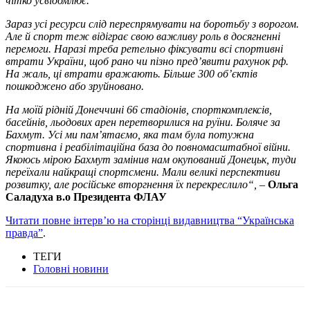
чітко усвідомлює.
Зараз усі ресурси слід переспрямувати на боротьбу з ворогом.
Але й спорт теж відіграє свою важливу роль в досягненні
перемоги. Наразі треба ретельно фіксувати всі спортивні
втрати України, щоб рано чи пізно пред’явити рахунок рф.
На жаль, ці втрати вражають. Більше 300 об’єктів
пошкоджено або зруйновано.
На моїй рідній Донеччині 66 стадіонів, спорткомплексів,
басейнів, льодових арен перетворилися на руїни. Боляче за
Бахмут. Усі ми пам’ятаємо, яка там була потужна
спортивна і реабілітаційна база до повномасштабної війни.
Якоюсь мірою Бахмут замінив нам окупований Донецьк, туди
переїхали найкращі спортсмени. Мали великі перспективи
розвитку, але російське вторгнення їх перекреслило
“, –
Ольга
Саладуха в.о Президента ФЛАУ
Читати повне інтервʼю на сторінці видавництва “Українська
правда”
.
ТЕГИ
Головні новини