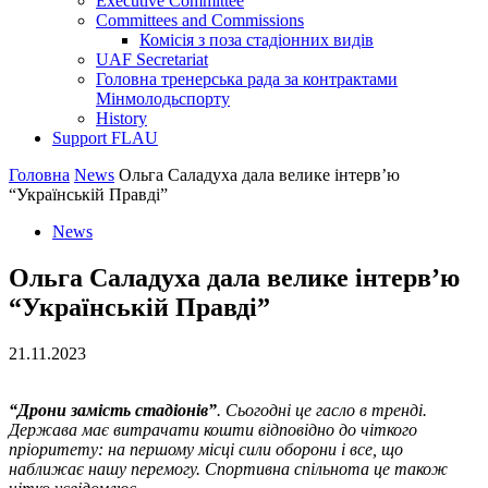
Executive Committee
Committees and Commissions
Комісія з поза стадіонних видів
UAF Secretariat
Головна тренерська рада за контрактами
Мінмолодьспорту
History
Support FLAU
Головна
News
Ольга Саладуха дала велике інтервʼю
“Українській Правді”
News
Ольга Саладуха дала велике інтервʼю
“Українській Правді”
21.11.2023
“Дрони замість стадіонів”
. Сьогодні це гасло в тренді.
Держава має витрачати кошти відповідно до чіткого
пріоритету: на першому місці сили оборони і все, що
наближає нашу перемогу. Спортивна спільнота це також