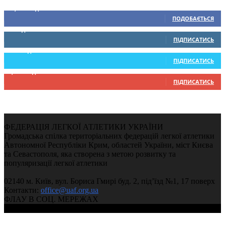
15,104
Підписників
ПОДОБАЄТЬСЯ
0
Підписників
ПІДПИСАТИСЬ
234
Підписників
ПІДПИСАТИСЬ
9,370
Підписників
ПІДПИСАТИСЬ
ФЕДЕРАЦІЯ ЛЕГКОЇ АТЛЕТИКИ УКРАЇНИ
Громадська спілка територіальних федерацій легкої атлетики
Автономної Республіки Крим, областей України, міст Києва
та Севастополя, яка створена з метою розвитку та
популяризації легкої атлетики
02140 м. Київ, вул. Бориса Гмирі буд. 2, під’їзд №1, 17 поверх
Контакти:
office@uaf.org.ua
ФЛАУ В СОЦ. МЕРЕЖАХ
© 2004-2026, Ukrainian Athletics Federation