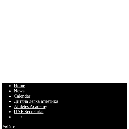
Home
News
Calendar
Дитяча легка атлетика
Athletes Academy
UAF Secretariat
Увійти