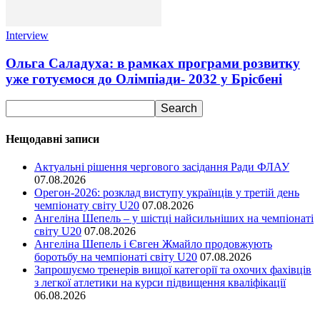
Interview
Ольга Саладуха: в рамках програми розвитку
уже готуємося до Олімпіади- 2032 у Брісбені
Нещодавні записи
Актуальні рішення чергового засідання Ради ФЛАУ
07.08.2026
Орегон-2026: розклад виступу українців у третій день
чемпіонату світу U20
07.08.2026
Ангеліна Шепель – у шістці найсильніших на чемпіонаті
світу U20
07.08.2026
Ангеліна Шепель і Євген Жмайло продовжують
боротьбу на чемпіонаті світу U20
07.08.2026
Запрошуємо тренерів вищої категорії та охочих фахівців
з легкої атлетики на курси підвищення кваліфікації
06.08.2026
Ми у соціальних мережах