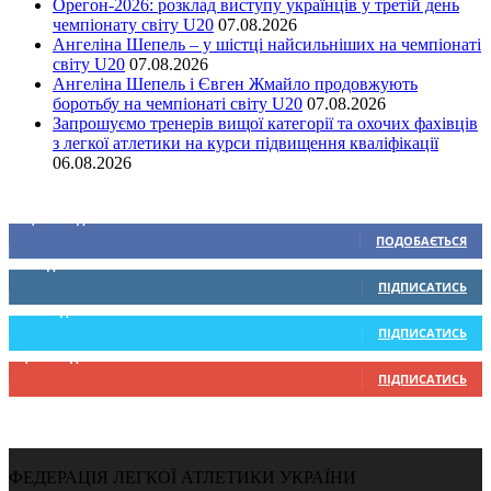
Орегон-2026: розклад виступу українців у третій день
чемпіонату світу U20
07.08.2026
Ангеліна Шепель – у шістці найсильніших на чемпіонаті
світу U20
07.08.2026
Ангеліна Шепель і Євген Жмайло продовжують
боротьбу на чемпіонаті світу U20
07.08.2026
Запрошуємо тренерів вищої категорії та охочих фахівців
з легкої атлетики на курси підвищення кваліфікації
06.08.2026
Ми у соціальних мережах
15,104
Підписників
ПОДОБАЄТЬСЯ
0
Підписників
ПІДПИСАТИСЬ
234
Підписників
ПІДПИСАТИСЬ
9,370
Підписників
ПІДПИСАТИСЬ
ФЕДЕРАЦІЯ ЛЕГКОЇ АТЛЕТИКИ УКРАЇНИ