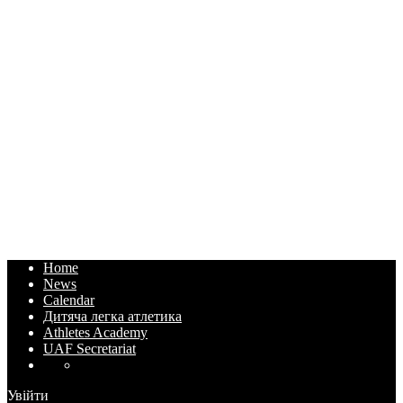
Home
News
Calendar
Дитяча легка атлетика
Athletes Academy
UAF Secretariat
Увійти