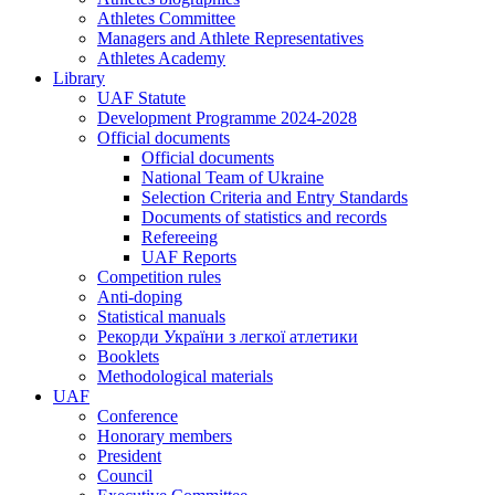
Athletes Committee
Managers and Athlete Representatives
Athletes Academy
Library
UAF Statute
Development Programme 2024-2028
Official documents
Official documents
National Team of Ukraine
Selection Criteria and Entry Standards
Documents of statistics and records
Refereeing
UAF Reports
Competition rules
Anti-doping
Statistical manuals
Рекорди України з легкої атлетики
Booklets
Methodological materials
UAF
Conference
Honorary members
President
Council