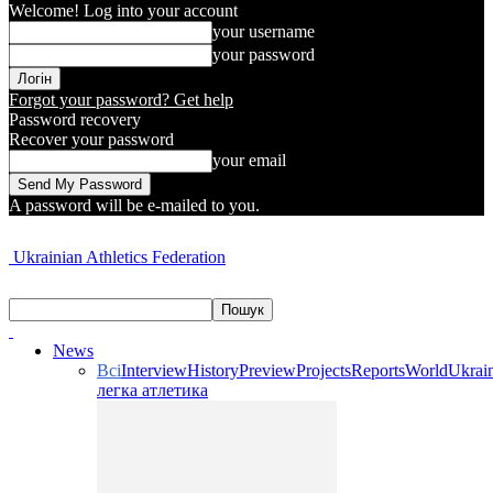
Welcome! Log into your account
your username
your password
Forgot your password? Get help
Password recovery
Recover your password
your email
A password will be e-mailed to you.
Ukrainian Athletics Federation
News
Всі
Interview
History
Preview
Projects
Reports
World
Ukrai
легка атлетика