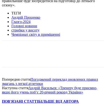
правильніше буде зосередитися на підготовці до літнього
сезону».
ТЕГИ
Андрій Проценко
Глазго-2024
Головні новини
стрибки у висоту
Чемпіонат світу в приміщенні
Попередня стаття
Погоджений переклад оновлених правил
змагань з легкої атлетики
Наступна стаття
Андрій Васильєв: «Тренеру буде приємно,
якщо його учень поб‘є 20-річний рекорд України»
ПОВ'ЯЗАНІ СТАТТІ
БІЛЬШЕ ВІД АВТОРА