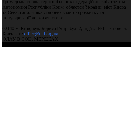
Громадська спілка територіальних федерацій легкої атлетики
Автономної Республіки Крим, областей України, міст Києва
та Севастополя, яка створена з метою розвитку та
популяризації легкої атлетики
02140 м. Київ, вул. Бориса Гмирі буд. 2, під’їзд №1, 17 поверх
Контакти:
office@uaf.org.ua
ФЛАУ В СОЦ. МЕРЕЖАХ
© 2004-2026, Ukrainian Athletics Federation