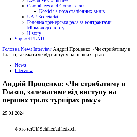
Executive Committee
Committees and Commissions
Комісія з поза стадіонних видів
UAF Secretariat
Головна тренерська рада за контрактами
Мінмолодьспорту
History
Support FLAU
Головна
News
Interview
Андрій Проценко: «Чи стрибатиму в
Глазго, залежатиме від виступу на перших трьох...
News
Interview
Андрій Проценко: «Чи стрибатиму в
Глазго, залежатиме від виступу на
перших трьох турнірах року»
25.01.2024
Фото (c)Ulf Schiller/athletix.ch