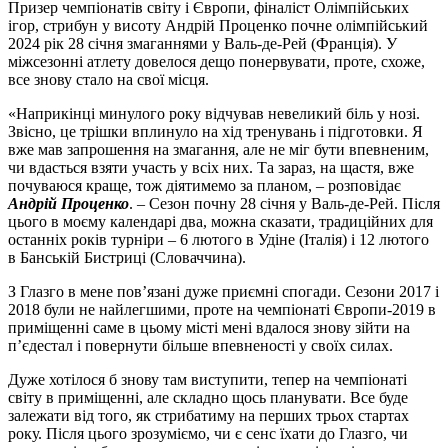
Призер чемпіонатів світу і Європи, фіналіст Олімпійських
ігор, стрибун у висоту Андрій Проценко почне олімпійський
2024 рік 28 січня змаганнями у Валь-де-Рей (Франція). У
міжсезонні атлету довелося дещо понервувати, проте, схоже,
все знову стало на свої місця.
«Наприкінці минулого року відчував невеликий біль у нозі.
Звісно, це трішки вплинуло на хід тренувань і підготовки. Я
вже мав запрошення на змагання, але не міг бути впевненим,
чи вдасться взяти участь у всіх них. Та зараз, на щастя, вже
почуваюся краще, тож діятимемо за планом, – розповідає
Андрій Проценко
. – Сезон почну 28 січня у Валь-де-Рей. Після
цього в моєму календарі два, можна сказати, традиційних для
останніх років турніри – 6 лютого в Удіне (Італія) і 12 лютого
в Банській Бистриці (Словаччина).
З Глазго в мене пов’язані дуже приємні спогади. Сезони 2017 і
2018 були не найлегшими, проте на чемпіонаті Європи-2019 в
приміщенні саме в цьому місті мені вдалося знову зійти на
п’єдестал і повернути більше впевненості у своїх силах.
Дуже хотілося б знову там виступити, тепер на чемпіонаті
світу в приміщенні, але складно щось планувати. Все буде
залежати від того, як стрибатиму на перших трьох стартах
року. Після цього зрозуміємо, чи є сенс їхати до Глазго, чи