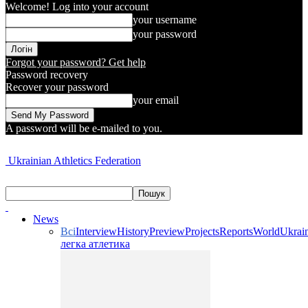
Welcome! Log into your account
your username
your password
Forgot your password? Get help
Password recovery
Recover your password
your email
A password will be e-mailed to you.
Ukrainian Athletics Federation
News
Всі
Interview
History
Preview
Projects
Reports
World
Ukrai
легка атлетика