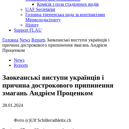
Комісія з поза стадіонних видів
UAF Secretariat
Головна тренерська рада за контрактами
Мінмолодьспорту
History
Support FLAU
Головна
News
Reports
Заокеанські виступи українців і
причина дострокового припинення змагань Андрієм
Проценком
News
Reports
Заокеанські виступи українців і
причина дострокового припинення
змагань Андрієм Проценком
28.01.2024
Фото (c)Ulf Schiller/athletix.ch