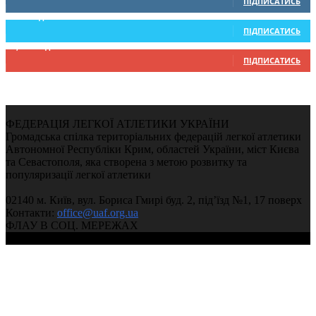
ПІДПИСАТИСЬ
234
Підписників
ПІДПИСАТИСЬ
9,370
Підписників
ПІДПИСАТИСЬ
ФЕДЕРАЦІЯ ЛЕГКОЇ АТЛЕТИКИ УКРАЇНИ
Громадська спілка територіальних федерацій легкої атлетики
Автономної Республіки Крим, областей України, міст Києва
та Севастополя, яка створена з метою розвитку та
популяризації легкої атлетики
02140 м. Київ, вул. Бориса Гмирі буд. 2, під’їзд №1, 17 поверх
Контакти:
office@uaf.org.ua
ФЛАУ В СОЦ. МЕРЕЖАХ
© 2004-2026, Ukrainian Athletics Federation