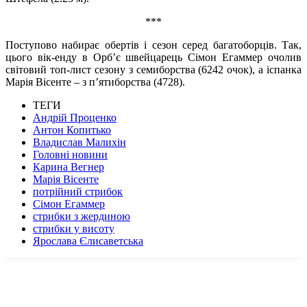
***
Поступово набирає обертів і сезон серед багатоборців. Так,
цього вік-енду в Орб’є швейцарець Сімон Егаммер очолив
світовий топ-лист сезону з семиборства (6242 очок), а іспанка
Марія Вісенте – з п’ятиборства (4728).
ТЕГИ
Андрій Проценко
Антон Копитько
Владислав Малихін
Головні новини
Карина Вегнер
Марія Вісенте
потрійний стрибок
Сімон Егаммер
стрибки з жердиною
стрибки у висоту
Ярослава Єлисаветська