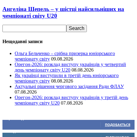
Ангеліна Шепель – у шістці найсильніших на
чемпіонаті світу U20
Нещодавні записи
Ольга Бельченко – срібна призерка юніорського
чемпіонату світу
09.08.2026
Орегон-2026: розклад виступу українців у четвертий
день чемпіонату світу U20
08.08.2026
Як українці виступили в третій день юніорського
чемпіонату світу
08.08.2026
Актуальні рішення чергового засідання Ради ФЛАУ
07.08.2026
Орегон-2026: розклад виступу українців у третій день
чемпіонату світу U20
07.08.2026
Ми у соціальних мережах
15,104
Підписників
ПОДОБАЄТЬСЯ
0
Підписників