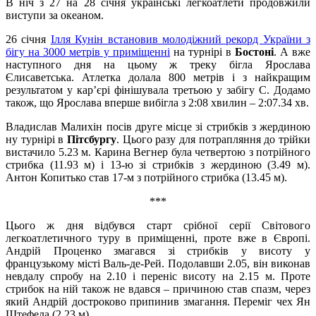
В ніч з 27 на 28 січня українські легкоатлети продовжили
виступи за океаном.
26 січня
Ілля Кунін встановив молодіжний рекорд України з
бігу на 3000 метрів у приміщенні
на турнірі в
Бостоні
. А вже
наступного дня на цьому ж треку бігла Ярослава
Єлисаветська. Атлетка долала 800 метрів і з найкращим
результатом у кар’єрі фінішувала третьою у забігу С. Додамо
також, що Ярослава вперше вибігла з 2:08 хвилин – 2:07.34 хв.
Владислав Малихін посів друге місце зі стрибків з жердиною
ну турнірі в
Пітсбургу
. Цього разу для потрапляння до трійки
вистачило 5.23 м. Карина Вегнер була четвертою з потрійного
стрибка (11.93 м) і 13-ю зі стрибків з жердиною (3.49 м).
Антон Копитько став 17-м з потрійного стрибка (13.45 м).
***
Цього ж дня відбувся старт срібної серії Світового
легкоатлетичного туру в приміщенні, проте вже в Європі.
Андрій Проценко змагався зі стрибків у висоту у
французькому місті Валь-де-Рей. Подолавши 2.05, він виконав
невдалу спробу на 2.10 і переніс висоту на 2.15 м. Проте
стрибок на ній також не вдався – причиною став спазм, через
який Андрій достроково припинив змагання. Переміг чех Ян
Штефела (2.23 м).