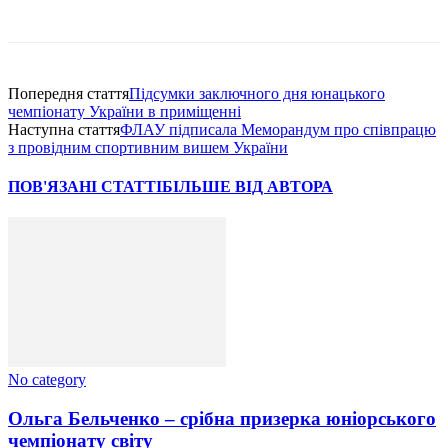
Попередня стаття
Підсумки заключного дня юнацького
чемпіонату України в приміщенні
Наступна стаття
ФЛАУ підписала Меморандум про співпрацю
з провідним спортивним вишем України
ПОВ'ЯЗАНІ СТАТТІ
БІЛЬШЕ ВІД АВТОРА
No category
Ольга Бельченко – срібна призерка юніорського
чемпіонату світу