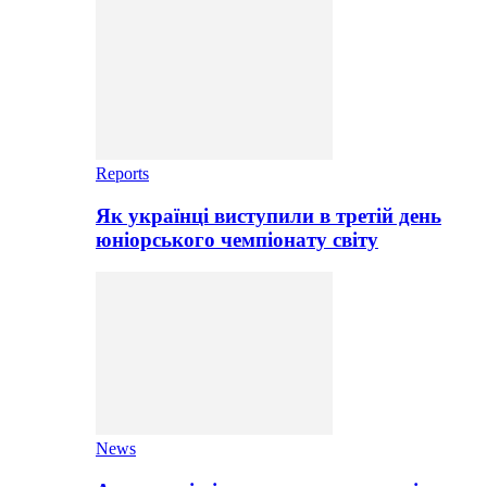
Reports
Як українці виступили в третій день
юніорського чемпіонату світу
News