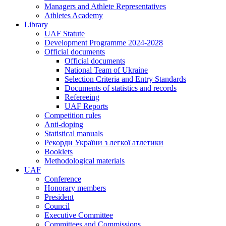
Managers and Athlete Representatives
Athletes Academy
Library
UAF Statute
Development Programme 2024-2028
Official documents
Official documents
National Team of Ukraine
Selection Criteria and Entry Standards
Documents of statistics and records
Refereeing
UAF Reports
Competition rules
Anti-doping
Statistical manuals
Рекорди України з легкої атлетики
Booklets
Methodological materials
UAF
Conference
Honorary members
President
Council
Executive Committee
Committees and Commissions