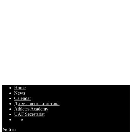
Home
News
Calendar
Дитяча легка атлетика
Athletes Academy
UAF Secretariat
Увійти