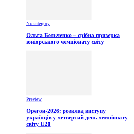
No category
Ольга Бельченко – срібна призерка
юніорського чемпіонату світу
Preview
Орегон-2026: розклад виступу
українців у четвертий день чемпіонату
світу U20