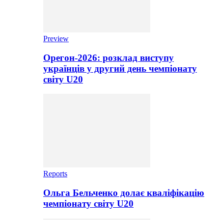
Preview
Орегон-2026: розклад виступу
українців у другий день чемпіонату
світу U20
Reports
Ольга Бельченко долає кваліфікацію
чемпіонату світу U20