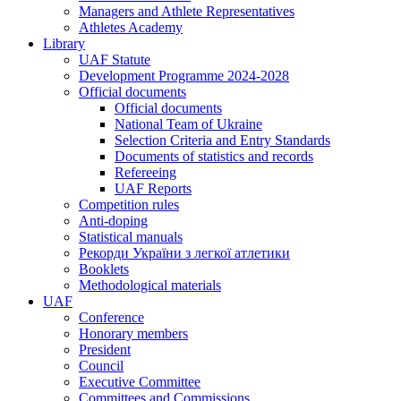
Managers and Athlete Representatives
Athletes Academy
Library
UAF Statute
Development Programme 2024-2028
Official documents
Official documents
National Team of Ukraine
Selection Criteria and Entry Standards
Documents of statistics and records
Refereeing
UAF Reports
Competition rules
Anti-doping
Statistical manuals
Рекорди України з легкої атлетики
Booklets
Methodological materials
UAF
Conference
Honorary members
President
Council
Executive Committee
Committees and Commissions