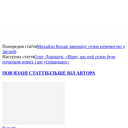
Попередня стаття
Михайло Кохан завершує сезон перемогою у
Загребі
Наступна стаття
Олег Дорощук: «Вірю, що цей сезон буде
початком нових і ще успішніших»
ПОВ'ЯЗАНІ СТАТТІ
БІЛЬШЕ ВІД АВТОРА