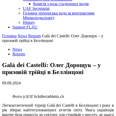
Комісія з поза стадіонних видів
UAF Secretariat
Головна тренерська рада за контрактами
Мінмолодьспорту
History
Support FLAU
Головна
News
Reports
Galà dei Castelli: Олег Дорощук – у
призовій трійці в Беллінцоні
News
Reports
Galà dei Castelli: Олег Дорощук – у
призовій трійці в Беллінцоні
09.09.2024
Фото (c)Ulf Schiller/athletix.ch
Легкоатлетичний турнір Galà dei Castelli в Беллінцоні з року в
рік збирає найтитулованіших атлетів світу. Увага українців
вкотре була прикута до сектору для стрибків у висоту, де цього