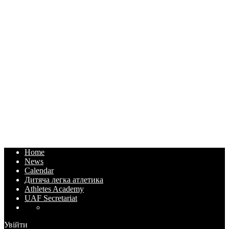
Home
News
Calendar
Дитяча легка атлетика
Athletes Academy
UAF Secretariat
Увійти