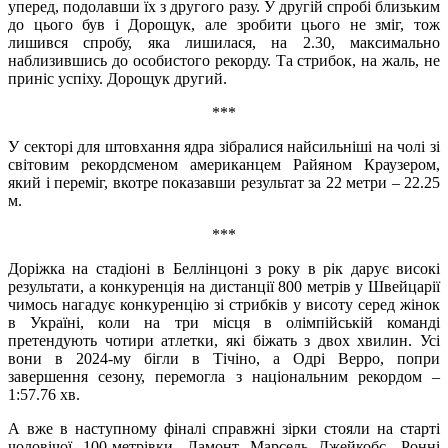
уперед, подолавши їх з другого разу. У другій спробі близьким
до цього був і Дорощук, але зробити цього не зміг, тож
лишився спробу, яка лишилася, на 2.30, максимально
наблизившись до особистого рекорду. Та стрибок, на жаль, не
приніс успіху. Дорощук другий.
***
У секторі для штовхання ядра зібралися найсильніші на чолі зі
світовим рекордсменом американцем Райяном Краузером,
який і переміг, вкотре показавши результат за 22 метри – 22.25
м.
***
Доріжка на стадіоні в Беллінцоні з року в рік дарує високі
результати, а конкуренція на дистанції 800 метрів у Швейцарії
чимось нагадує конкуренцію зі стрибків у висоту серед жінок
в Україні, коли на три місця в олімпійській команді
претендують чотири атлетки, які біжать з двох хвилин. Усі
вони в 2024-му бігли в Тічіно, а Одрі Верро, попри
завершення сезону, перемогла з національним рекордом –
1:57.76 хв.
А вже в наступному фіналі справжні зірки стояли на старті
чоловічої 100-метрівки. Ламонт Марсель Джейкобс, Ронні