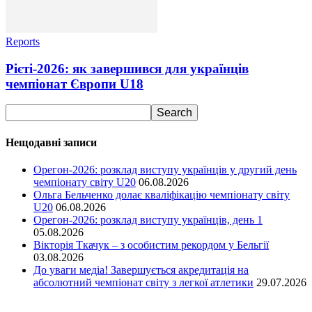
Reports
Рієті-2026: як завершився для українців
чемпіонат Європи U18
Нещодавні записи
Орегон-2026: розклад виступу українців у другий день
чемпіонату світу U20
06.08.2026
Ольга Бельченко долає кваліфікацію чемпіонату світу
U20
06.08.2026
Орегон-2026: розклад виступу українців, день 1
05.08.2026
Вікторія Ткачук – з особистим рекордом у Бельгії
03.08.2026
До уваги медіа! Завершується акредитація на
абсолютний чемпіонат світу з легкої атлетики
29.07.2026
Ми у соціальних мережах