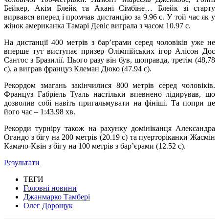
Бейкер, Акім Блейк та Акані Сімбіне… Блейк зі старту
вирвався вперед і промчав дистанцію за 9.96 с. У той час як у
жінок американка Тамарі Девіс виграла з часом 10.97 с.
На дистанції 400 метрів з бар’єрами серед чоловіків уже не
вперше тут виступає призер Олімпійських ігор Алісон Дос
Сантос з Бразилії. Цього разу він був, щоправда, третім (48,78
с), а виграв француз Клеман Дюко (47.94 с).
Рекордом змагань закінчилися 800 метрів серед чоловіків.
Француз Габріель Туаль настільки впевнено лідирував, що
дозволив собі навіть пригальмувати на фініші. Та попри це
його час – 1:43.98 хв.
Рекорди турніру також на рахунку домініканця Александра
Огандо з бігу на 200 метрів (20.19 с) та пуерторіканки Жасмін
Камачо-Квін з бігу на 100 метрів з бар’єрами (12.52 с).
Результати
ТЕГИ
Головні новини
Джанмарко Тамбері
Олег Дорощук