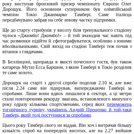
року виступав бронзовий призер чемпіонату Європи Олег
Дорощук. Його основним суперником був олімпійський
чемпіон Токіо Джанмарко Тамбері. Саме італієць
передбачувано забрав на себе левову частку підтримки.
Ще до старту стрибунів у висоту біля тренувального стадіону
чулося «Джимбо! Джимбо!» – й той знаходив час навіть під
час розминки підійти й сфотографуватися, особливо з юними
вболівальниками. Свій вихід на стадіон Тамбері теж почав з
вітання з глядачами.
В Беллінцоні, щоправда в якості почесного гостя, був також
катарець Мутаз Есса Баршим, з яким Тамбері в Токіо розділив
те саме золото.
Дорощук на старті з другої спроби подолав 2.10 м, але вже
після 2.24 саме він лідирував, випереджаючи Тамбері за
спробами. Лише вони вдвох лишалися в секторі, а ці метри
стали повторенням рекорду змагань, встановленого минулого
року одразу кількома спортсменами, серед яких
переможець
тогорічного турніру українець Андрій Проценко й той-таки
Тамбері, який тоді поступився за спробами
.
Цього року Тамбері свого не віддав. Він хоч і витрачав більшу
кількість спроб на попередніх висотах, але на 2.27 вийшов