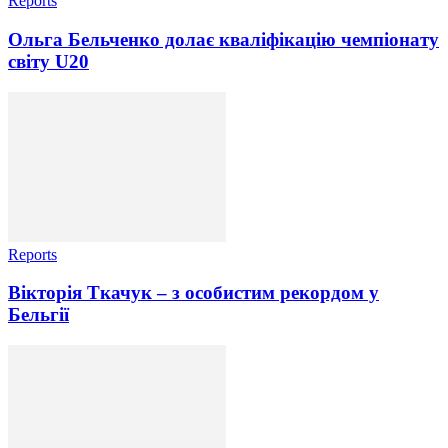
Reports
Ольга Бельченко долає кваліфікацію чемпіонату
світу U20
Reports
Вікторія Ткачук – з особистим рекордом у
Бельгії