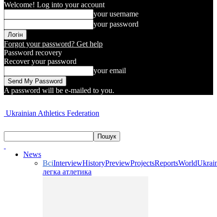
Welcome! Log into your account
your username
your password
Forgot your password? Get help
Password recovery
Recover your password
your email
A password will be e-mailed to you.
Ukrainian Athletics Federation
News
Всі
Interview
History
Preview
Projects
Reports
World
Ukrai
легка атлетика