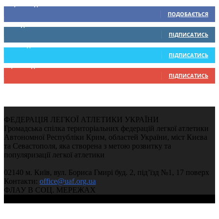
15,104
Підписників
ПОДОБАЄТЬСЯ
0
Підписників
ПІДПИСАТИСЬ
234
Підписників
ПІДПИСАТИСЬ
9,370
Підписників
ПІДПИСАТИСЬ
ФЕДЕРАЦІЯ ЛЕГКОЇ АТЛЕТИКИ УКРАЇНИ
Громадська спілка територіальних федерацій легкої атлетики
Автономної Республіки Крим, областей України, міст Києва
та Севастополя, яка створена з метою розвитку та
популяризації легкої атлетики
02140 м. Київ, вул. Бориса Гмирі буд. 2, під’їзд №1, 17 поверх
Контакти:
office@uaf.org.ua
ФЛАУ В СОЦ. МЕРЕЖАХ
© 2004-2026, Ukrainian Athletics Federation