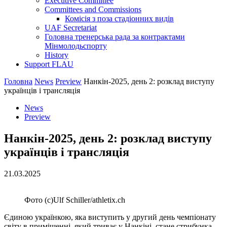
Executive Committee
Committees and Commissions
Комісія з поза стадіонних видів
UAF Secretariat
Головна тренерська рада за контрактами
Мінмолодьспорту
History
Support FLAU
Головна
News
Preview
Нанкін-2025, день 2: розклад виступу
українців і трансляція
News
Preview
Нанкін-2025, день 2: розклад виступу
українців і трансляція
21.03.2025
Фото (c)Ulf Schiller/athletix.ch
Єдиною українкою, яка виступить у другий день чемпіонату
світу в приміщенні, який триває у Нанкіні, стане стрибунка