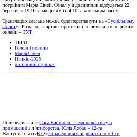
потрійним Марія Сіней. Фінал у її дисципліні відбудеться 22
березня, о 19:10 за місцевим і о 4:10 за київським часом.
Трансляцію змагань можна буде переглянути на «
Суспільному
Спорт
». Розклад, стартові протоколи й результати в режимі
онлайн –
ТУТ
.
ТЕГИ
Головні новини
Марія Сіней
Нанкін-2025
потрійний стрибок
Попередня стаття
Сага Ваннінен – чемпіонка світу в
приміщенні з п’ятиборства, Юлія Лобан – 12-та
Наступна стаття
В Одесі завершився перший етап «Ліги