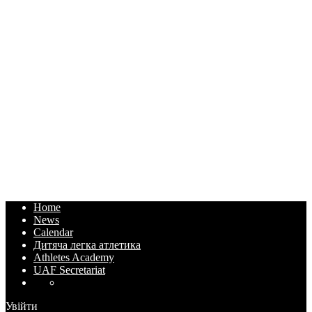
Home
News
Calendar
Дитяча легка атлетика
Athletes Academy
UAF Secretariat
Увійти