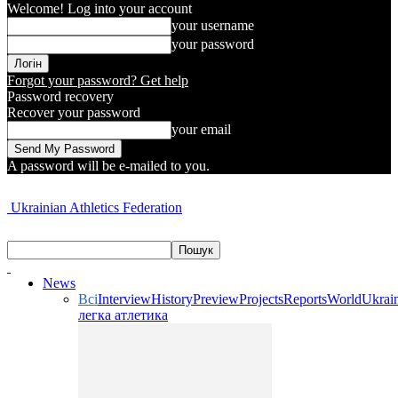
Welcome! Log into your account
your username
your password
Forgot your password? Get help
Password recovery
Recover your password
your email
A password will be e-mailed to you.
Ukrainian Athletics Federation
News
Всі
Interview
History
Preview
Projects
Reports
World
Ukrai
легка атлетика