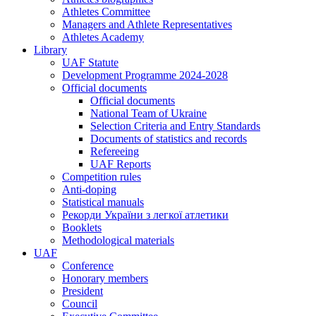
Athletes Committee
Managers and Athlete Representatives
Athletes Academy
Library
UAF Statute
Development Programme 2024-2028
Official documents
Official documents
National Team of Ukraine
Selection Criteria and Entry Standards
Documents of statistics and records
Refereeing
UAF Reports
Competition rules
Anti-doping
Statistical manuals
Рекорди України з легкої атлетики
Booklets
Methodological materials
UAF
Conference
Honorary members
President
Council