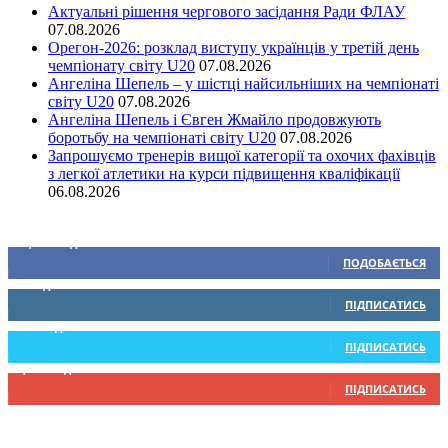
Актуальні рішення чергового засідання Ради ФЛАУ
07.08.2026
Орегон-2026: розклад виступу українців у третій день
чемпіонату світу U20
07.08.2026
Ангеліна Шепель – у шістці найсильніших на чемпіонаті
світу U20
07.08.2026
Ангеліна Шепель і Євген Жмайло продовжують
боротьбу на чемпіонаті світу U20
07.08.2026
Запрошуємо тренерів вищої категорії та охочих фахівців
з легкої атлетики на курси підвищення кваліфікації
06.08.2026
Ми у соціальних мережах
15,104
Підписників
ПОДОБАЄТЬСЯ
0
Підписників
ПІДПИСАТИСЬ
234
Підписників
ПІДПИСАТИСЬ
9,370
Підписників
ПІДПИСАТИСЬ