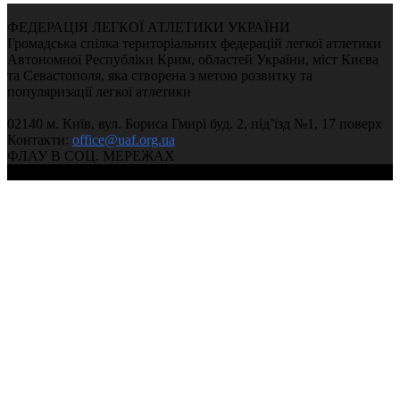
ФЕДЕРАЦІЯ ЛЕГКОЇ АТЛЕТИКИ УКРАЇНИ
Громадська спілка територіальних федерацій легкої атлетики
Автономної Республіки Крим, областей України, міст Києва
та Севастополя, яка створена з метою розвитку та
популяризації легкої атлетики
02140 м. Київ, вул. Бориса Гмирі буд. 2, під’їзд №1, 17 поверх
Контакти:
office@uaf.org.ua
ФЛАУ В СОЦ. МЕРЕЖАХ
© 2004-2026, Ukrainian Athletics Federation