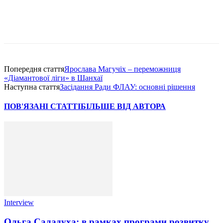
Попередня стаття
Ярослава Магучіх – переможниця
«Діамантової ліги» в Шанхаї
Наступна стаття
Засідання Ради ФЛАУ: основні рішення
ПОВ'ЯЗАНІ СТАТТІ
БІЛЬШЕ ВІД АВТОРА
Interview
Ольга Саладуха: в рамках програми розвитку