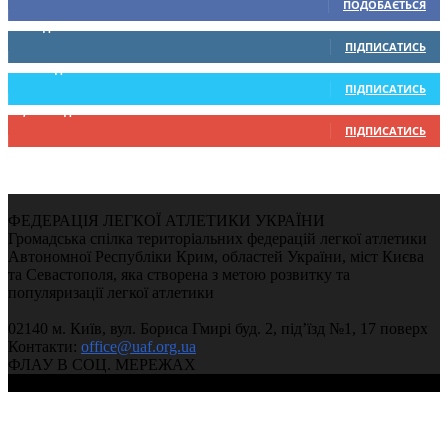
ПОДОБАЄТЬСЯ
0
Підписників
ПІДПИСАТИСЬ
234
Підписників
ПІДПИСАТИСЬ
9,370
Підписників
ПІДПИСАТИСЬ
ФЕДЕРАЦІЯ ЛЕГКОЇ АТЛЕТИКИ УКРАЇНИ
Громадська спілка територіальних федерацій легкої атлетики
Автономної Республіки Крим, областей України, міст Києва
та Севастополя, яка створена з метою розвитку та
популяризації легкої атлетики
02140 м. Київ, вул. Бориса Гмирі буд. 2, під’їзд №1, 17 поверх
Контакти:
office@uaf.org.ua
ФЛАУ В СОЦ. МЕРЕЖАХ
© 2004-2026, Ukrainian Athletics Federation