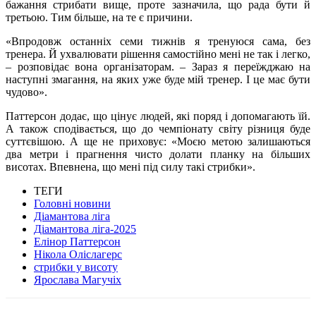
бажання стрибати вище, проте зазначила, що рада бути й
третьою. Тим більше, на те є причини.
«Впродовж останніх семи тижнів я тренуюся сама, без
тренера. Й ухвалювати рішення самостійно мені не так і легко,
– розповідає вона організаторам. – Зараз я переїжджаю на
наступні змагання, на яких уже буде мій тренер. І це має бути
чудово».
Паттерсон додає, що цінує людей, які поряд і допомагають їй.
А також сподівається, що до чемпіонату світу різниця буде
суттєвішою. А ще не приховує: «Моєю метою залишаються
два метри і прагнення чисто долати планку на більших
висотах. Впевнена, що мені під силу такі стрибки».
ТЕГИ
Головні новини
Діамантова ліга
Діамантова ліга-2025
Елінор Паттерсон
Нікола Оліслагерс
стрибки у висоту
Ярослава Магучіх