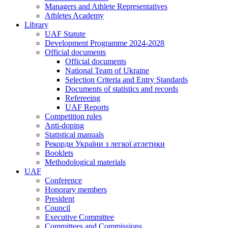
Managers and Athlete Representatives
Athletes Academy
Library
UAF Statute
Development Programme 2024-2028
Official documents
Official documents
National Team of Ukraine
Selection Criteria and Entry Standards
Documents of statistics and records
Refereeing
UAF Reports
Competition rules
Anti-doping
Statistical manuals
Рекорди України з легкої атлетики
Booklets
Methodological materials
UAF
Conference
Honorary members
President
Council
Executive Committee
Committees and Commissions