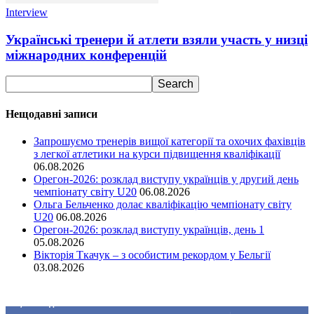
Interview
Українські тренери й атлети взяли участь у низці
міжнародних конференцій
Нещодавні записи
Запрошуємо тренерів вищої категорії та охочих фахівців
з легкої атлетики на курси підвищення кваліфікації
06.08.2026
Орегон-2026: розклад виступу українців у другий день
чемпіонату світу U20
06.08.2026
Ольга Бельченко долає кваліфікацію чемпіонату світу
U20
06.08.2026
Орегон-2026: розклад виступу українців, день 1
05.08.2026
Вікторія Ткачук – з особистим рекордом у Бельгії
03.08.2026
Ми у соціальних мережах
15,104
Підписників