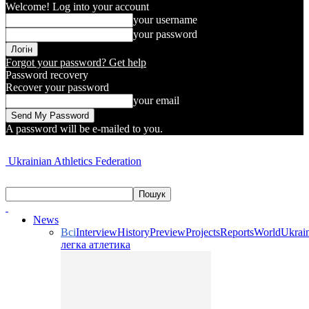
Welcome! Log into your account
your username
your password
Forgot your password? Get help
Password recovery
Recover your password
your email
A password will be e-mailed to you.
Ukrainian Athletics Federation
News
Всі
Interview
History
Preview
Projects
Reports
World
Ukrai
легка атлетика