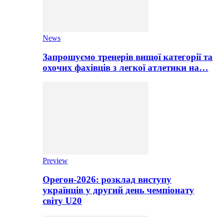
News
Запрошуємо тренерів вищої категорії та
охочих фахівців з легкої атлетики на…
Preview
Орегон-2026: розклад виступу
українців у другий день чемпіонату
світу U20