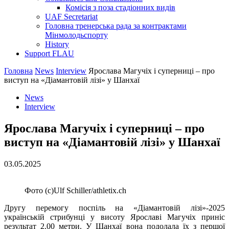
Комісія з поза стадіонних видів
UAF Secretariat
Головна тренерська рада за контрактами
Мінмолодьспорту
History
Support FLAU
Головна
News
Interview
Ярослава Магучіх і суперниці – про
виступ на «Діамантовій лізі» у Шанхаї
News
Interview
Ярослава Магучіх і суперниці – про
виступ на «Діамантовій лізі» у Шанхаї
03.05.2025
Фото (c)Ulf Schiller/athletix.ch
Другу перемогу поспіль на «Діамантовій лізі»-2025
українській стрибунці у висоту Ярославі Магучіх приніс
результат 2.00 метри. У Шанхаї вона подолала їх з першої