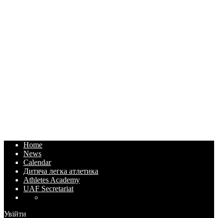
Home
News
Calendar
Дитяча легка атлетика
Athletes Academy
UAF Secretariat
Увійти