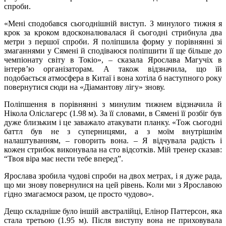
спроби.
«Мені сподобався сьогоднішній виступ. З минулого тижня я
крок за кроком вдосконалювалася й сьогодні стрибнула два
метри з першої спроби. Я поліпшила форму у порівнянні зі
змаганнями у Сямені й сподіваюся поліпшити її ще більше до
чемпіонату світу в Токіо», – сказала Ярослава Магучіх в
інтерв’ю організаторам. А також відзначила, що їй
подобається атмосфера в Китаї і вона хотіла б наступного року
повернутися сюди на «Діамантову лігу» знову.
Поліпшення в порівнянні з минулим тижнем відзначила й
Нікола Оліслагерс (1.98 м). За її словами, в Сямені її розбіг був
дуже близьким і це заважало атакувати планку. «Тож сьогодні
баттл був не з суперницями, а з моїм внутрішнім
налаштуванням, – говорить вона. – Я відчувала радість і
кожен стрибок виконувала на сто відсотків. Мій тренер сказав:
“Твоя віра має нести тебе вперед”.
Ярослава зробила чудові спроби на двох метрах, і я дуже рада,
що ми знову повернулися на цей рівень. Коли ми з Ярославою
гідно змагаємося разом, це просто чудово».
Дещо складніше було іншій австралійці, Елінор Паттерсон, яка
стала третьою (1.95 м). Після виступу вона не приховувала